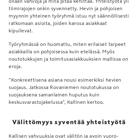
ollaan vahvoja ja mitä pitää kehittää. Yhteistyötä yli
tiimirajojen onkin syvennetty. Hevin ja pohjoisen
myynnin yhteinen työryhmä istuu nyt säännöllisesti
ratkomaan asioita, joiden kanssa asiakkaat
kipuilevat.
Työryhmässä on huomattu, miten erilaiset tarpeet
asiakkailla on pohjoisessa kuin etelässä. Myös
noutotukkujen ja toimitusasiakkuuksien mallissa on
eroja.
”Konkreettisena asiana nousi esimerkiksi hevien
suojaus. Jatkossa Rovaniemen noutotukussa on
suojauksena samanlainen huputus kuin
keskusvarastojakelussa”, Kallinen kertoo.
Välittömyys syventää yhteistyötä
Kallisen vahvuuksia ovat välitön ja avoin vuoro­