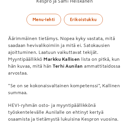
Kespro ja Sami Heiskanen
Menu-lehti
Erikoistukku
Äärimmäinen tietämys. Nopea kyky vastata, mitä
saadaan hevivalikoimiin ja mitä ei. Satokausien
ajoittuminen. Laatuun vaikuttavat tekijät.
Myyntipäällikkö
Markku Kallisen
lista on pitkä, kun
hän kuvaa, mitä hän
Terhi Aunilan
ammattitaidossa
arvostaa.
”Se on se kokonaisvaltainen kompetenssi”, Kallinen
summaa.
HEVI-ryhmän osto- ja myyntipäällikkönä
työskentelevälle Aunilalle on ehtinyt kertyä
osaamista ja tietämystä lukuisina Kespron vuosina.