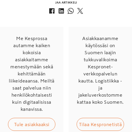
JAA ARTIKKELI
Me Kesprossa
Asiakkaanamme
autamme kaiken
käytössäsi on
kokoisia
Suomen laajin
asiakkaitamme
tukkuvalikoima
menestymään sekä
Kespronet-
kehittämään
verkkopalvelun
liikeideaansa. Meiltä
kautta. Logistiikka -
saat palvelua niin
ja
henkilökohtaisesti
jakeluverkostomme
kuin digitaalisissa
kattaa koko Suomen.
kanavissa.
Tule asiakkaaksi
Tilaa Kespronetistä