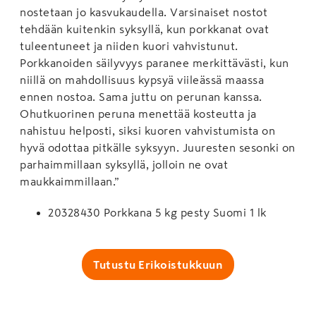
nostetaan jo kasvukaudella. Varsinaiset nostot
tehdään kuitenkin syksyllä, kun porkkanat ovat
tuleentuneet ja niiden kuori vahvistunut.
Porkkanoiden säilyvyys paranee merkittävästi, kun
niillä on mahdollisuus kypsyä viileässä maassa
ennen nostoa. Sama juttu on perunan kanssa.
Ohutkuorinen peruna menettää kosteutta ja
nahistuu helposti, siksi kuoren vahvistumista on
hyvä odottaa pitkälle syksyyn. Juuresten sesonki on
parhaimmillaan syksyllä, jolloin ne ovat
maukkaimmillaan.”
20328430 Porkkana 5 kg pesty Suomi 1 lk
Tutustu Erikoistukkuun