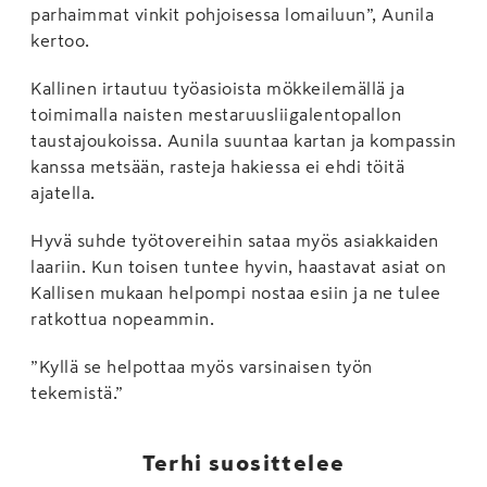
parhaimmat vinkit pohjoisessa lomailuun”, Aunila
kertoo.
Kallinen irtautuu työasioista mökkeilemällä ja
toimimalla naisten mestaruusliigalentopallon
taustajoukoissa. Aunila suuntaa kartan ja kompassin
kanssa metsään, rasteja hakiessa ei ehdi töitä
ajatella.
Hyvä suhde työtovereihin sataa myös asiakkaiden
laariin. Kun toisen tuntee hyvin, haastavat asiat on
Kallisen mukaan helpompi nostaa esiin ja ne tulee
ratkottua nopeammin.
”Kyllä se helpottaa myös varsinaisen työn
tekemistä.”
Terhi suosittelee