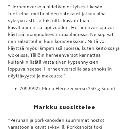
”Herneenversoja pidetään erityisesti kesän
tuotteina, mutta niiden satokausi jatkuu aina
syksyyn asti. Ja toki niitä kasvatetaan
kasvihuoneessa läpi vuoden. Herneenversoja voi
käyttää monipuolisesti ruoanlaitossa. Ne sopivat
niin salaatteihin kuin koristeeksikin. Niitä voi
käyttää myös lämpimissä ruoissa, kuten keitoissa ja
wokeissa. Tällöin herneenversot kannattaa
kuitenkin lisätä vasta aivan kypsennyksen
loppuvaiheessa. Herneenversoilla saa annoksiin
näyttävyyttä ja makeutta.”
20939922 Menu Herneenverso 250 g Suomi
Markku suosittelee
”Perunan ja porkkanoiden suurimmat nostot
varastoon alkavat syksyllä. Porkkanoita toki