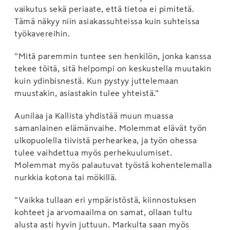
vaikutus sekä periaate, että tietoa ei pimitetä.
Tämä näkyy niin asiakassuhteissa kuin suhteissa
työkavereihin.
”Mitä paremmin tuntee sen henkilön, jonka kanssa
tekee töitä, sitä helpompi on keskustella muutakin
kuin ydinbisnestä. Kun pystyy juttelemaan
muustakin, asiastakin tulee yhteistä.”
Aunilaa ja Kallista yhdistää muun muassa
samanlainen elämänvaihe. Molemmat elävät työn
ulkopuolella tiivistä perhearkea, ja työn ohessa
tulee vaihdettua myös perhekuulumiset.
Molemmat myös palautuvat työstä kohentelemalla
nurkkia kotona tai mökillä.
”Vaikka tullaan eri ympäristöstä, kiinnostuksen
kohteet ja arvomaailma on samat, ollaan tultu
alusta asti hyvin juttuun. Markulta saan myös