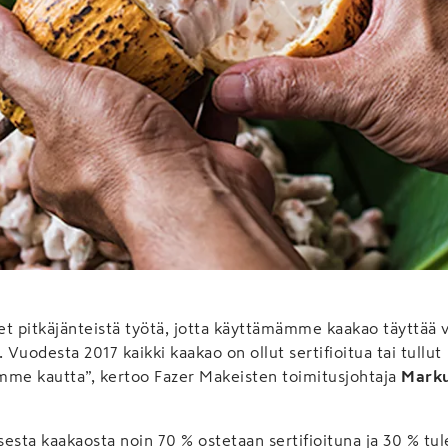
 pitkäjänteistä työtä, jotta käyttämämme kaakao täyttää 
 Vuodesta 2017 kaikki kaakao on ollut sertifioitua tai tullut
emme kautta”, kertoo Fazer Makeisten toimitusjohtaja
Marku
isesta kaakaosta noin 70 % ostetaan sertifioituna ja 30 % tu