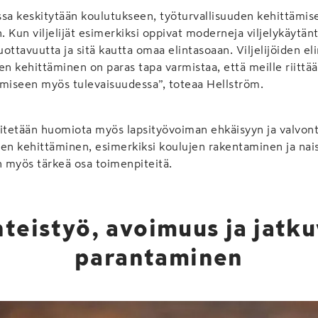
issa keskitytään koulutukseen, työturvallisuuden kehittämise
 Kun viljelijät esimerkiksi oppivat moderneja viljelykäytänt
ottavuutta ja sitä kautta omaa elintasoaan. Viljelijöiden el
iden kehittäminen on paras tapa varmistaa, että meille riittä
amiseen myös tulevaisuudessa”, toteaa Hellström.
nitetään huomiota myös lapsityövoiman ehkäisyyn ja valvon
iden kehittäminen, esimerkiksi koulujen rakentaminen ja na
 myös tärkeä osa toimenpiteitä.
teistyö, avoimuus ja jatk
parantaminen