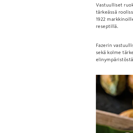
Vastuulliset ruo
tärkeässä roolis
1922 markkinoill
reseptillä.
Fazerin vastuull
sekä kolme tärke
elinympäristöst