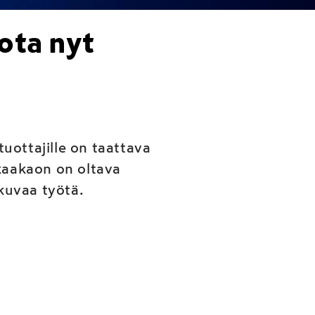
ota nyt
uottajille on taattava
 kaakaon on oltava
kuvaa työtä.