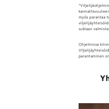
”Viljelijäohjelm
kannattavuuteen.
myös parantaa tu
viljelijäyhteisö
suklaan valmist
Ohjelmissa kiin
Viljelijäyhteisö
parantaminen on
Yh