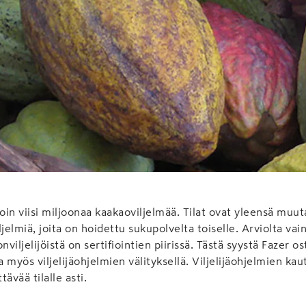
in viisi miljoonaa kaakaoviljelmää. Tilat ovat yleensä muu
jelmiä, joita on hoidettu sukupolvelta toiselle. Arviolta vai
iljelijöistä on sertifiointien piirissä. Tästä syystä Fazer os
a myös viljelijäohjelmien välityksellä. Viljelijäohjelmien kau
tävää tilalle asti.