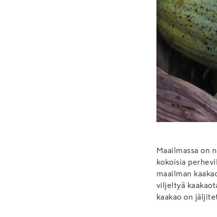
Maailmassa on no
kokoisia perhevil
maailman kaakaonv
viljeltyä kaakaot
kaakao on jäljitet