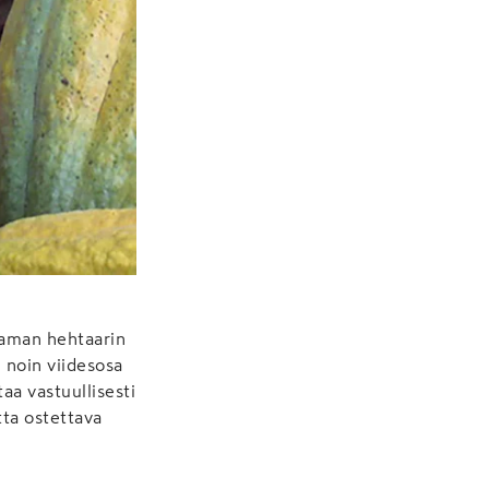
taman hehtaarin
n noin viidesosa
taa vastuullisesti
tta ostettava