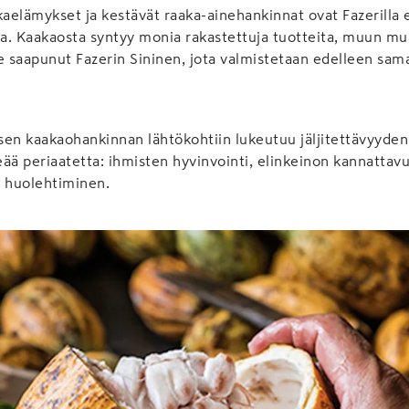
kaelämykset ja kestävät raaka-ainehankinnat ovat Fazerilla e
sa. Kaakaosta syntyy monia rakastettuja tuotteita, muun m
e saapunut Fazerin Sininen, jota valmistetaan edelleen samal
isen kaakaohankinnan lähtökohtiin lukeutuu jäljitettävyyde
ää periaatetta: ihmisten hyvinvointi, elinkeinon kannattavu
ä huolehtiminen.