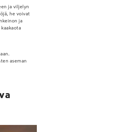
en ja viljelyn
öjä, he voivat
inkeinon ja
ä kaakaota
taan.
isten aseman
uva