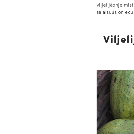
viljelijäohjelmi
salaisuus on ecu
Viljel