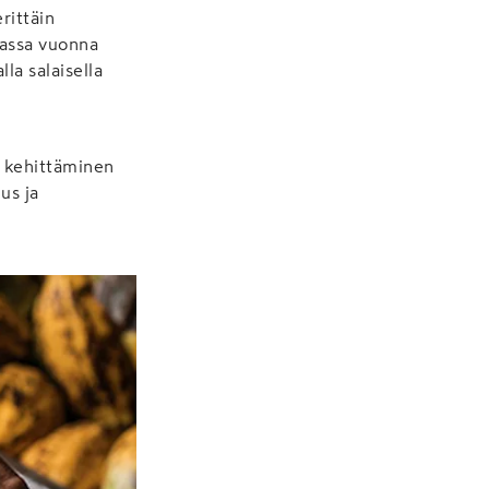
rittäin
uassa vuonna
la salaisella
n kehittäminen
us ja