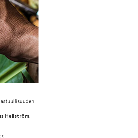
vastuullisuuden
s Hellström
.
lee