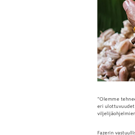
”Olemme tehneet
eri ulottuvuudet.
viljelijäohjelmi
Fazerin vastuull