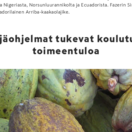
sta Nigeriasta, Norsunluurannikolta ja Ecuadorista. Fazerin 
adorilainen Arriba-kaakaolajike.
ijäohjelmat tukevat koulut
toimeentuloa