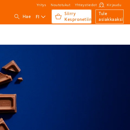
Yritys
Noutotukut
Yhteystiedot
Kirjaudu
Siirry
Tule
FI
Hae
Kespronetiin
asiakkaaksi