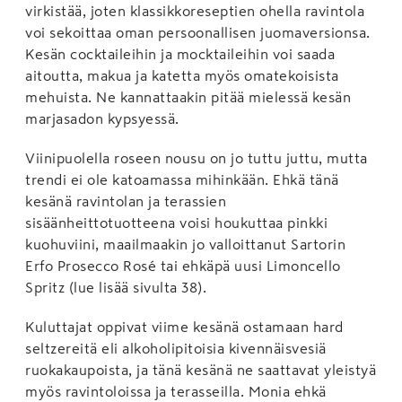
virkistää, joten klassikkoreseptien ohella ravintola
voi sekoittaa oman persoonallisen juomaversionsa.
Kesän cocktaileihin ja mocktaileihin voi saada
aitoutta, makua ja katetta myös omatekoisista
mehuista. Ne kannattaakin pitää mielessä kesän
marjasadon kypsyessä.
Viinipuolella roseen nousu on jo tuttu juttu, mutta
trendi ei ole katoamassa mihinkään. Ehkä tänä
kesänä ravintolan ja terassien
sisäänheittotuotteena voisi houkuttaa pinkki
kuohuviini, maailmaakin jo valloittanut Sartorin
Erfo Prosecco Rosé tai ehkäpä uusi Limoncello
Spritz (lue lisää sivulta 38).
Kuluttajat oppivat viime kesänä ostamaan hard
seltzereitä eli alkoholipitoisia kivennäisvesiä
ruokakaupoista, ja tänä kesänä ne saattavat yleistyä
myös ravintoloissa ja terasseilla. Monia ehkä