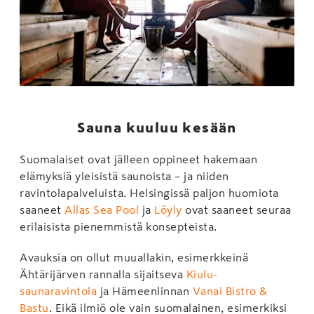
Sauna kuuluu kesään
Suomalaiset ovat jälleen oppineet hakemaan
elämyksiä yleisistä saunoista – ja niiden
ravintolapalveluista. Helsingissä paljon huomiota
saaneet
Allas Sea Pool
ja
Löyly
ovat saaneet seuraa
erilaisista pienemmistä konsepteista.
Avauksia on ollut muuallakin, esimerkkeinä
Ähtärijärven rannalla sijaitseva
Kiulu-
saunaravintola
ja Hämeenlinnan
Vanai Bistro &
Bastu
. Eikä ilmiö ole vain suomalainen, esimerkiksi