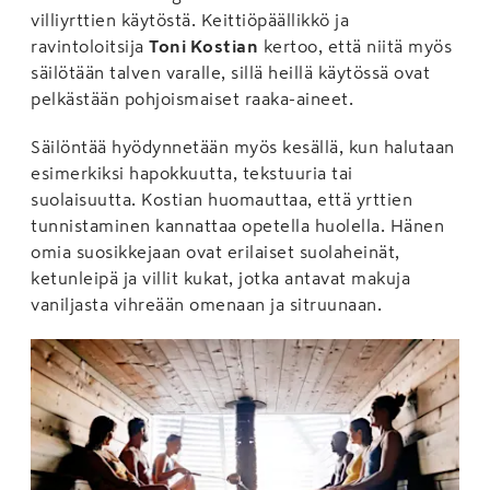
villiyrttien käytöstä. Keittiöpäällikkö ja
ravintoloitsija
Toni Kostian
kertoo, että niitä myös
säilötään talven varalle, sillä heillä käytössä ovat
pelkästään pohjoismaiset raaka-aineet.
Säilöntää hyödynnetään myös kesällä, kun halutaan
esimerkiksi hapokkuutta, tekstuuria tai
suolaisuutta. Kostian huomauttaa, että yrttien
tunnistaminen kannattaa opetella huolella. Hänen
omia suosikkejaan ovat erilaiset suolaheinät,
ketunleipä ja villit kukat, jotka antavat makuja
vaniljasta vihreään omenaan ja sitruunaan.