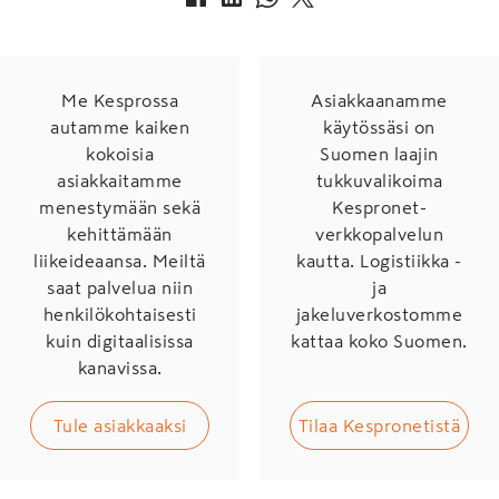
Me Kesprossa
Asiakkaanamme
autamme kaiken
käytössäsi on
kokoisia
Suomen laajin
asiakkaitamme
tukkuvalikoima
menestymään sekä
Kespronet-
kehittämään
verkkopalvelun
liikeideaansa. Meiltä
kautta. Logistiikka -
saat palvelua niin
ja
henkilökohtaisesti
jakeluverkostomme
kuin digitaalisissa
kattaa koko Suomen.
kanavissa.
Tule asiakkaaksi
Tilaa Kespronetistä