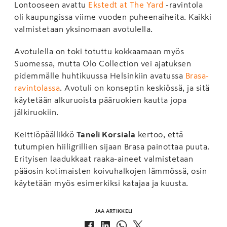
Lontooseen avattu
Ekstedt at The Yard
-ravintola
oli kaupungissa viime vuoden puheenaiheita. Kaikki
valmistetaan yksinomaan avotulella.
Avotulella on toki totuttu kokkaamaan myös
Suomessa, mutta Olo Collection vei ajatuksen
pidemmälle huhtikuussa Helsinkiin avatussa
Brasa-
ravintolassa
. Avotuli on konseptin keskiössä, ja sitä
käytetään alkuruoista pääruokien kautta jopa
jälkiruokiin.
Keittiöpäällikkö
Taneli Korsiala
kertoo, että
tutumpien hiiligrillien sijaan Brasa painottaa puuta.
Erityisen laadukkaat raaka-aineet valmistetaan
pääosin kotimaisten koivuhalkojen lämmössä, osin
käytetään myös esimerkiksi katajaa ja kuusta.
JAA ARTIKKELI