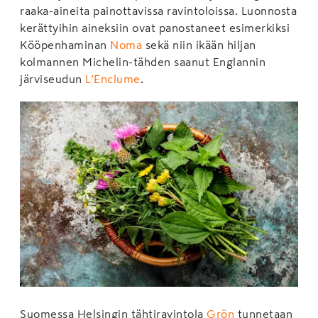
raaka-aineita painottavissa ravintoloissa. Luonnosta
kerättyihin aineksiin ovat panostaneet esimerkiksi
Kööpenhaminan
Noma
sekä niin ikään hiljan
kolmannen Michelin-tähden saanut Englannin
järviseudun
L’Enclume
.
Suomessa Helsingin tähtiravintola
Grön
tunnetaan