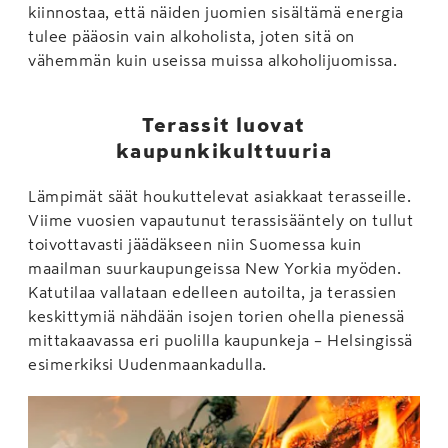
kiinnostaa, että näiden juomien sisältämä energia
tulee pääosin vain alkoholista, joten sitä on
vähemmän kuin useissa muissa alkoholijuomissa.
Terassit luovat
kaupunkikulttuuria
Lämpimät säät houkuttelevat asiakkaat terasseille.
Viime vuosien vapautunut terassisääntely on tullut
toivottavasti jäädäkseen niin Suomessa kuin
maailman suurkaupungeissa New Yorkia myöden.
Katutilaa vallataan edelleen autoilta, ja terassien
keskittymiä nähdään isojen torien ohella pienessä
mittakaavassa eri puolilla kaupunkeja – Helsingissä
esimerkiksi Uudenmaankadulla.