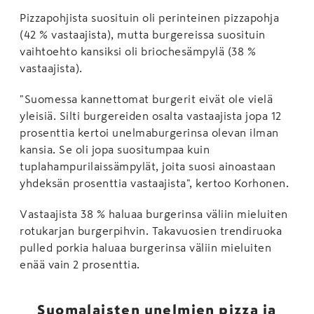
Pizzapohjista suosituin oli perinteinen pizzapohja
(42 % vastaajista), mutta burgereissa suosituin
vaihtoehto kansiksi oli briochesämpylä (38 %
vastaajista).
"Suomessa kannettomat burgerit eivät ole vielä
yleisiä. Silti burgereiden osalta vastaajista jopa 12
prosenttia kertoi unelmaburgerinsa olevan ilman
kansia. Se oli jopa suositumpaa kuin
tuplahampurilaissämpylät, joita suosi ainoastaan
yhdeksän prosenttia vastaajista", kertoo Korhonen.
Vastaajista 38 % haluaa burgerinsa väliin mieluiten
rotukarjan burgerpihvin. Takavuosien trendiruoka
pulled porkia haluaa burgerinsa väliin mieluiten
enää vain 2 prosenttia.
Suomalaisten unelmien pizza ja