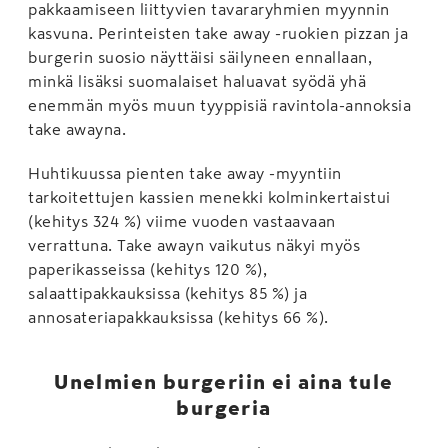
pakkaamiseen liittyvien tavararyhmien myynnin
kasvuna. Perinteisten take away -ruokien pizzan ja
burgerin suosio näyttäisi säilyneen ennallaan,
minkä lisäksi suomalaiset haluavat syödä yhä
enemmän myös muun tyyppisiä ravintola-annoksia
take awayna.
Huhtikuussa pienten take away -myyntiin
tarkoitettujen kassien menekki kolminkertaistui
(kehitys 324 %) viime vuoden vastaavaan
verrattuna. Take awayn vaikutus näkyi myös
paperikasseissa (kehitys 120 %),
salaattipakkauksissa (kehitys 85 %) ja
annosateriapakkauksissa (kehitys 66 %).
Unelmien burgeriin ei aina tule
burgeria