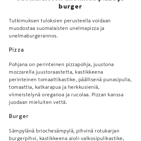
burger
Tutkimuksen tuloksien perusteella voidaan
muodostaa suomalaisten unelmapizza ja
unelmaburgerannos.
Pizza
Pohjana on perinteinen pizzapohja, juustona
mozzarella juustoraastetta, kastikkeena
perinteinen tomaattikastike, päällisenä punasipulia,
tomaattia, katkarapua ja herkkusieniä,
viimeistelynä oreganoa ja rucolaa. Pizzan kanssa
juodaan mieluiten vettä.
Burger
Sämpylänä briochesämpylä, pihvinä rotukarjan
burgerpihvi, kastikkeena aioli-valkosipulikastike,