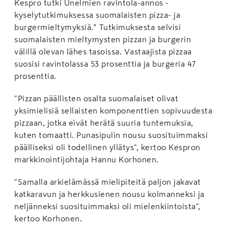
Kespro tutki Unelmien ravintola-annos -
kyselytutkimuksessa suomalaisten pizza- ja
burgermieltymyksiä.* Tutkimuksesta selvisi
suomalaisten mieltymysten pizzan ja burgerin
välillä olevan lähes tasoissa. Vastaajista pizzaa
suosisi ravintolassa 53 prosenttia ja burgeria 47
prosenttia.
"Pizzan päällisten osalta suomalaiset olivat
yksimielisiä sellaisten komponenttien sopivuudesta
pizzaan, jotka eivät herätä suuria tuntemuksia,
kuten tomaatti. Punasipulin nousu suosituimmaksi
päälliseksi oli todellinen yllätys", kertoo Kespron
markkinointijohtaja Hannu Korhonen.
"Samalla arkielämässä mielipiteitä paljon jakavat
katkaravun ja herkkusienen nousu kolmanneksi ja
neljänneksi suosituimmaksi oli mielenkiintoista",
kertoo Korhonen.