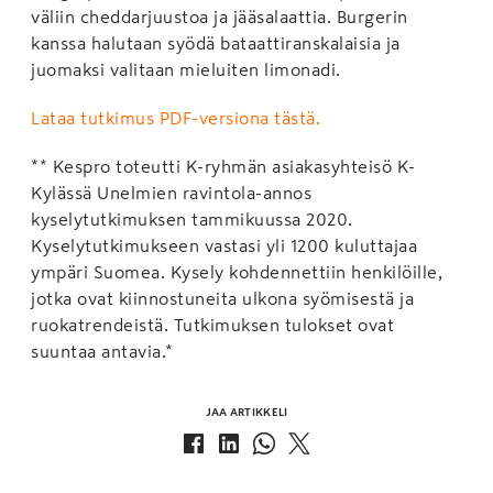
väliin cheddarjuustoa ja jääsalaattia. Burgerin
kanssa halutaan syödä bataattiranskalaisia ja
juomaksi valitaan mieluiten limonadi.
Lataa tutkimus PDF-versiona tästä.
** Kespro toteutti K-ryhmän asiakasyhteisö K-
Kylässä Unelmien ravintola-annos
kyselytutkimuksen tammikuussa 2020.
Kyselytutkimukseen vastasi yli 1200 kuluttajaa
ympäri Suomea. Kysely kohdennettiin henkilöille,
jotka ovat kiinnostuneita ulkona syömisestä ja
ruokatrendeistä. Tutkimuksen tulokset ovat
suuntaa antavia.*
JAA ARTIKKELI