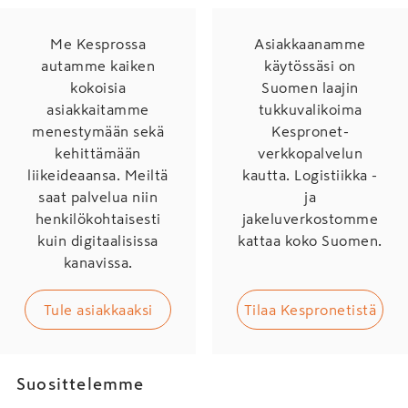
Me Kesprossa
Asiakkaanamme
autamme kaiken
käytössäsi on
kokoisia
Suomen laajin
asiakkaitamme
tukkuvalikoima
menestymään sekä
Kespronet-
kehittämään
verkkopalvelun
liikeideaansa. Meiltä
kautta. Logistiikka -
saat palvelua niin
ja
henkilökohtaisesti
jakeluverkostomme
kuin digitaalisissa
kattaa koko Suomen.
kanavissa.
Tule asiakkaaksi
Tilaa Kespronetistä
Suosittelemme