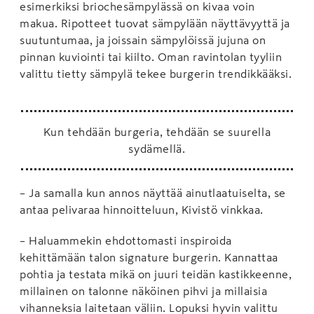
esimerkiksi briochesämpylässä on kivaa voin
makua. Ripotteet tuovat sämpylään näyttävyyttä ja
suutuntumaa, ja joissain sämpylöissä jujuna on
pinnan kuviointi tai kiilto. Oman ravintolan tyyliin
valittu tietty sämpylä tekee burgerin trendikkääksi.
Kun tehdään burgeria, tehdään se suurella
sydämellä.
– Ja samalla kun annos näyttää ainutlaatuiselta, se
antaa pelivaraa hinnoitteluun, Kivistö vinkkaa.
– Haluammekin ehdottomasti inspiroida
kehittämään talon signature burgerin. Kannattaa
pohtia ja testata mikä on juuri teidän kastikkeenne,
millainen on talonne näköinen pihvi ja millaisia
vihanneksia laitetaan väliin. Lopuksi hyvin valittu