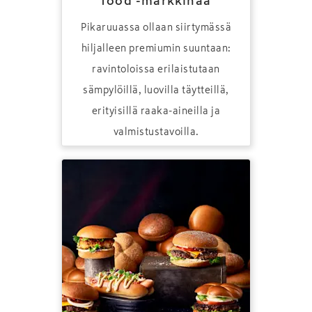
food -markkinaa
Pikaruuassa ollaan siirtymässä
hiljalleen premiumin suuntaan:
ravintoloissa erilaistutaan
sämpylöillä, luovilla täytteillä,
erityisillä raaka-aineilla ja
valmistustavoilla.