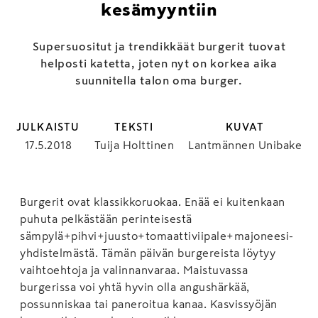
kesämyyntiin
Supersuositut ja trendikkäät burgerit tuovat
helposti katetta, joten nyt on korkea aika
suunnitella talon oma burger.
JULKAISTU
TEKSTI
KUVAT
17.5.2018
Tuija Holttinen
Lantmännen Unibake
Burgerit ovat klassikkoruokaa. Enää ei kuitenkaan
puhuta pelkästään perinteisestä
sämpylä+pihvi+juusto+tomaattiviipale+majoneesi-
yhdistelmästä. Tämän päivän burgereista löytyy
vaihtoehtoja ja valinnanvaraa. Maistuvassa
burgerissa voi yhtä hyvin olla angushärkää,
possunniskaa tai paneroitua kanaa. Kasvissyöjän