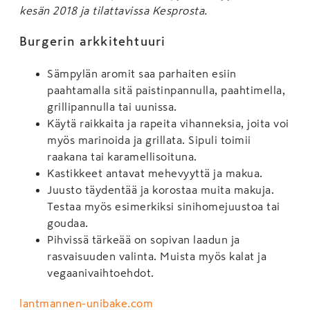
kesän 2018 ja tilattavissa Kesprosta.
Burgerin arkkitehtuuri
Sämpylän aromit saa parhaiten esiin
paahtamalla sitä paistinpannulla, paahtimella,
grillipannulla tai uunissa.
Käytä raikkaita ja rapeita vihanneksia, joita voi
myös marinoida ja grillata. Sipuli toimii
raakana tai karamellisoituna.
Kastikkeet antavat mehevyyttä ja makua.
Juusto täydentää ja korostaa muita makuja.
Testaa myös esimerkiksi sinihomejuustoa tai
goudaa.
Pihvissä tärkeää on sopivan laadun ja
rasvaisuuden valinta. Muista myös kalat ja
vegaanivaihtoehdot.
lantmannen-unibake.com