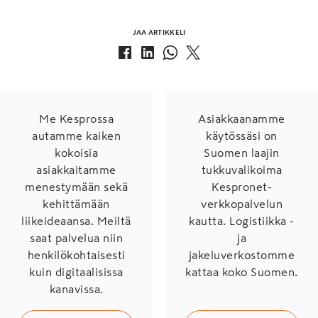
JAA ARTIKKELI
Me Kesprossa
Asiakkaanamme
autamme kaiken
käytössäsi on
kokoisia
Suomen laajin
asiakkaitamme
tukkuvalikoima
menestymään sekä
Kespronet-
kehittämään
verkkopalvelun
liikeideaansa. Meiltä
kautta. Logistiikka -
saat palvelua niin
ja
henkilökohtaisesti
jakeluverkostomme
kuin digitaalisissa
kattaa koko Suomen.
kanavissa.