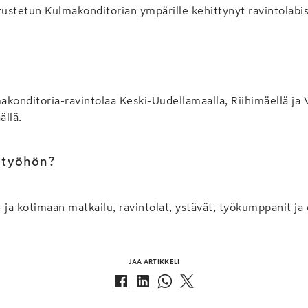
ustetun Kulmakonditorian ympärille kehittynyt ravintolabi
konditoria-ravintolaa Keski-Uudellamaalla, Riihimäellä ja
ällä.
a työhön?
 ja kotimaan matkailu, ravintolat, ystävät, työkumppanit ja 
JAA ARTIKKELI