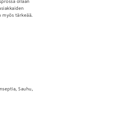
sprossa ollaan
asiakkaiden
on myös tärkeää.
nseptia, Sauhu,