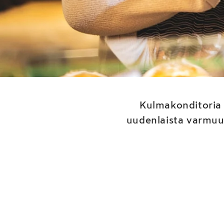
Kul
Kulmakonditoria 
uudenlaista varmuut