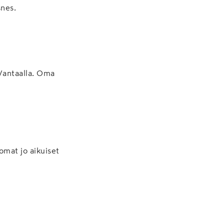
snes.
 Vantaalla. Oma
omat jo aikuiset