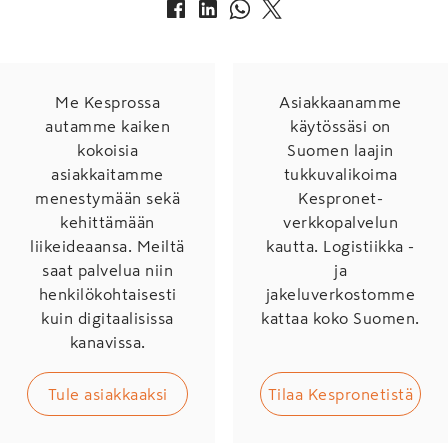
Me Kesprossa
Asiakkaanamme
autamme kaiken
käytössäsi on
kokoisia
Suomen laajin
asiakkaitamme
tukkuvalikoima
menestymään sekä
Kespronet-
kehittämään
verkkopalvelun
liikeideaansa. Meiltä
kautta. Logistiikka -
saat palvelua niin
ja
henkilökohtaisesti
jakeluverkostomme
kuin digitaalisissa
kattaa koko Suomen.
kanavissa.
Tule asiakkaaksi
Tilaa Kespronetistä