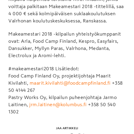
voittaja palkitaan Makeamestari 2018 -tittelillä, saa
4 000 € sekä kolmipäiväisen suklaakoulutuksen
Valrhonan koulutuskeskuksessa, Ranskassa.
Makeamestari 2018 -kilpailun yhteistyökumppanit
ovat: Arla, Food Camp Finland, Kespro, Easyfairs,
Dansukker, Myllyn Paras, Valrhona, Medanta,
Electrolux ja Aromi-lehti.
#makeamestari2018 Lisätiedot:
Food Camp Finland Oy, projektijohtaja Maarit
Kivilahti,
maarit.kivilahti@foodcampfinland.fi
+358
50 4144 267
Pastry Works Oy, kilpailun puheenjohtaja Jarmo
Laitinen,
jrm.laitinen@kolumbus.fi
+358 50 540
1302
JAA ARTIKKELI