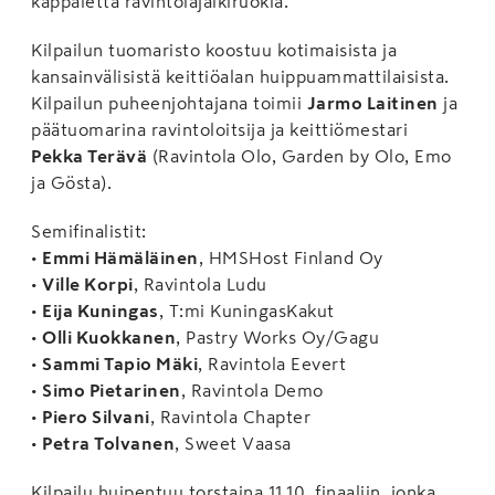
kappaletta ravintolajälkiruokia.
Kilpailun tuomaristo koostuu kotimaisista ja
kansainvälisistä keittiöalan huippuammattilaisista.
Kilpailun puheenjohtajana toimii
Jarmo Laitinen
ja
päätuomarina ravintoloitsija ja keittiömestari
Pekka Terävä
(Ravintola Olo, Garden by Olo, Emo
ja Gösta).
Semifinalistit:
•
Emmi Hämäläinen
, HMSHost Finland Oy
•
Ville Korpi
, Ravintola Ludu
•
Eija Kuningas
, T:mi KuningasKakut
•
Olli Kuokkanen
, Pastry Works Oy/Gagu
•
Sammi Tapio Mäki
, Ravintola Eevert
•
Simo Pietarinen
, Ravintola Demo
•
Piero Silvani
, Ravintola Chapter
•
Petra Tolvanen
, Sweet Vaasa
Kilpailu huipentuu torstaina 11.10. finaaliin, jonka