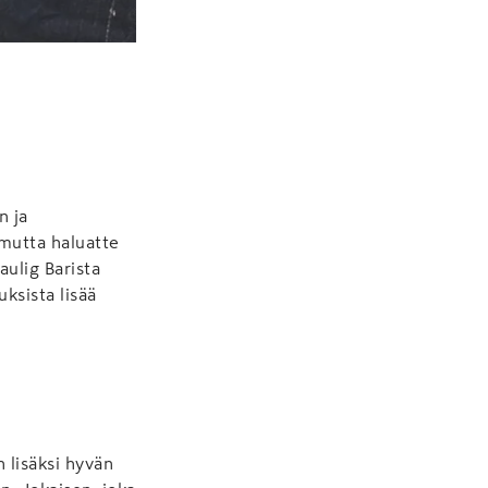
n ja
 mutta haluatte
ulig Barista
ksista lisää
 lisäksi hyvän