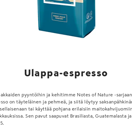
Ulappa-espresso
iakkaiden pyyntöihin ja kehitimme Notes of Nature -sarjaa
sso on täyteläinen ja pehmeä, ja siitä löytyy saksanpähkinä
 sellaisenaan tai käyttää pohjana erilaisiin maitokahvijuomii
kauksissa. Sen pavut saapuvat Brasiliasta, Guatemalasta ja 
5.