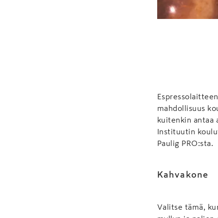
Espressolaittee
mahdollisuus kou
kuitenkin antaa 
Instituutin koul
Paulig PRO:sta.
Kahvakone
Valitse tämä, ku