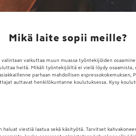
Mikä laite sopii meille?
n valintaan vaikuttaa muun muassa työntekijöiden osaamine
luttaa heitä. Mikäli työntekijöiltä ei vielä löydy osaamista,
asiakkaillenne parhaan mahdollisen espressokokemuksen, Pa
uttajat auttavat henkilökuntanne koulutuksessa. Kysy koulutu
n haluat viestiä laatua sekä käsityötä. Tarvitset kahvakoneen