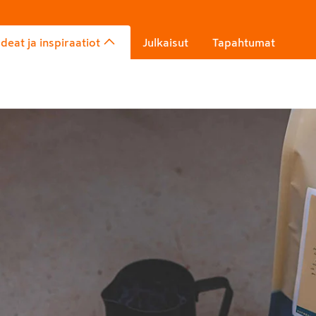
Ideat ja inspiraatiot
Julkaisut
Tapahtumat