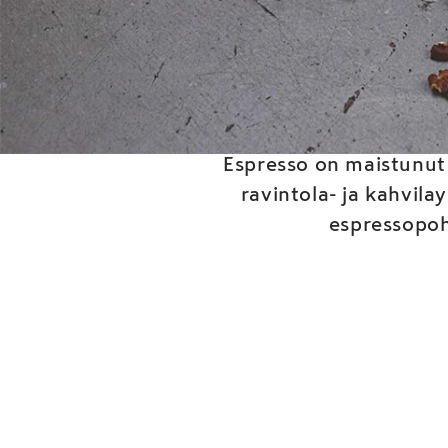
Ood
Espresso on maistunut 
ravintola- ja kahvila
espressopoh