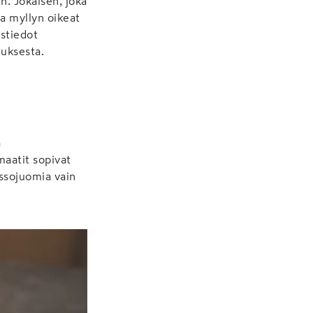
n. Jokaisen, joka
ka myllyn oikeat
stiedot
tuksesta.
a
maatit sopivat
essojuomia vain