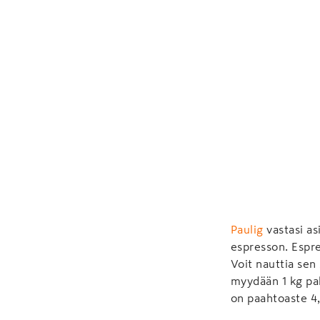
Paulig
vastasi as
espresson. Espre
Voit nauttia sen
myydään 1 kg pak
on paahtoaste 4,