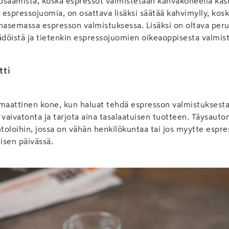
 osaamista, koska espressot valmistetaan kahvakoneella käsi
e espressojuomia, on osattava lisäksi säätää kahvimylly, kos
nasemassa espresson valmistuksessa. Lisäksi on oltava peru
döistä ja tietenkin espressojuomien oikeaoppisesta valmis
tti
omaattinen kone, kun haluat tehdä espresson valmistuksest
aivatonta ja tarjota aina tasalaatuisen tuotteen. Täysauto
ntoloihin, jossa on vähän henkilökuntaa tai jos myytte espr
isen päivässä.