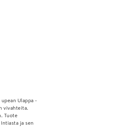
n upean Ulappa -
n vivahteita.
n. Tuote
Intiasta ja sen