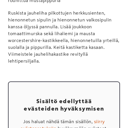
rouhittua mustapippuria
Ruskista jauheliha pilkottujen herkkusienten,
hienonnetun sipulin ja hienonnetun valkosipulin
kanssa öljyssä pannulla. Lisää joukkoon
tomaattimurska sekä lihaliemi ja mausta
worcestershire-kastikkeella, hienonnetuilla yrteillä,
suolalla ja pippurilla. Keitä kastiketta kasaan.
Viimeistele jauhelihakastike revityllä
lehtipersiljalla.
Sisältö edellyttää
evästeiden hyväksymisen
Jos haluat nähdä tämän sisällön,
siirry