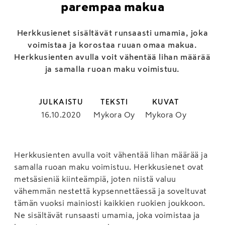
parempaa makua
Herkkusienet sisältävät runsaasti umamia, joka
voimistaa ja korostaa ruuan omaa makua.
Herkkusienten avulla voit vähentää lihan määrää
ja samalla ruoan maku voimistuu.
JULKAISTU
TEKSTI
KUVAT
16.10.2020
Mykora Oy
Mykora Oy
Herkkusienten avulla voit vähentää lihan määrää ja
samalla ruoan maku voimistuu. Herkkusienet ovat
metsäsieniä kiinteämpiä, joten niistä valuu
vähemmän nestettä kypsennettäessä ja soveltuvat
tämän vuoksi mainiosti kaikkien ruokien joukkoon.
Ne sisältävät runsaasti umamia, joka voimistaa ja