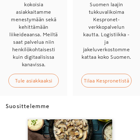
kokoisia
Suomen laajin
asiakkaitamme
tukkuvalikoima
menestymään sekä
Kespronet-
kehittämään
verkkopalvelun
liikeideaansa. Meiltä
kautta. Logistiikka -
saat palvelua niin
ja
henkilökohtaisesti
jakeluverkostomme
kuin digitaalisissa
kattaa koko Suomen.
kanavissa.
Tule asiakkaaksi
Tilaa Kespronetistä
Suosittelemme