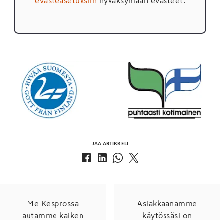
evästeasetuksiin
hyväksymään evästeet.
JAA ARTIKKELI
Me Kesprossa
Asiakkaanamme
autamme kaiken
käytössäsi on