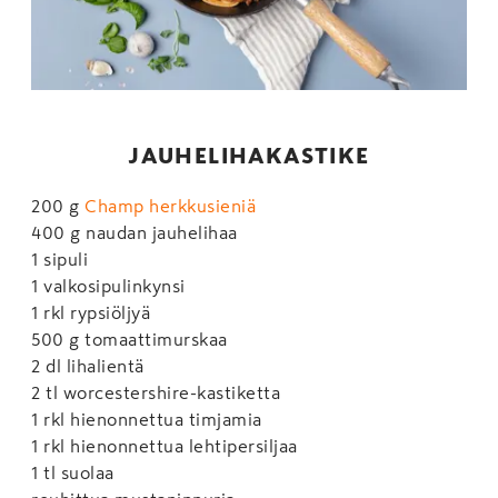
JAUHELIHAKASTIKE
200 g
Champ herkkusieniä
400 g naudan jauhelihaa
1 sipuli
1 valkosipulinkynsi
1 rkl rypsiöljyä
500 g tomaattimurskaa
2 dl lihalientä
2 tl worcestershire-kastiketta
1 rkl hienonnettua timjamia
1 rkl hienonnettua lehtipersiljaa
1 tl suolaa