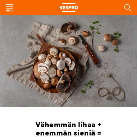
Vähemmän lihaa +
enemmän sieniä =