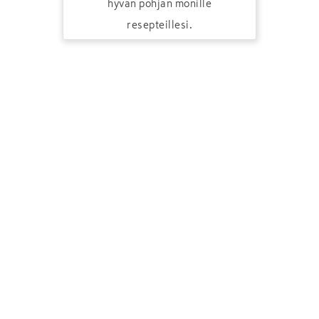
hyvän pohjan monille
resepteillesi.