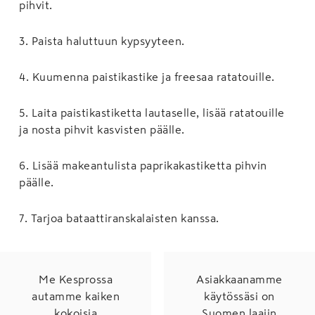
pihvit.
3
.
Paista haluttuun kypsyyteen.
4
.
Kuumenna paistikastike ja freesaa ratatouille.
5
.
Laita paistikastiketta lautaselle, lisää ratatouille
ja nosta pihvit kasvisten päälle.
6
.
Lisää makeantulista paprikakastiketta pihvin
päälle.
7
.
Tarjoa bataattiranskalaisten kanssa.
Me Kesprossa
Asiakkaanamme
autamme kaiken
käytössäsi on
kokoisia
Suomen laajin