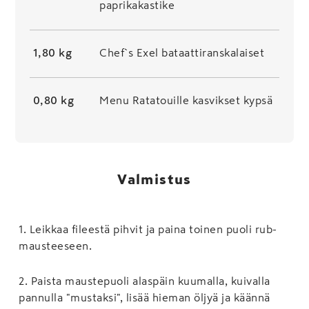
paprikakastike
1,80 kg
Chef`s Exel bataattiranskalaiset
0,80 kg
Menu Ratatouille kasvikset kypsä
Valmistus
1
.
Leikkaa fileestä pihvit ja paina toinen puoli rub-
mausteeseen.
2
.
Paista maustepuoli alaspäin kuumalla, kuivalla
pannulla "mustaksi", lisää hieman öljyä ja käännä