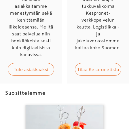
asiakkaitamme
tukkuvalikoima
menestymään sekä
Kespronet-
kehittämään
verkkopalvelun
liikeideaansa. Meiltä
kautta. Logistiikka -
saat palvelua niin
ja
henkilökohtaisesti
jakeluverkostomme
kuin digitaalisissa
kattaa koko Suomen.
kanavissa.
Tule asiakkaaksi
Tilaa Kespronetistä
Suosittelemme