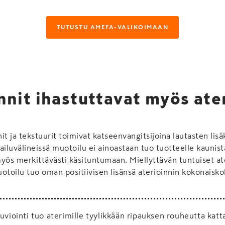
TUTUSTU AMEFA-VALIKOIMAAN
nnit ihastuttavat myös ate
nit ja tekstuurit toimivat katseenvangitsijoina lautasten lis
ailuvälineissä muotoilu ei ainoastaan tuo tuotteelle kaunis
yös merkittävästi käsituntumaan. Miellyttävän tuntuiset at
toilu tuo oman positiivisen lisänsä aterioinnin kokonais
uviointi tuo aterimille tyylikkään ripauksen rouheutta kat