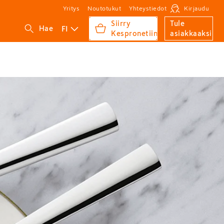
Yritys
Noutotukut
Yhteystiedot
Kirjaudu
Siirry
Tule
FI
Hae
Kespronetiin
asiakkaaksi