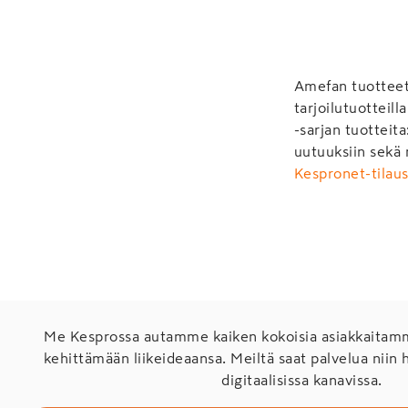
Amefan tuotteet 
tarjoilutuotteil
-sarjan tuotteita
uutuuksiin sekä
Kespronet-tilau
Me Kesprossa autamme kaiken kokoisia asiakkaita
kehittämään liikeideaansa. Meiltä saat palvelua niin 
digitaalisissa kanavissa.