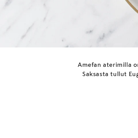
Aterim
Amefan aterimilla o
Saksasta tullut E