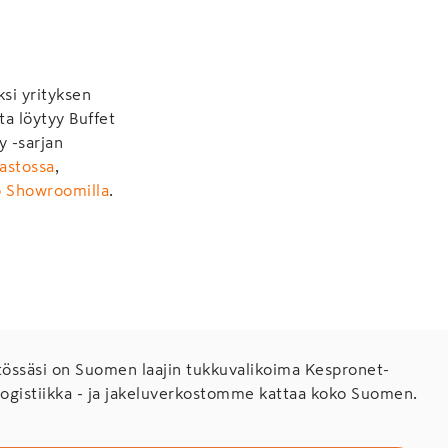
ksi yrityksen
ta löytyy Buffet
y -sarjan
astossa
,
o Showroomilla
.
ssäsi on Suomen laajin tukkuvalikoima Kespronet-
Logistiikka - ja jakeluverkostomme kattaa koko Suomen.