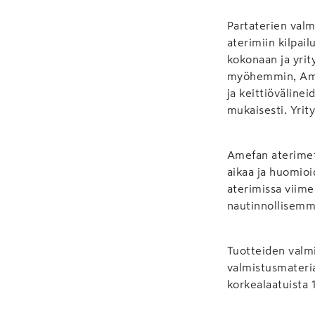
Partaterien valm
aterimiin kilpai
kokonaan ja yrit
myöhemmin, Amef
ja keittiövälinei
mukaisesti. Yrit
Amefan aterimet 
aikaa ja huomioid
aterimissa viime
nautinnollisemm
Tuotteiden valmi
valmistusmateria
korkealaatuista 