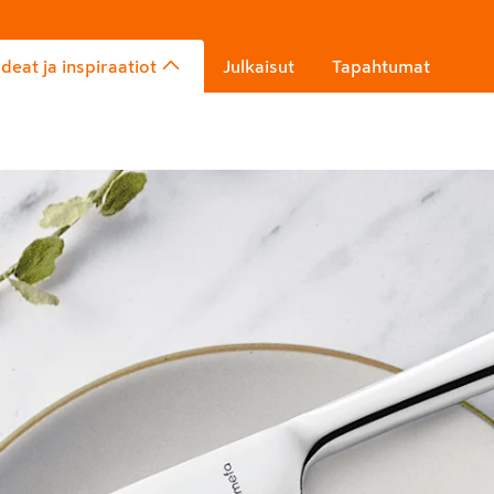
Ideat ja inspiraatiot
Julkaisut
Tapahtumat