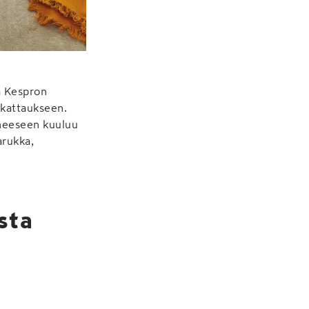
a Kespron
 kattaukseen.
rheeseen kuuluu
arukka,
sta