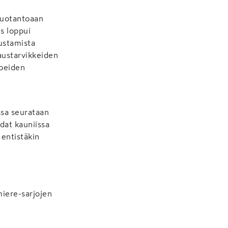
 tuotantoaan
us loppui
rustamista
austarvikkeiden
rpeiden
ssa seurataan
hdat kauniissa
 entistäkin
miere-sarjojen