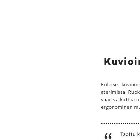
Kuvioi
Erilaiset kuvioin
aterimissa. Ruok
vaan vaikuttaa m
ergonominen muo
Taottu k