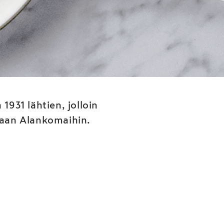
viettää
n
931 lähtien, jolloin
taan Alankomaihin.