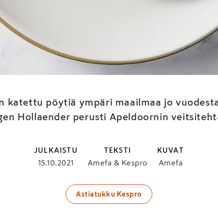
istaan tunnettu Amefa 
90-vuotisjuhlavuottaa
n katettu pöytiä ympäri maailmaa jo vuodesta 1
ugen Hollaender perusti Apeldoornin veitsiteh
JULKAISTU
TEKSTI
KUVAT
15.10.2021
Amefa & Kespro
Amefa
Astiatukku Kespro