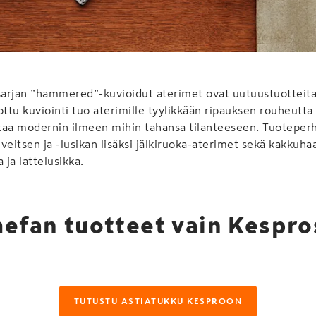
-sarjan ”hammered”-kuvioidut aterimet ovat uutuustuotteit
ottu kuviointi tuo aterimille tyylikkään ripauksen rouheutta
antaa modernin ilmeen mihin tahansa tilanteeseen. Tuotepe
veitsen ja -lusikan lisäksi jälkiruoka-aterimet sekä kakkuha
 ja lattelusikka.
efan tuotteet vain Kespro
TUTUSTU ASTIATUKKU KESPROON