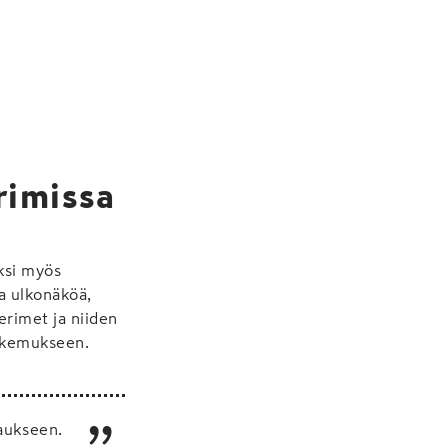
rimissa
äksi myös
ta ulkonäköä,
erimet ja niiden
kokemukseen.
taukseen.