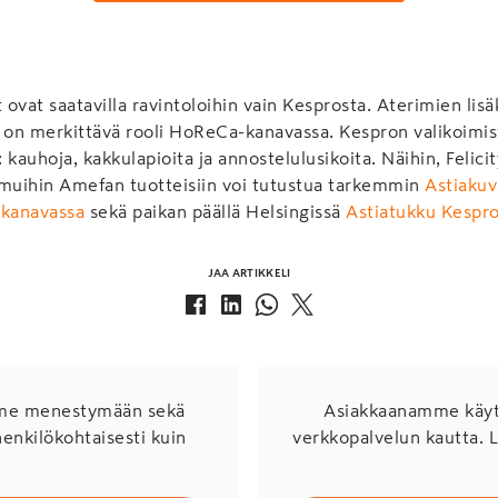
ovat saatavilla ravintoloihin vain Kesprosta. Aterimien lisä
la on merkittävä rooli HoReCa-kanavassa. Kespron valikoimis
: kauhoja, kakkulapioita ja annostelulusikoita. Näihin, Felicit
 muihin Amefan tuotteisiin voi tutustua tarkemmin
Astiakuv
skanavassa
sekä paikan päällä Helsingissä
Astiatukku Kespr
JAA ARTIKKELI
mme menestymään sekä
Asiakkaanamme käytö
henkilökohtaisesti kuin
verkkopalvelun kautta. 