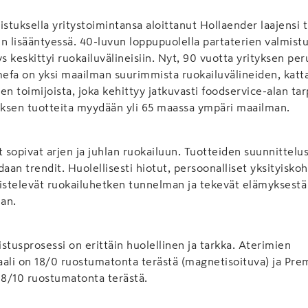
istuksella yritystoimintansa aloittanut Hollaender laajensi
lun lisääntyessä. 40-luvun loppupuolella partaterien valmist
ys keskittyi ruokailuvälineisiin. Nyt, 90 vuotta yrityksen pe
a on yksi maailman suurimmista ruokailuvälineiden, katt
den toimijoista, joka kehittyy jatkuvasti foodservice-alan ta
yksen tuotteita myydään yli 65 maassa ympäri maailman.
sopivat arjen ja juhlan ruokailuun. Tuotteiden suunnittelu
aan trendit. Huolellisesti hiotut, persoonalliset yksityisko
istelevät ruokailuhetken tunnelman ja tekevät elämyksestä
an.
stusprosessi on erittäin huolellinen ja tarkka. Aterimien
ali on 18/0 ruostumatonta terästä (magnetisoituva) ja Pre
18/10 ruostumatonta terästä.