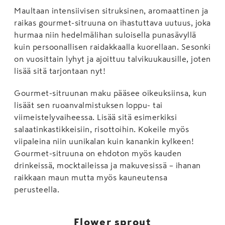
Maultaan intensiivisen sitruksinen, aromaattinen ja
raikas gourmet-sitruuna on ihastuttava uutuus, joka
hurmaa niin hedelmälihan suloisella punasävyllä
kuin persoonallisen raidakkaalla kuorellaan. Sesonki
on vuosittain lyhyt ja ajoittuu talvikuukausille, joten
lisää sitä tarjontaan nyt!
Gourmet-sitruunan maku pääsee oikeuksiinsa, kun
lisäät sen ruoanvalmistuksen loppu- tai
viimeistelyvaiheessa. Lisää sitä esimerkiksi
salaatinkastikkeisiin, risottoihin. Kokeile myös
viipaleina niin uunikalan kuin kanankin kylkeen!
Gourmet-sitruuna on ehdoton myös kauden
drinkeissä, mocktaileissa ja makuvesissä – ihanan
raikkaan maun mutta myös kauneutensa
perusteella.
Flower sprout