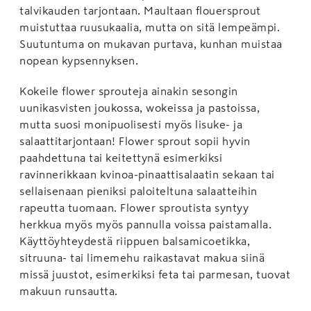
talvikauden tarjontaan. Maultaan flouersprout
muistuttaa ruusukaalia, mutta on sitä lempeämpi.
Suutuntuma on mukavan purtava, kunhan muistaa
nopean kypsennyksen.
Kokeile flower sprouteja ainakin sesongin
uunikasvisten joukossa, wokeissa ja pastoissa,
mutta suosi monipuolisesti myös lisuke- ja
salaattitarjontaan! Flower sprout sopii hyvin
paahdettuna tai keitettynä esimerkiksi
ravinnerikkaan kvinoa-pinaattisalaatin sekaan tai
sellaisenaan pieniksi paloiteltuna salaatteihin
rapeutta tuomaan. Flower sproutista syntyy
herkkua myös myös pannulla voissa paistamalla.
Käyttöyhteydestä riippuen balsamicoetikka,
sitruuna- tai limemehu raikastavat makua siinä
missä juustot, esimerkiksi feta tai parmesan, tuovat
makuun runsautta.