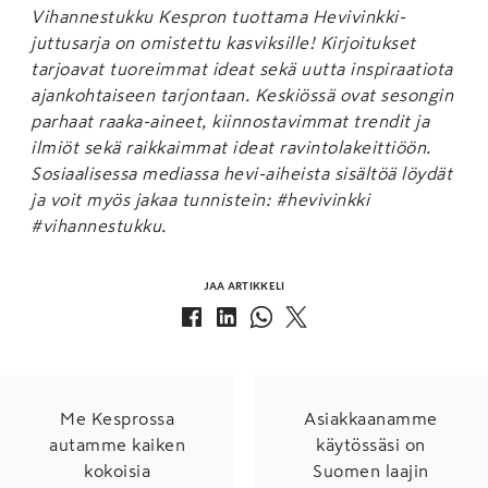
Vihannestukku Kespron tuottama Hevivinkki-
juttusarja on omistettu kasviksille! Kirjoitukset
tarjoavat tuoreimmat ideat sekä uutta inspiraatiota
ajankohtaiseen tarjontaan. Keskiössä ovat sesongin
parhaat raaka-aineet, kiinnostavimmat trendit ja
ilmiöt sekä raikkaimmat ideat ravintolakeittiöön.
Sosiaalisessa mediassa hevi-aiheista sisältöä löydät
ja voit myös jakaa tunnistein: #hevivinkki
#vihannestukku.
JAA ARTIKKELI
Me Kesprossa
Asiakkaanamme
autamme kaiken
käytössäsi on
kokoisia
Suomen laajin