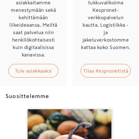
asiakkaitamme
tukkuvalikoima
menestymään sekä
Kespronet-
kehittämään
verkkopalvelun
liikeideaansa. Meiltä
kautta. Logistiikka -
saat palvelua niin
ja
henkilökohtaisesti
jakeluverkostomme
kuin digitaalisissa
kattaa koko Suomen.
kanavissa.
Tule asiakkaaksi
Tilaa Kespronetistä
Suosittelemme