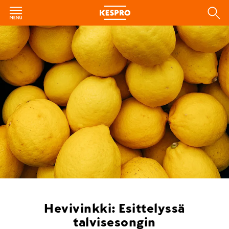
Hevivinkki: Esittelyssä
talvisesongin