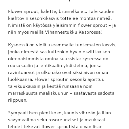
Flower sprout, kalette, brusselkale… Talvikauden
kiehtovin sesonkikasvis tottelee montaa nimeä.
Nimistä on käytössä yleisimmin flower sprout – ja
niin myös meillä Vihannestukku Kesprossa!
Kyseessä on vielä useammalle tuntematon kasvis,
jonka nimestä saa kuitenkin hyvin osviittaa sen
olennaisimmista ominaisuuksista: kyseessä on
ruusukaalin ja lehtikaalin yhdistelmä, jonka
ravintoarvot ja ulkonäkö ovat siksi aivan omaa
luokkaansa. Flower sproutin sesonki ajoittuu
talvikuukausiin ja kestää runsaana noin
marraskuusta maaliskuuhun – saatavasta sadosta
riippuen.
Sympaattisen pieni koko, kaunis vihreän ja lilan
sävymaailma sekä rosoreunaiset ja maukkaat
lehdet tekevät flower sproutista oivan lisän