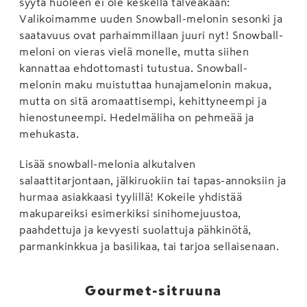
syytä huoleen ei ole keskellä talveakaan:
Valikoimamme uuden Snowball-melonin sesonki ja
saatavuus ovat parhaimmillaan juuri nyt! Snowball-
meloni on vieras vielä monelle, mutta siihen
kannattaa ehdottomasti tutustua. Snowball-
melonin maku muistuttaa hunajamelonin makua,
mutta on sitä aromaattisempi, kehittyneempi ja
hienostuneempi. Hedelmäliha on pehmeää ja
mehukasta.
Lisää snowball-melonia alkutalven
salaattitarjontaan, jälkiruokiin tai tapas-annoksiin ja
hurmaa asiakkaasi tyylillä! Kokeile yhdistää
makupareiksi esimerkiksi sinihomejuustoa,
paahdettuja ja kevyesti suolattuja pähkinötä,
parmankinkkua ja basilikaa, tai tarjoa sellaisenaan.
Gourmet-sitruuna