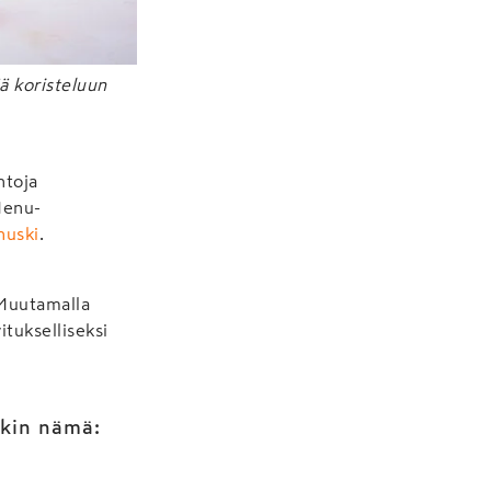
ää koristeluun
htoja
Menu-
nuski
.
 Muutamalla
itukselliseksi
nakin nämä: