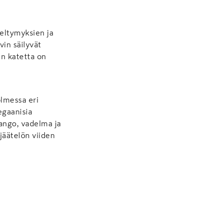
ieltymyksien ja
in säilyvät
en katetta on
lmessa eri
egaanisia
mango, vadelma ja
jäätelön viiden