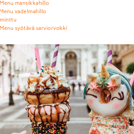
Menu mansikkahillo
Menu vadelmahillo
minttu
Menu syötävä sarviorvokki