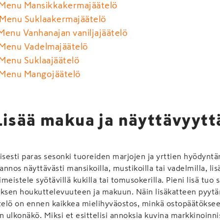
 Menu Mansikkakermajäätelö
Menu Suklaakermajäätelö
Menu Vanhanajan vaniljajäätelö
Menu Vadelmajäätelö
Menu Suklaajäätelö
 Menu Mangojäätelö
Lisää makua ja näyttävyytt
isesti paras sesonki tuoreiden marjojen ja yrttien hyödynt
öannos näyttävästi mansikoilla, mustikoilla tai vadelmilla, l
imeistele syötävillä kukilla tai tomusokerilla. Pieni lisä tuo
sen houkuttelevuuteen ja makuun. Näin lisäkatteen pyyt
telö on ennen kaikkea mielihyväostos, minkä ostopäätöksee
 ulkonäkö. Miksi et esittelisi annoksia kuvina markkinoinniss