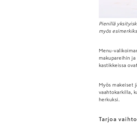
Pienillä yksityi
myös esimerkiksi
Menu-valikoiman 
makupareihin ja
kastikkeissa ova
Myös makeiset j
vaahtokarkilla, 
herkuksi.
Tarjoa vaihtoe