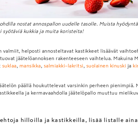
skohdilla nostat annospallon uudelle tasolle. Muista hyödynt
 syötäviä kukkia ja muita koristeita!
valmiit, helposti annosteltavat kastikkeet lisäävät vaihtoe
 tuovat jäätelöannoksen rakenteeseen vaihtelua. Makuina 
t
suklaa
,
mansikka
,
salmiakki–lakritsi
,
suolainen kinuski
ja
ki
äätelön päällä houkuttelevat varsinkin perheen pienimpiä.
kastikkeella ja kermavaahdolla jäätelöpallo muuttuu mielikuv
htoja hilloilla ja kastikkeilla, lisää listalle ai