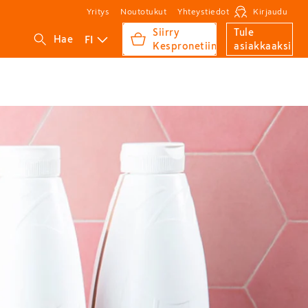
Yritys
Noutotukut
Yhteystiedot
Kirjaudu
Siirry
Tule
FI
Hae
Kespronetiin
asiakkaaksi