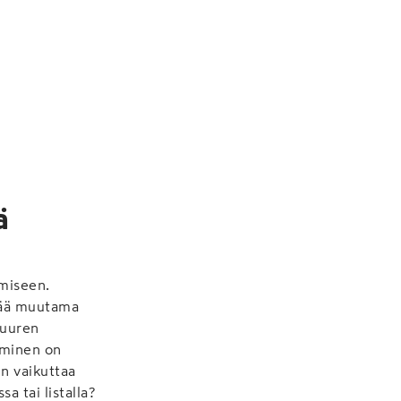
ä
ämiseen.
isää muutama
 suuren
äminen on
n vaikuttaa
a tai listalla?