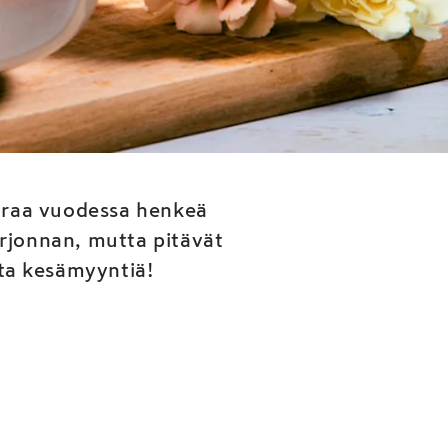
uun ja
itraa vuodessa henkeä
rjonnan, mutta pitävät
ata kesämyyntiä!