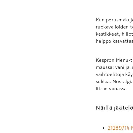
Kun perusmakujen 
ruokavalioiden t
kastikkeet, hill
helppo kasvattaa
Kespron Menu-tu
maussa: vanilja, 
vaihtoehtoja käy
suklaa. Nostalgi
litran vuoassa.
Näillä jäätel
21289714 