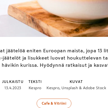
lökesä – panosta tarjoil
nosta katetta!
at jäätelöä eniten Euroopan maista, jopa 13 l
jäätelöt ja lisukkeet luovat houkuttelevan ta
 hävikin kurissa. Hyödynnä ratkaisut ja kasv
JULKAISTU
TEKSTI
KUVAT
13.4.2023
Kespro
Kespro, Unsplash & Adobe Stock
Cafe & Vitriini