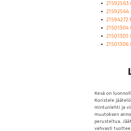
21592563
21592564 
21594272 
21501304 
21501305 
21501306
Kesä on luonnoll
Koristele jäätel
mintunlehti ja vi
muutoksen annok
perusteltua. Jää
vahvasti tuotteen