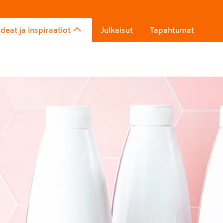
Ideat ja inspiraatiot
Julkaisut
Tapahtumat