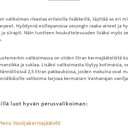
valikoiman rikastaa erilaisilla lisäkkeillä, täyttää se eri m
arpeet. Hyödynnä esillepanossa sesongin raaka-aineet ja hyv
ot ja siirapit. Näin tuotteen houkuttelevuuden lisäksi myös s
.
otemerkin valikoimassa on viiden litran kermajäätelöitä ko
mansikka ja suklaa. Lisäksi valikoimasta löytyy kotimaisia, v
tännöllisissä 2,5 litran pakkauksissa, joiden makuina ovat 
annälkäisille valikoima tarjoaa kermaisen Vanhanajan vanilja
öillä luot hyvän perusvalikoiman:
Menu Vaniljakermajäätelö