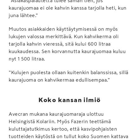
”Asiakaspalautetta tulee saman tien, jos
kaurajuomaa ei ole kahvin kanssa tarjolla heti, kun
juna lähtee.”
Muutos asiakkaiden käyttäytymisessä on myös
lukujen valossa merkittävä. Kun kahvikerma oli
tarjolla kahvin vieressä, sitä kului 600 litraa
kuukaudessa. Sen korvannutta kaurajuomaa kuluu
nyt 1 500 litraa.
”Kulujen puolesta ollaan kuitenkin balanssissa, sillä
kaurajuoma on kahvikermaa edullisempaa.”
Koko kansan ilmiö
Avecran mukana kaurajuomaraja ulottuu
Helsingistä Kolariin. Myös Fazerin teettämä
kuluttajatutkimus kertoo, että kasvipohjaisten
tuotteiden käytöstä on tullut koko Suomen kattava