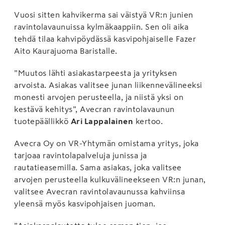
Vuosi sitten kahvikerma sai väistyä VR:n junien
ravintolavaunuissa kylmäkaappiin. Sen oli aika
tehdä tilaa kahvipöydässä kasvipohjaiselle Fazer
Aito Kaurajuoma Baristalle.
”Muutos lähti asiakastarpeesta ja yrityksen
arvoista. Asiakas valitsee junan liikennevälineeksi
monesti arvojen perusteella, ja niistä yksi on
kestävä kehitys”, Avecran ravintolavaunun
tuotepäällikkö
Ari Lappalainen
kertoo.
Avecra Oy on VR-Yhtymän omistama yritys, joka
tarjoaa ravintolapalveluja junissa ja
rautatieasemilla. Sama asiakas, joka valitsee
arvojen perusteella kulkuvälineekseen VR:n junan,
valitsee Avecran ravintolavaunussa kahviinsa
yleensä myös kasvipohjaisen juoman.