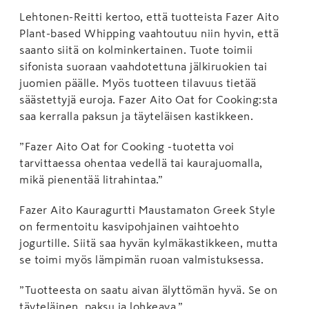
Lehtonen-Reitti kertoo, että tuotteista Fazer Aito
Plant-based Whipping vaahtoutuu niin hyvin, että
saanto siitä on kolminkertainen. Tuote toimii
sifonista suoraan vaahdotettuna jälkiruokien tai
juomien päälle. Myös tuotteen tilavuus tietää
säästettyjä euroja. Fazer Aito Oat for Cooking:sta
saa kerralla paksun ja täyteläisen kastikkeen.
”Fazer Aito Oat for Cooking -tuotetta voi
tarvittaessa ohentaa vedellä tai kaurajuomalla,
mikä pienentää litrahintaa.”
Fazer Aito Kauragurtti Maustamaton Greek Style
on fermentoitu kasvipohjainen vaihtoehto
jogurtille. Siitä saa hyvän kylmäkastikkeen, mutta
se toimi myös lämpimän ruoan valmistuksessa.
”Tuotteesta on saatu aivan älyttömän hyvä. Se on
täyteläinen, paksu ja lohkeava.”