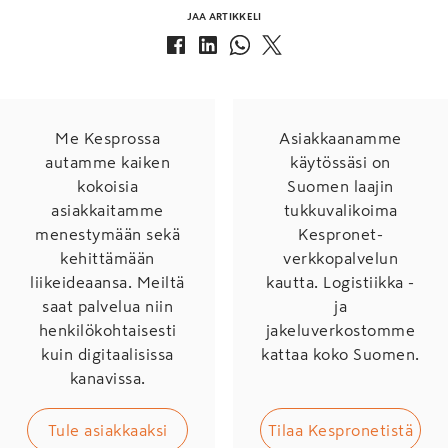
JAA ARTIKKELI
Me Kesprossa
Asiakkaanamme
autamme kaiken
käytössäsi on
kokoisia
Suomen laajin
asiakkaitamme
tukkuvalikoima
menestymään sekä
Kespronet-
kehittämään
verkkopalvelun
liikeideaansa. Meiltä
kautta. Logistiikka -
saat palvelua niin
ja
henkilökohtaisesti
jakeluverkostomme
kuin digitaalisissa
kattaa koko Suomen.
kanavissa.
Tule asiakkaaksi
Tilaa Kespronetistä