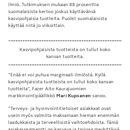
ilmiö. Tutkimuksen mukaan 88 prosenttia
suomalaisista kertoo joskus käyttävänsä
kasvipohjaisia tuotteita. Puolet suomalaisista
käyttää niitä jo viikoittain.
Kasvipohjaisista tuotteista on tullut koko
kansan tuotteita.
”Enää ei voi puhua marginaali-ilmiöstä. Kyllä
kasvipohjaisista tuotteista on tullut koko kansan
tuotteita”, Fazer Aito Kaurajuomien
markkinointipäällikkö
Mari Kupsanen
sanoo.
”Terveys- ja hyvinvointitietoiset asiakkaat ovat
usein myös valmiita maksamaan hieman enemmän
laadukkaista ja terveellisistä vaihtoehdoista. Tämä
asiakassegmentti on kasvava ja tarjoaa merkittäviä