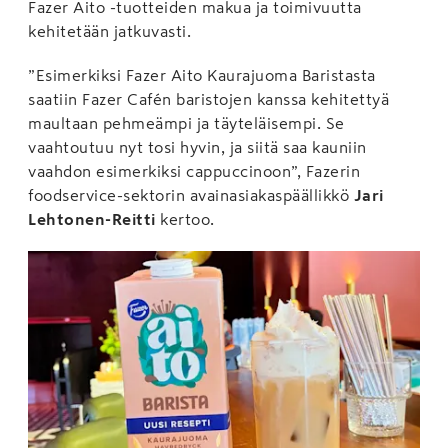
Fazer Aito -tuotteiden makua ja toimivuutta
kehitetään jatkuvasti.
”Esimerkiksi Fazer Aito Kaurajuoma Baristasta
saatiin Fazer Cafén baristojen kanssa kehitettyä
maultaan pehmeämpi ja täyteläisempi. Se
vaahtoutuu nyt tosi hyvin, ja siitä saa kauniin
vaahdon esimerkiksi cappuccinoon”, Fazerin
foodservice-sektorin avainasiakaspäällikkö
Jari
Lehtonen-Reitti
kertoo.