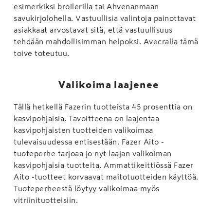
esimerkiksi broilerilla tai Ahvenanmaan
savukirjolohella. Vastuullisia valintoja painottavat
asiakkaat arvostavat sitä, että vastuullisuus
tehdään mahdollisimman helpoksi. Avecralla tämä
toive toteutuu.
Valikoima laajenee
Tällä hetkellä Fazerin tuotteista 45 prosenttia on
kasvipohjaisia. Tavoitteena on laajentaa
kasvipohjaisten tuotteiden valikoimaa
tulevaisuudessa entisestään. Fazer Aito -
tuoteperhe tarjoaa jo nyt laajan valikoiman
kasvipohjaisia tuotteita. Ammattikeittiössä Fazer
Aito -tuotteet korvaavat maitotuotteiden käyttöä.
Tuoteperheestä löytyy valikoimaa myös
vitriinituotteisiin.