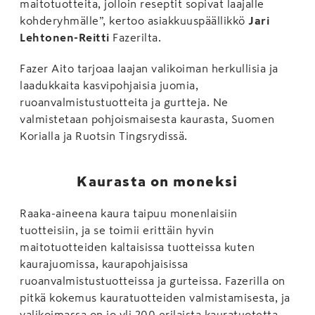
maitotuotteita, jolloin reseptit sopivat laajalle
kohderyhmälle”, kertoo asiakkuuspäällikkö
Jari
Lehtonen-Reitti
Fazerilta.
Fazer Aito tarjoaa laajan valikoiman herkullisia ja
laadukkaita kasvipohjaisia juomia,
ruoanvalmistustuotteita ja gurtteja. Ne
valmistetaan pohjoismaisesta kaurasta, Suomen
Korialla ja Ruotsin Tingsrydissä.
Kaurasta on moneksi
Raaka-aineena kaura taipuu monenlaisiin
tuotteisiin, ja se toimii erittäin hyvin
maitotuotteiden kaltaisissa tuotteissa kuten
kaurajuomissa, kaurapohjaisissa
ruoanvalmistustuotteissa ja gurteissa. Fazerilla on
pitkä kokemus kauratuotteiden valmistamisesta, ja
valikoimassa on jo yli 200 erilaista kauratuotetta.