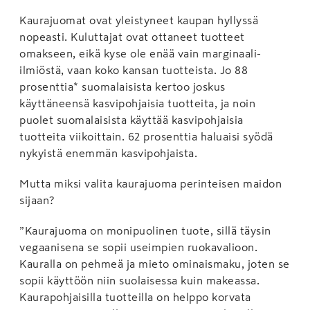
Kaurajuomat ovat yleistyneet kaupan hyllyssä
nopeasti. Kuluttajat ovat ottaneet tuotteet
omakseen, eikä kyse ole enää vain marginaali-
ilmiöstä, vaan koko kansan tuotteista. Jo 88
prosenttia* suomalaisista kertoo joskus
käyttäneensä kasvipohjaisia tuotteita, ja noin
puolet suomalaisista käyttää kasvipohjaisia
tuotteita viikoittain. 62 prosenttia haluaisi syödä
nykyistä enemmän kasvipohjaista.
Mutta miksi valita kaurajuoma perinteisen maidon
sijaan?
”Kaurajuoma on monipuolinen tuote, sillä täysin
vegaanisena se sopii useimpien ruokavalioon.
Kauralla on pehmeä ja mieto ominaismaku, joten se
sopii käyttöön niin suolaisessa kuin makeassa.
Kaurapohjaisilla tuotteilla on helppo korvata