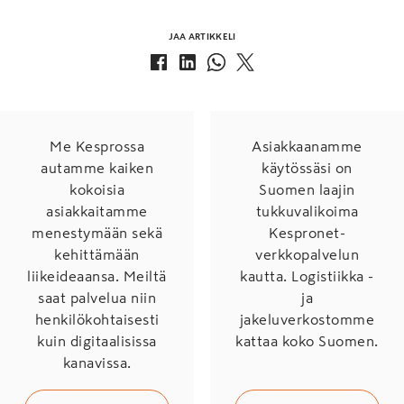
JAA ARTIKKELI
Me Kesprossa
Asiakkaanamme
autamme kaiken
käytössäsi on
kokoisia
Suomen laajin
asiakkaitamme
tukkuvalikoima
menestymään sekä
Kespronet-
kehittämään
verkkopalvelun
liikeideaansa. Meiltä
kautta. Logistiikka -
saat palvelua niin
ja
henkilökohtaisesti
jakeluverkostomme
kuin digitaalisissa
kattaa koko Suomen.
kanavissa.