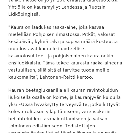
Yhtiöllä on kauramyllyt Lahdessa ja Ruotsin
Lidköpingissä.
”Kaura on laadukas raaka-aine, joka kasvaa
mielellään Pohjoisen ilmastossa. Pitkät, valoisat
kesäpäivät, kylmä talvi ja sopiva määrä kosteutta
muodostavat kauralle ihanteelliset
kasvuolosuhteet, ja pohjoismainen kaura onkin
ensiluokkaista. Tämä tekee kaurasta raaka-aineena
vastuullisen, sillä sitä ei tarvitse tuoda meille
kaukomailta”, Lehtonen-Reitti kertoo.
Kauran beetaglukaanilla eli kauran ravintokuidun
liukoisella osalla on kolme, ja kauranjyvän kuidulla
yksi EU:ssa hyväksytty terveysväite, jotka liittyvät
kolesterolitason ylläpitämiseen, verensokerin
heilahteluiden tasapainottamiseen ja vatsan
toiminnan edistämiseen. Todistettujen
terveyshyötyjen lisäksi täysjyväkauralla on myös