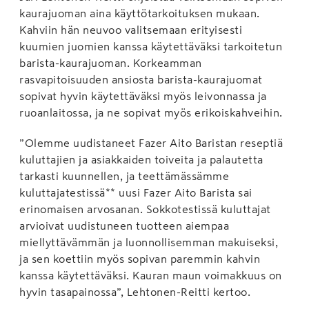
kaurajuoman aina käyttötarkoituksen mukaan.
Kahviin hän neuvoo valitsemaan erityisesti
kuumien juomien kanssa käytettäväksi tarkoitetun
barista-kaurajuoman. Korkeamman
rasvapitoisuuden ansiosta barista-kaurajuomat
sopivat hyvin käytettäväksi myös leivonnassa ja
ruoanlaitossa, ja ne sopivat myös erikoiskahveihin.
”Olemme uudistaneet Fazer Aito Baristan reseptiä
kuluttajien ja asiakkaiden toiveita ja palautetta
tarkasti kuunnellen, ja teettämässämme
kuluttajatestissä** uusi Fazer Aito Barista sai
erinomaisen arvosanan. Sokkotestissä kuluttajat
arvioivat uudistuneen tuotteen aiempaa
miellyttävämmän ja luonnollisemman makuiseksi,
ja sen koettiin myös sopivan paremmin kahvin
kanssa käytettäväksi. Kauran maun voimakkuus on
hyvin tasapainossa”, Lehtonen-Reitti kertoo.