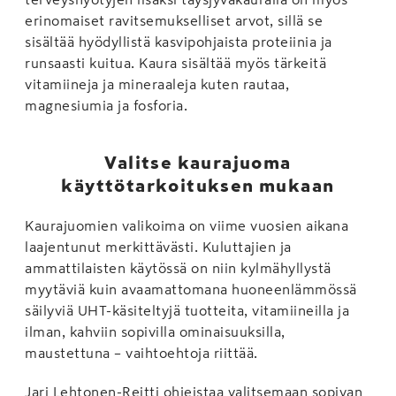
erinomaiset ravitsemukselliset arvot, sillä se
sisältää hyödyllistä kasvipohjaista proteiinia ja
runsaasti kuitua. Kaura sisältää myös tärkeitä
vitamiineja ja mineraaleja kuten rautaa,
magnesiumia ja fosforia.
Valitse kaurajuoma
käyttötarkoituksen mukaan
Kaurajuomien valikoima on viime vuosien aikana
laajentunut merkittävästi. Kuluttajien ja
ammattilaisten käytössä on niin kylmähyllystä
myytäviä kuin avaamattomana huoneenlämmössä
säilyviä UHT-käsiteltyjä tuotteita, vitamiineilla ja
ilman, kahviin sopivilla ominaisuuksilla,
maustettuna – vaihtoehtoja riittää.
Jari Lehtonen-Reitti ohjeistaa valitsemaan sopivan