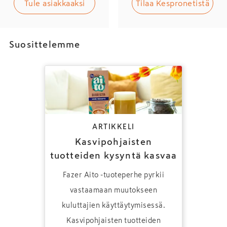
Tule asiakkaaksi
Tilaa Kespronetistä
Suosittelemme
ARTIKKELI
Kasvipohjaisten
tuotteiden kysyntä kasvaa
Fazer Aito -tuoteperhe pyrkii
vastaamaan muutokseen
kuluttajien käyttäytymisessä.
Kasvipohjaisten tuotteiden