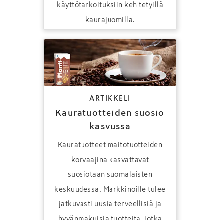
käyttötarkoituksiin kehitetyillä
kaurajuomilla.
ARTIKKELI
Kauratuotteiden suosio
kasvussa
Kauratuotteet maitotuotteiden
korvaajina kasvattavat
suosiotaan suomalaisten
keskuudessa. Markkinoille tulee
jatkuvasti uusia terveellisiä ja
hyvänmakuisia tuotteita, jotka