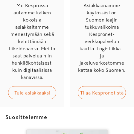
Me Kesprossa
Asiakkaanamme
autamme kaiken
käytössäsi on
kokoisia
Suomen laajin
asiakkaitamme
tukkuvalikoima
menestymään sekä
Kespronet-
kehittämään
verkkopalvelun
liikeideaansa. Meiltä
kautta. Logistiikka -
saat palvelua niin
ja
henkilökohtaisesti
jakeluverkostomme
kuin digitaalisissa
kattaa koko Suomen.
kanavissa.
Tule asiakkaaksi
Tilaa Kespronetistä
Suosittelemme