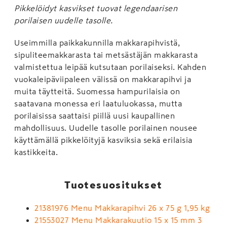
Pikkelöidyt kasvikset tuovat legendaarisen
porilaisen uudelle tasolle.
Useimmilla paikkakunnilla makkarapihvistä,
sipuliteemakkarasta tai metsästäjän makkarasta
valmistettua leipää kutsutaan porilaiseksi. Kahden
vuokaleipäviipaleen välissä on makkarapihvi ja
muita täytteitä. Suomessa hampurilaisia on
saatavana monessa eri laatuluokassa, mutta
porilaisissa saattaisi piillä uusi kaupallinen
mahdollisuus. Uudelle tasolle porilainen nousee
käyttämällä pikkelöityjä kasviksia sekä erilaisia
kastikkeita.
Tuotesuositukset
21381976 Menu Makkarapihvi 26 x 75 g 1,95 kg
21553027 Menu Makkarakuutio 15 x 15 mm 3