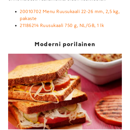
20010702 Menu Ruusukaali 22-26 mm, 2,5 kg,
pakaste
21186214 Ruusukaali 750 g, NL/GB, 1 lk
Moderni porilainen