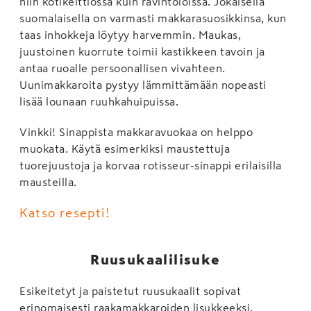
niin kotikeittiössä kuin ravintoloissa. Jokaisella
suomalaisella on varmasti makkarasuosikkinsa, kun
taas inhokkeja löytyy harvemmin. Maukas,
juustoinen kuorrute toimii kastikkeen tavoin ja
antaa ruoalle persoonallisen vivahteen.
Uunimakkaroita pystyy lämmittämään nopeasti
lisää lounaan ruuhkahuipuissa.
Vinkki! Sinappista makkaravuokaa on helppo
muokata. Käytä esimerkiksi maustettuja
tuorejuustoja ja korvaa rotisseur-sinappi erilaisilla
mausteilla.
Katso resepti!
Ruusukaalilisuke
Esikeitetyt ja paistetut ruusukaalit sopivat
erinomaisesti raakamakkaroiden lisukkeeksi.