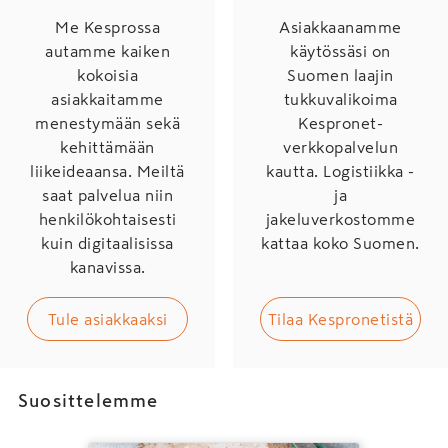
Me Kesprossa
Asiakkaanamme
autamme kaiken
käytössäsi on
kokoisia
Suomen laajin
asiakkaitamme
tukkuvalikoima
menestymään sekä
Kespronet-
kehittämään
verkkopalvelun
liikeideaansa. Meiltä
kautta. Logistiikka -
saat palvelua niin
ja
henkilökohtaisesti
jakeluverkostomme
kuin digitaalisissa
kattaa koko Suomen.
kanavissa.
Tule asiakkaaksi
Tilaa Kespronetistä
Suosittelemme