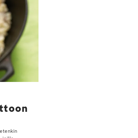
ottoon
 etenkin