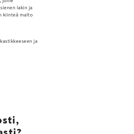
 joille
sienen lakin ja
 kiinteä malto
 kastikkeeseen ja
sti,
asti?