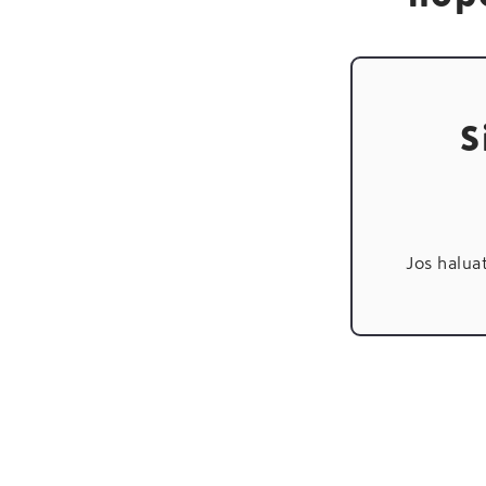
S
Jos halua