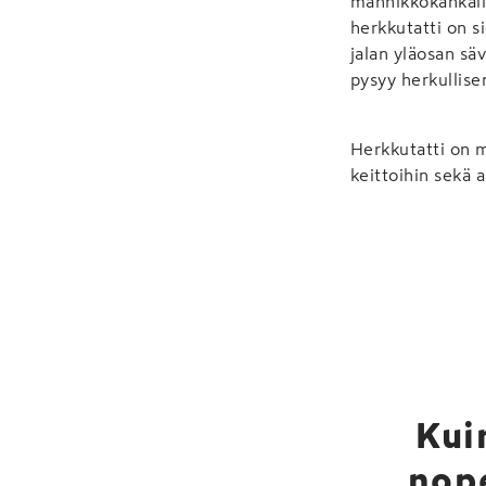
männikkökankailla
herkkutatti on s
jalan yläosan s
pysyy herkullis
Herkkutatti on m
keittoihin sekä a
Kui
nope