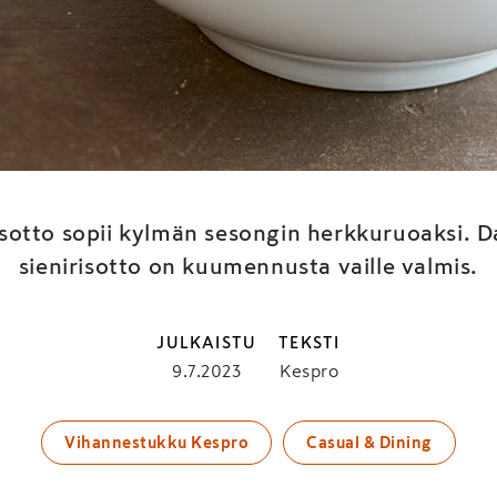
valmis ja herkullinen D
risotto
isotto sopii kylmän sesongin herkkuruoaksi. Da
sienirisotto on kuumennusta vaille valmis.
JULKAISTU
TEKSTI
9.7.2023
Kespro
Vihannestukku Kespro
Casual & Dining