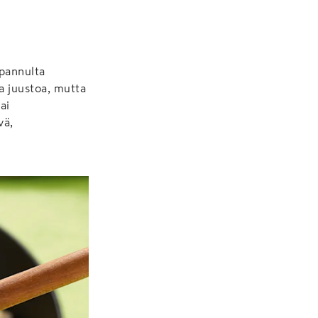
 pannulta
ta juustoa, mutta
ai
vä,