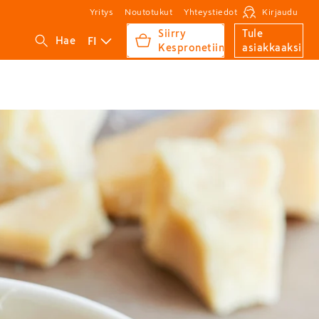
Yritys
Noutotukut
Yhteystiedot
Kirjaudu
Siirry
Tule
FI
Hae
Kespronetiin
asiakkaaksi