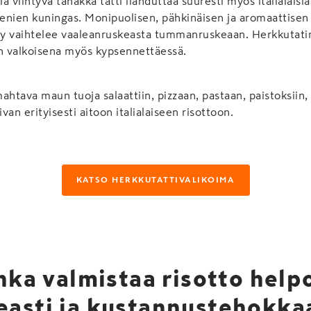
 viihtyvä tanakka tatti ilahduttaa suuresti myös italialaisia,
ienien kuningas. Monipuolisen, pähkinäisen ja aromaattisen 
ävy vaihtelee vaaleanruskeasta tummanruskeaan. Herkkutatin
en valkoisena myös kypsennettäessä.
ahtava maun tuoja salaattiin, pizzaan, pastaan, paistoksiin,
ivan erityisesti aitoon italialaiseen risottoon.
KATSO HERKKUTATTIVALIKOIMA
nka valmistaa risotto helpo
asti ja kustannustehokka