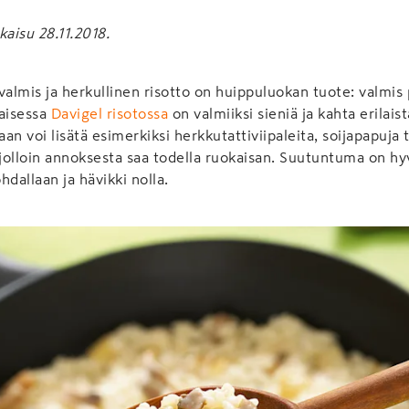
kaisu 28.11.2018.
almis ja herkullinen risotto on huippuluokan tuote: valmis
maisessa
Davigel risotossa
on valmiiksi sieniä ja kahta erilais
n voi lisätä esimerkiksi herkkutattiviipaleita, soijapapuja t
olloin annoksesta saa todella ruokaisan. Suutuntuma on hy
allaan ja hävikki nolla.