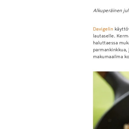
Alkuperäinen jul
Davigelin
käyttöv
lautaselle. Ker
haluttaessa mukaa
parmankinkkua, j
makumaailma kohd