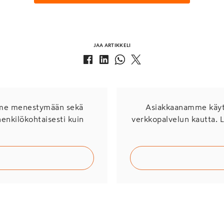
JAA ARTIKKELI
mme menestymään sekä
Asiakkaanamme käytö
henkilökohtaisesti kuin
verkkopalvelun kautta. 