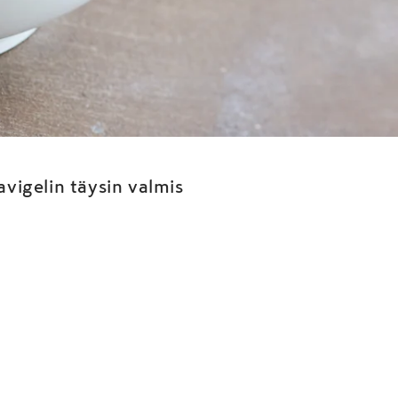
avigel-
vigelin täysin valmis