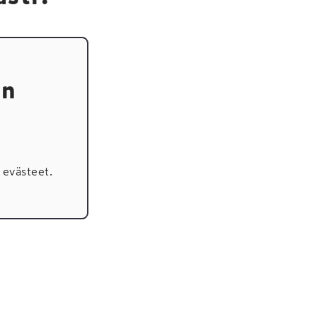
en
evästeet.