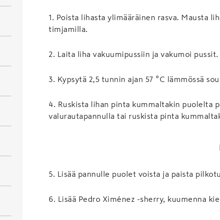
1
.
Poista lihasta ylimääräinen rasva. Mausta liha
timjamilla.
2
.
Laita liha vakuumipussiin ja vakumoi pussit.
3
.
Kypsytä 2,5 tunnin ajan 57 °C lämmössä sous
4
.
Ruskista lihan pinta kummaltakin puolelta p
valurautapannulla tai ruskista pinta kummaltak
5
.
Lisää pannulle puolet voista ja paista pilkot
6
.
Lisää Pedro Ximénez -sherry, kuumenna kie