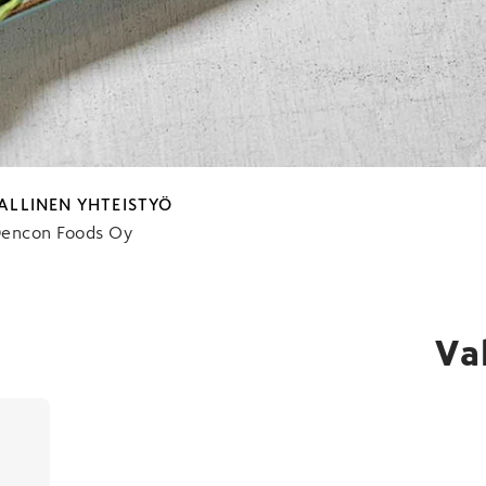
sta Campovillan Iberico Secretosta. Nappaa tä
rhaat ideat Taste & Inspiration -tapahtuman
ALLINEN YHTEISTYÖ
encon Foods Oy
Va