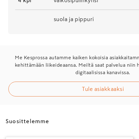
4 kpl
valkosipulinkynsi
suola ja pippuri
Me Kesprossa autamme kaiken kokoisia asiakkaita
kehittämään liikeideaansa. Meiltä saat palvelua niin 
digitaalisissa kanavissa.
Tule asiakkaaksi
Suosittelemme