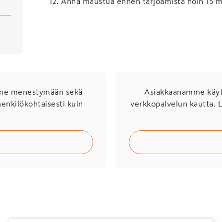
12
.
Anna maustua ennen tarjoamista noin 15 mi
mme menestymään sekä
Asiakkaanamme käytö
henkilökohtaisesti kuin
verkkopalvelun kautta. 