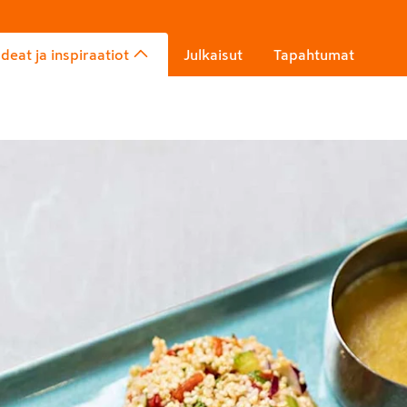
Ideat ja inspiraatiot
Julkaisut
Tapahtumat