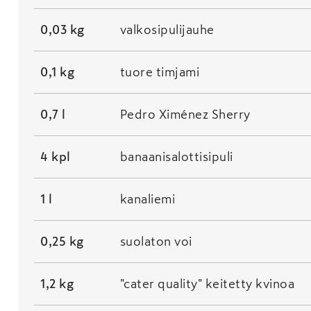
0,03 kg
valkosipulijauhe
0,1 kg
tuore timjami
0,7 l
Pedro Ximénez Sherry
4 kpl
banaanisalottisipuli
1 l
kanaliemi
0,25 kg
suolaton voi
1,2 kg
"cater quality" keitetty kvinoa