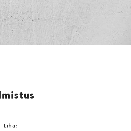
stä resepti ja kurkkaa
 maisteluannoksista.
lmistus
Liha: