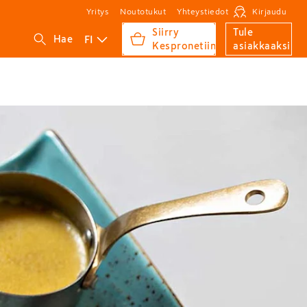
Yritys
Noutotukut
Yhteystiedot
Kirjaudu
Siirry
Tule
FI
Hae
Kespronetiin
asiakkaaksi