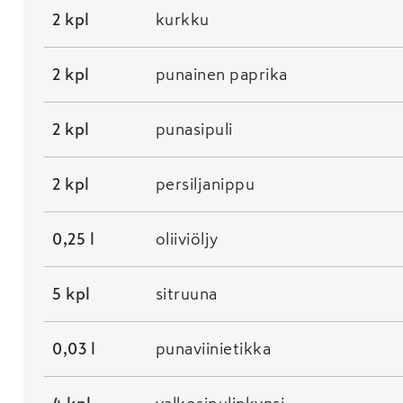
2 kpl
kurkku
2 kpl
punainen paprika
2 kpl
punasipuli
2 kpl
persiljanippu
0,25 l
oliiviöljy
5 kpl
sitruuna
0,03 l
punaviinietikka