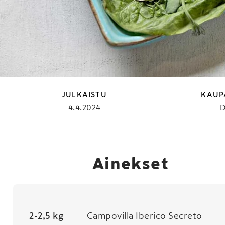
Inspiroidu herkullise
myös muut kauden pa
JULKAISTU
KAUP
4.4.2024
D
Ainekset
2-2,5 kg
Campovilla Iberico Secreto