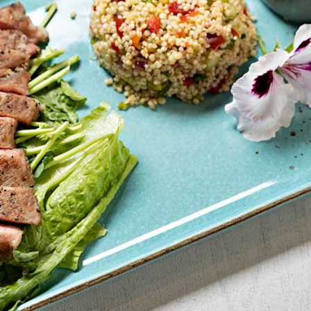
villa x Taste & Inspira
: Campovilla Iberico S