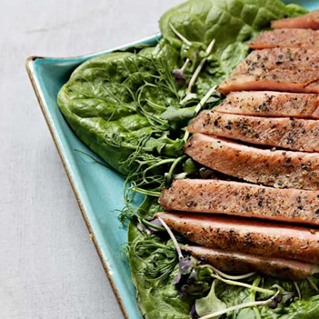
Campo
annos