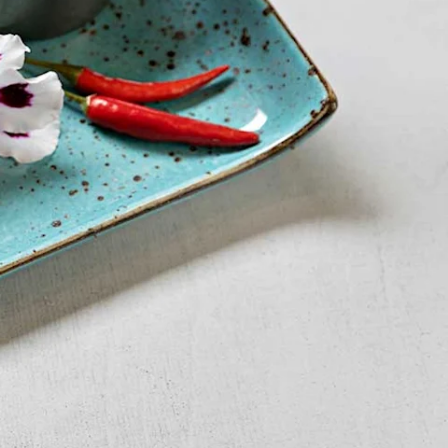
tions-
ecreto