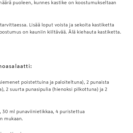
 määrä puoleen, kunnes kastike on koostumukseltaan
arvittaessa. Lisää loput voista ja sekoita kastiketta
oostumus on kauniin kiiltävää. Älä kiehauta kastiketta.
noasalaatti:
siemenet poistettuina ja paloiteltuna), 2 punaista
), 2 suurta punasipulia (hienoksi pilkottuna) ja 2
, 30 ml punaviinietikkaa, 4 puristettua
un mukaan.