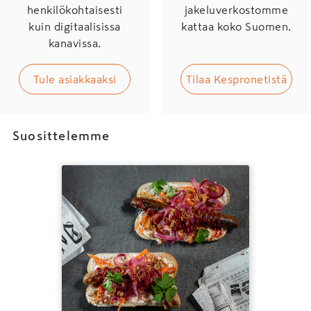
henkilökohtaisesti
jakeluverkostomme
kuin digitaalisissa
kattaa koko Suomen.
kanavissa.
Tule asiakkaaksi
Tilaa Kespronetistä
Suosittelemme