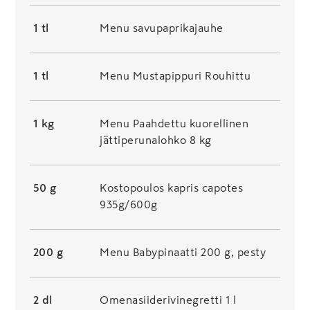
1 tl
Menu savupaprikajauhe
1 tl
Menu Mustapippuri Rouhittu
1 kg
Menu Paahdettu kuorellinen
jättiperunalohko 8 kg
50 g
Kostopoulos kapris capotes
935g/600g
200 g
Menu Babypinaatti 200 g, pesty
2 dl
Omenasiiderivinegretti 1 l