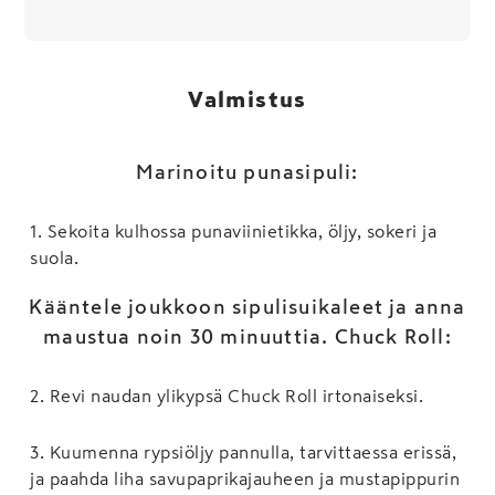
Valmistus
Marinoitu punasipuli:
1
.
Sekoita kulhossa punaviinietikka, öljy, sokeri ja
suola.
Kääntele joukkoon sipulisuikaleet ja anna
maustua noin 30 minuuttia. Chuck Roll:
2
.
Revi naudan ylikypsä Chuck Roll irtonaiseksi.
3
.
Kuumenna rypsiöljy pannulla, tarvittaessa erissä,
ja paahda liha savupaprikajauheen ja mustapippurin