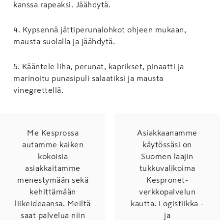
kanssa rapeaksi. Jäähdytä.
4
.
Kypsennä jättiperunalohkot ohjeen mukaan,
mausta suolalla ja jäähdytä.
5
.
Kääntele liha, perunat, kaprikset, pinaatti ja
marinoitu punasipuli salaatiksi ja mausta
vinegrettellä.
Me Kesprossa
Asiakkaanamme
autamme kaiken
käytössäsi on
kokoisia
Suomen laajin
asiakkaitamme
tukkuvalikoima
menestymään sekä
Kespronet-
kehittämään
verkkopalvelun
liikeideaansa. Meiltä
kautta. Logistiikka -
saat palvelua niin
ja