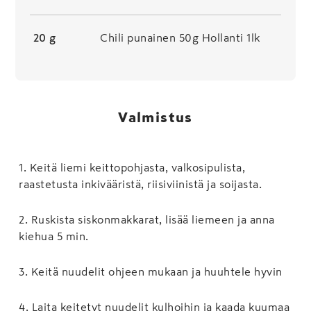
20 g
Chili punainen 50g Hollanti 1lk
Valmistus
1
.
Keitä liemi keittopohjasta, valkosipulista,
raastetusta inkivääristä, riisiviinistä ja soijasta.
2
.
Ruskista siskonmakkarat, lisää liemeen ja anna
kiehua 5 min.
3
.
Keitä nuudelit ohjeen mukaan ja huuhtele hyvin
4
.
Laita keitetyt nuudelit kulhoihin ja kaada kuumaa