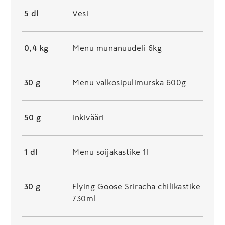
5 dl
Vesi
0,4 kg
Menu munanuudeli 6kg
30 g
Menu valkosipulimurska 600g
50 g
inkivääri
1 dl
Menu soijakastike 1l
30 g
Flying Goose Sriracha chilikastike
730ml