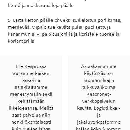
lientä ja makkarapalloja päälle
5
.
Laita keiton päälle ohueksi suikaloitua porkkanaa,
merilevää, viipaloitua kevätsipulia, puolitettuja
kananmunia, viipaloitua chiliä ja koristele tuoreella
korianterilla
Me Kesprossa
Asiakkaanamme
autamme kaiken
käytössäsi on
kokoisia
Suomen laajin
asiakkaitamme
tukkuvalikoima
menestymään sekä
Kespronet-
kehittämään
verkkopalvelun
liikeideaansa. Meiltä
kautta. Logistiikka -
saat palvelua niin
ja
henkilökohtaisesti
jakeluverkostomme
kuin digitaalisissa
kattaa koko Suomen.