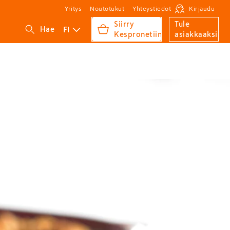
Yritys
Noutotukut
Yhteystiedot
Kirjaudu
Siirry
Tule
FI
Hae
Kespronetiin
asiakkaaksi