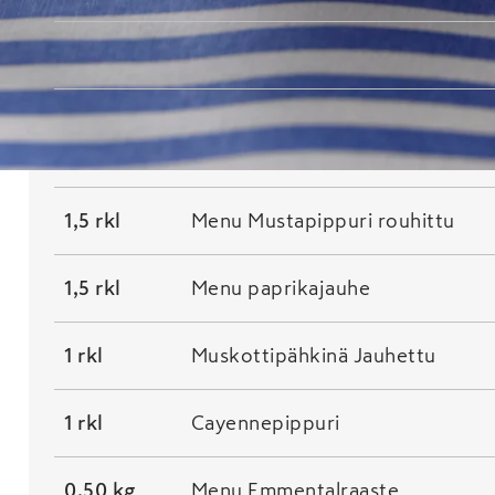
2,00 l
Menu Täysmaito
1,00 kg
Menu Mozzarella-edam
juustoraaste
1,5 rkl
Menu Mustapippuri rouhittu
1,5 rkl
Menu paprikajauhe
1 rkl
Muskottipähkinä Jauhettu
1 rkl
Cayennepippuri
0,50 kg
Menu Emmentalraaste