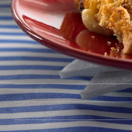
JULKAISTU
31.5.2017
Ainekset
1,00 kg
Menu Pulled turkey
2,50 l
Menu Makaroni
0,30 l
Menu Kasvimargariini
0,25 l
Menu Vehnäjauho