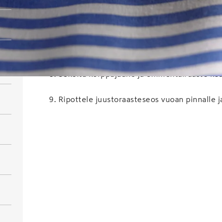
6
.
Sekoita pulled turkey vuoassa makaronien 
7
.
Kaada kuuma kastike makaronien päälle.
8
.
Sekoita korppujauho ja emmentalraaste ke
9
.
Ripottele juustoraasteseos vuoan pinnalle j