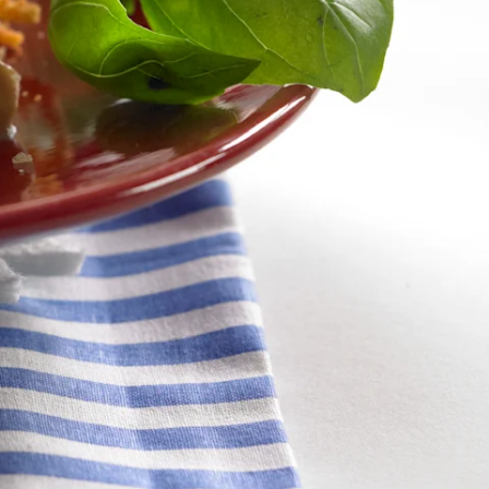
lmistus
vin.
a kypsyä.
n rasvaseokseen. Keitä kypsäksi.
 ja anna sulaa hyvin.
lla ja tarvittaessa suolalla.