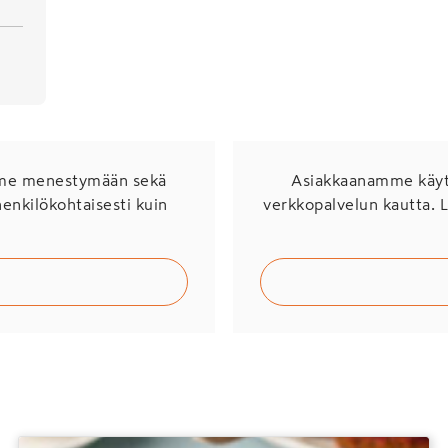
mme menestymään sekä
Asiakkaanamme käytö
henkilökohtaisesti kuin
verkkopalvelun kautta. 