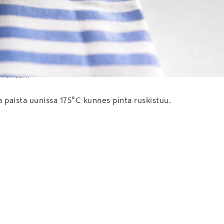
kanssa.
skenään.
a paista uunissa 175°C kunnes pinta ruskistuu.