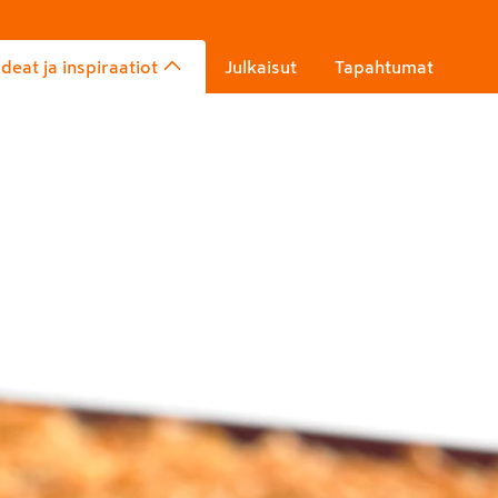
Ideat ja inspiraatiot
Julkaisut
Tapahtumat