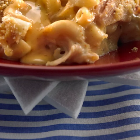
Va
1
.
Keitä makaronit suolavedessä ja huuhtele hy
2
.
Sulata margariini ja lisää jauho sekaan. Ann
3
.
Lisää lämmitetty maito tasaisesti sekoittae
4
.
Lisää mozzarella-edam raaste kastikkeeseen
5
.
Mausta kastike muskotilla, pippurilla, paprika