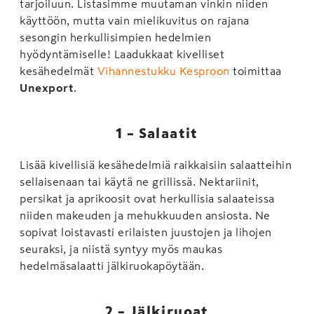
tarjoiluun. Listasimme muutaman vinkin niiden
käyttöön, mutta vain mielikuvitus on rajana
sesongin herkullisimpien hedelmien
hyödyntämiselle! Laadukkaat kivelliset
kesähedelmät
Vihannestukku Kesproon
toimittaa
Unexport
.
1 – Salaatit
Lisää kivellisiä kesähedelmiä raikkaisiin salaatteihin
sellaisenaan tai käytä ne grillissä. Nektariinit,
persikat ja aprikoosit ovat herkullisia salaateissa
niiden makeuden ja mehukkuuden ansiosta. Ne
sopivat loistavasti erilaisten juustojen ja lihojen
seuraksi, ja niistä syntyy myös maukas
hedelmäsalaatti jälkiruokapöytään.
2 – Jälkiruoat