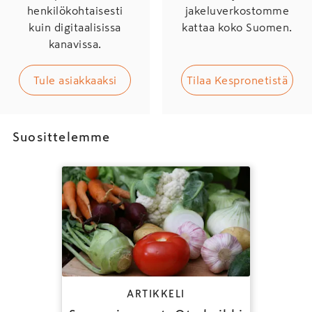
henkilökohtaisesti
jakeluverkostomme
kuin digitaalisissa
kattaa koko Suomen.
kanavissa.
Tule asiakkaaksi
Tilaa Kespronetistä
Suosittelemme
ARTIKKELI