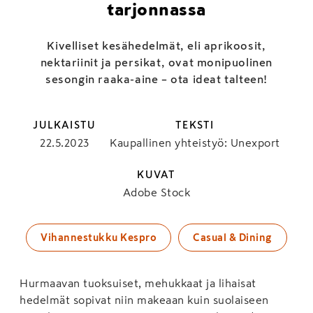
tarjonnassa
Kivelliset kesähedelmät, eli aprikoosit,
nektariinit ja persikat, ovat monipuolinen
sesongin raaka-aine – ota ideat talteen!
JULKAISTU
TEKSTI
22.5.2023
Kaupallinen yhteistyö: Unexport
KUVAT
Adobe Stock
Vihannestukku Kespro
Casual & Dining
Hurmaavan tuoksuiset, mehukkaat ja lihaisat
hedelmät sopivat niin makeaan kuin suolaiseen