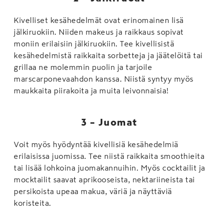
Kivelliset kesähedelmät ovat erinomainen lisä
jälkiruokiin. Niiden makeus ja raikkaus sopivat
moniin erilaisiin jälkiruokiin. Tee kivellisistä
kesähedelmistä raikkaita sorbetteja ja jäätelöitä tai
grillaa ne molemmin puolin ja tarjoile
marscarponevaahdon kanssa. Niistä syntyy myös
maukkaita piirakoita ja muita leivonnaisia!
3 – Juomat
Voit myös hyödyntää kivellisiä kesähedelmiä
erilaisissa juomissa. Tee niistä raikkaita smoothieita
tai lisää lohkoina juomakannuihin. Myös cocktailit ja
mocktailit saavat aprikooseista, nektariineista tai
persikoista upeaa makua, väriä ja näyttäviä
koristeita.