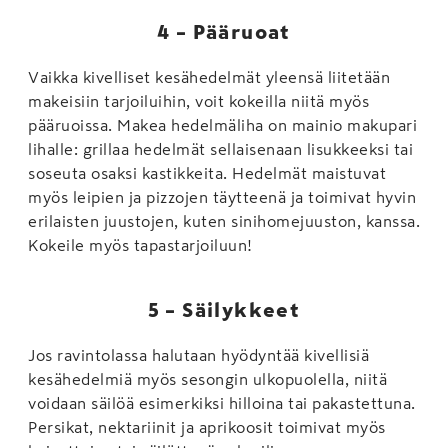
4 – Pääruoat
Vaikka kivelliset kesähedelmät yleensä liitetään
makeisiin tarjoiluihin, voit kokeilla niitä myös
pääruoissa. Makea hedelmäliha on mainio makupari
lihalle: grillaa hedelmät sellaisenaan lisukkeeksi tai
soseuta osaksi kastikkeita. Hedelmät maistuvat
myös leipien ja pizzojen täytteenä ja toimivat hyvin
erilaisten juustojen, kuten sinihomejuuston, kanssa.
Kokeile myös tapastarjoiluun!
5 – Säilykkeet
Jos ravintolassa halutaan hyödyntää kivellisiä
kesähedelmiä myös sesongin ulkopuolella, niitä
voidaan säilöä esimerkiksi hilloina tai pakastettuna.
Persikat, nektariinit ja aprikoosit toimivat myös