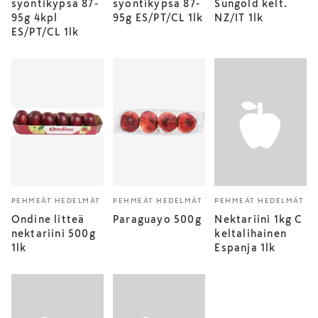
syöntikypsä 87-
syöntikypsä 87-
Sungold kelt.
95g 4kpl
95g ES/PT/CL 1lk
NZ/IT 1lk
ES/PT/CL 1lk
PEHMEÄT HEDELMÄT
PEHMEÄT HEDELMÄT
PEHMEÄT HEDELMÄT
Ondine litteä
Paraguayo 500g
Nektariini 1kg C
nektariini 500g
keltalihainen
1lk
Espanja 1lk