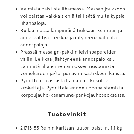
Valmista paistista lihamassa. Massan joukkoon
voi paistaa vaikka sieniä tai lisätä muita kypsiä
lihanpaloja.
Rullaa massa lämpimänä tiukkaan kelmuun ja
anna jäähtyä. Leikkaa jäähtyneenä valmiita
annospaloja.
Prässää massa gn-pakkiin leivinpapereiden
väliin. Leikkaa jäähtyneenä annospaloiksi.
Lämmitä liha ennen annoksen nostamista
voinokareen ja/tai punaviinikastikkeen kanssa.
Pyörittele massasta haluamasi kokoisia
kroketteja. Pyörittele ennen uppopaistamista
korppujauho-kanamuna-pankojauhoseoksessa.
Tuotevinkit
21713155 Reinin karitsan luuton paisti n. 1,1 kg