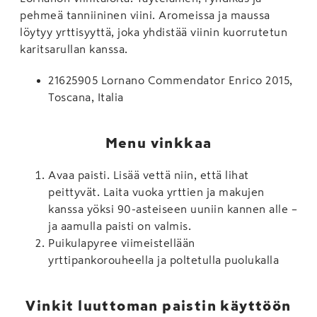
pehmeä tanniininen viini. Aromeissa ja maussa
löytyy yrttisyyttä, joka yhdistää viinin kuorrutetun
karitsarullan kanssa.
21625905 Lornano Commendator Enrico 2015,
Toscana, Italia
Menu vinkkaa
Avaa paisti. Lisää vettä niin, että lihat
peittyvät. Laita vuoka yrttien ja makujen
kanssa yöksi 90-asteiseen uuniin kannen alle –
ja aamulla paisti on valmis.
Puikulapyree viimeistellään
yrttipankorouheella ja poltetulla puolukalla
Vinkit luuttoman paistin käyttöön