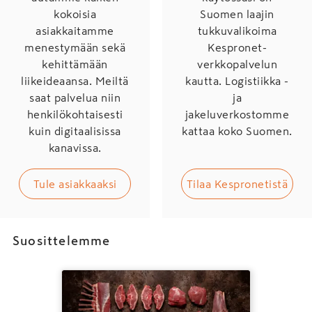
kokoisia
Suomen laajin
asiakkaitamme
tukkuvalikoima
menestymään sekä
Kespronet-
kehittämään
verkkopalvelun
liikeideaansa. Meiltä
kautta. Logistiikka -
saat palvelua niin
ja
henkilökohtaisesti
jakeluverkostomme
kuin digitaalisissa
kattaa koko Suomen.
kanavissa.
Tule asiakkaaksi
Tilaa Kespronetistä
Suosittelemme