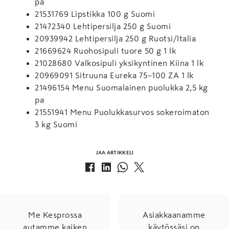
pa
21531769 Lipstikka 100 g Suomi
21472340 Lehtipersilja 250 g Suomi
20939942 Lehtipersilja 250 g Ruotsi/Italia
21669624 Ruohosipuli tuore 50 g 1 lk
21028680 Valkosipuli yksikyntinen Kiina 1 lk
20969091 Sitruuna Eureka 75–100 ZA 1 lk
21496154 Menu Suomalainen puolukka 2,5 kg
pa
21551941 Menu Puolukkasurvos sokeroimaton
3 kg Suomi
JAA ARTIKKELI
Me Kesprossa
Asiakkaanamme
autamme kaiken
käytössäsi on