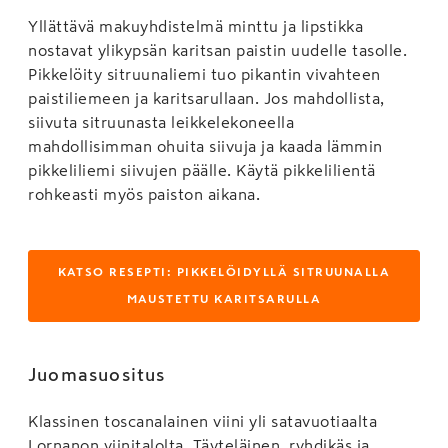
Yllättävä makuyhdistelmä minttu ja lipstikka
nostavat ylikypsän karitsan paistin uudelle tasolle.
Pikkelöity sitruunaliemi tuo pikantin vivahteen
paistiliemeen ja karitsarullaan. Jos mahdollista,
siivuta sitruunasta leikkelekoneella
mahdollisimman ohuita siivuja ja kaada lämmin
pikkeliliemi siivujen päälle. Käytä pikkelilientä
rohkeasti myös paiston aikana.
KATSO RESEPTI: PIKKELÖIDYLLÄ SITRUUNALLA
MAUSTETTU KARITSARULLA
Juomasuositus
Klassinen toscanalainen viini yli satavuotiaalta
Lornanon viinitalolta. Täyteläinen, ryhdikäs ja