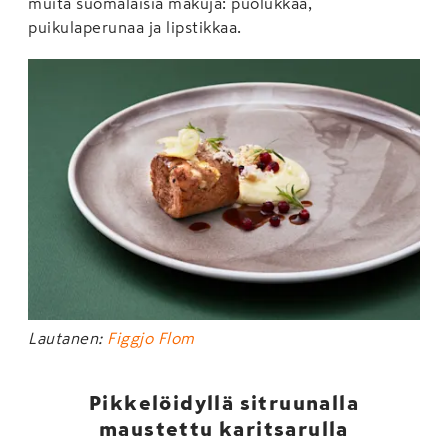
muita suomalaisia makuja: puolukkaa,
puikulaperunaa ja lipstikkaa.
Lautanen:
Figgjo Flom
Pikkelöidyllä sitruunalla
maustettu karitsarulla