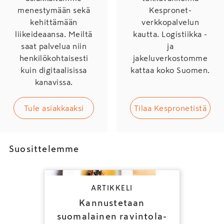
menestymään sekä
Kespronet-
kehittämään
verkkopalvelun
liikeideaansa. Meiltä
kautta. Logistiikka -
saat palvelua niin
ja
henkilökohtaisesti
jakeluverkostomme
kuin digitaalisissa
kattaa koko Suomen.
kanavissa.
Tule asiakkaaksi
Tilaa Kespronetistä
Suosittelemme
ARTIKKELI
Kannustetaan
suomalainen ravintola-