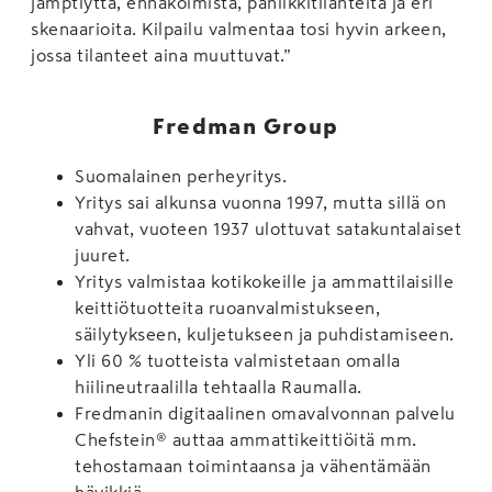
jämptiyttä, ennakoimista, paniikkitilanteita ja eri
skenaarioita. Kilpailu valmentaa tosi hyvin arkeen,
jossa tilanteet aina muuttuvat.”
Fredman Group
Suomalainen perheyritys.
Yritys sai alkunsa vuonna 1997, mutta sillä on
vahvat, vuoteen 1937 ulottuvat satakuntalaiset
juuret.
Yritys valmistaa kotikokeille ja ammattilaisille
keittiötuotteita ruoanvalmistukseen,
säilytykseen, kuljetukseen ja puhdistamiseen.
Yli 60 % tuotteista valmistetaan omalla
hiilineutraalilla tehtaalla Raumalla.
Fredmanin digitaalinen omavalvonnan palvelu
Chefstein® auttaa ammattikeittiöitä mm.
tehostamaan toimintaansa ja vähentämään
hävikkiä.