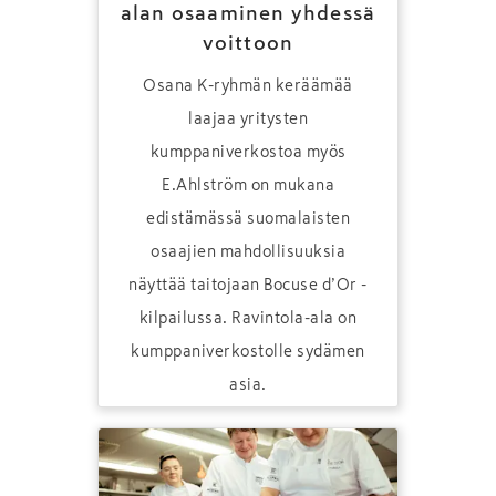
alan osaaminen yhdessä
voittoon
Osana K-ryhmän keräämää
laajaa yritysten
kumppaniverkostoa myös
E.Ahlström on mukana
edistämässä suomalaisten
osaajien mahdollisuuksia
näyttää taitojaan Bocuse d’Or -
kilpailussa. Ravintola-ala on
kumppaniverkostolle sydämen
asia.