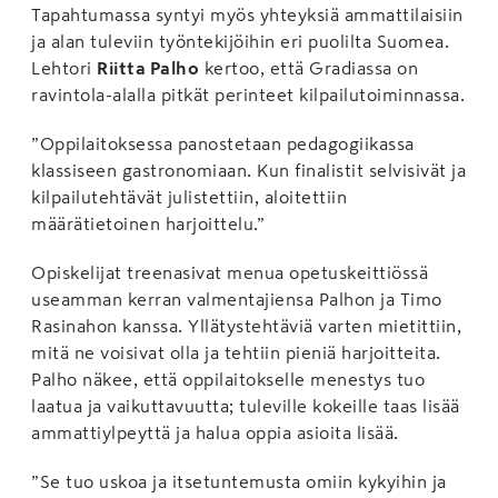
Tapahtumassa syntyi myös yhteyksiä ammattilaisiin
ja alan tuleviin työntekijöihin eri puolilta Suomea.
Lehtori
Riitta Palho
kertoo, että Gradiassa on
ravintola-alalla pitkät perinteet kilpailutoiminnassa.
”Oppilaitoksessa panostetaan pedagogiikassa
klassiseen gastronomiaan. Kun finalistit selvisivät ja
kilpailutehtävät julistettiin, aloitettiin
määrätietoinen harjoittelu.”
Opiskelijat treenasivat menua opetuskeittiössä
useamman kerran valmentajiensa Palhon ja Timo
Rasinahon kanssa. Yllätystehtäviä varten mietittiin,
mitä ne voisivat olla ja tehtiin pieniä harjoitteita.
Palho näkee, että oppilaitokselle menestys tuo
laatua ja vaikuttavuutta; tuleville kokeille taas lisää
ammattiylpeyttä ja halua oppia asioita lisää.
”Se tuo uskoa ja itsetuntemusta omiin kykyihin ja