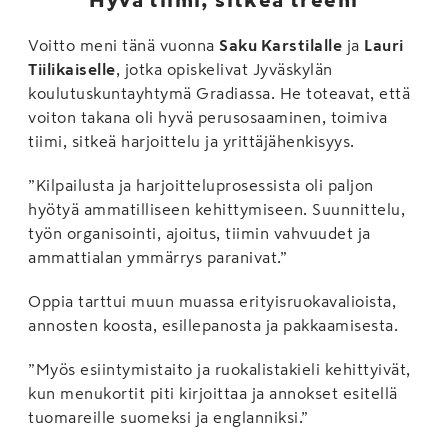
Voitto meni tänä vuonna
Saku Karstilalle
ja
Lauri
Tiilikaiselle
, jotka opiskelivat Jyväskylän
koulutuskuntayhtymä Gradiassa. He toteavat, että
voiton takana oli hyvä perusosaaminen, toimiva
tiimi, sitkeä harjoittelu ja yrittäjähenkisyys.
”Kilpailusta ja harjoitteluprosessista oli paljon
hyötyä ammatilliseen kehittymiseen. Suunnittelu,
työn organisointi, ajoitus, tiimin vahvuudet ja
ammattialan ymmärrys paranivat.”
Oppia tarttui muun muassa erityisruokavalioista,
annosten koosta, esillepanosta ja pakkaamisesta.
”Myös esiintymistaito ja ruokalistakieli kehittyivät,
kun menukortit piti kirjoittaa ja annokset esitellä
tuomareille suomeksi ja englanniksi.”