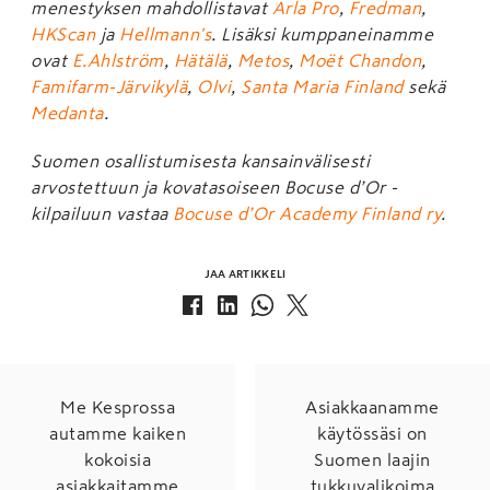
menestyksen mahdollistavat
Arla Pro
,
Fredman
,
HKScan
ja
Hellmann's
. Lisäksi kumppaneinamme
ovat
E.Ahlström
,
Hätälä
,
Metos
,
Moët Chandon
,
Famifarm-Järvikylä
,
Olvi
,
Santa Maria Finland
sekä
Medanta
.
Suomen osallistumisesta kansainvälisesti
arvostettuun ja kovatasoiseen Bocuse d’Or -
kilpailuun vastaa
Bocuse d’Or Academy Finland ry
.
JAA ARTIKKELI
Me Kesprossa
Asiakkaanamme
autamme kaiken
käytössäsi on
kokoisia
Suomen laajin
asiakkaitamme
tukkuvalikoima