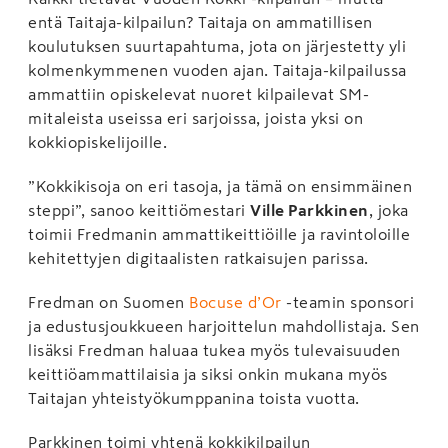
entä Taitaja-kilpailun? Taitaja on ammatillisen
koulutuksen suurtapahtuma, jota on järjestetty yli
kolmenkymmenen vuoden ajan. Taitaja-kilpailussa
ammattiin opiskelevat nuoret kilpailevat SM-
mitaleista useissa eri sarjoissa, joista yksi on
kokkiopiskelijoille.
”Kokkikisoja on eri tasoja, ja tämä on ensimmäinen
steppi”, sanoo keittiömestari
Ville Parkkinen
, joka
toimii Fredmanin ammattikeittiöille ja ravintoloille
kehitettyjen digitaalisten ratkaisujen parissa.
Fredman on Suomen
Bocuse d’Or
-teamin sponsori
ja edustusjoukkueen harjoittelun mahdollistaja. Sen
lisäksi Fredman haluaa tukea myös tulevaisuuden
keittiöammattilaisia ja siksi onkin mukana myös
Taitajan yhteistyökumppanina toista vuotta.
Parkkinen toimi yhtenä kokkikilpailun