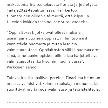
makutuomarina toukokuussa Porissa järjestetyssä
Taitaja2022-tapahtumassa. Hän kertoo
tuomareiden olleen sitä mieltä, että kilpailun
tulevien kokkien taso nousee vuosi vuodelta.
”Oppilaitokset, jotka ovat olleet mukana
useampana vuotena oppivat, mihin tuomarit
kiinnittävät huomiota ja miten kisoihin
valmistaudutaan. Oppilaitosten välillä huomaa erot
siinä, annetaanko opiskelijoille aikaa harjoitella vai
valmistaudutaanko kisoihin muun sivussa”,
Parkkinen sanoo.
Tulevat kokit kilpailivat pareina. Finaalissa he muun
muassa valmistivat kolmen ruokalajin menun sekä
suorittivat muita ruoanvalmistus- ja teoriatehtäviä.