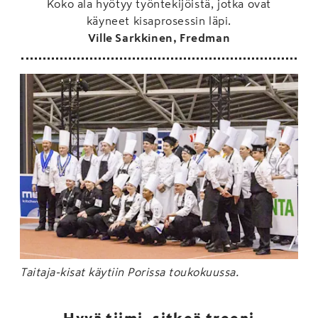
Koko ala hyötyy työntekijöistä, jotka ovat
käyneet kisaprosessin läpi.
Ville Sarkkinen, Fredman
Taitaja-kisat käytiin Porissa toukokuussa.
Hyvä tiimi, sitkeä treeni