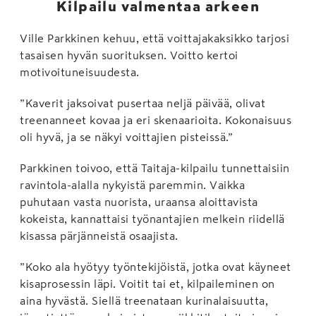
Kilpailu valmentaa arkeen
Ville Parkkinen kehuu, että voittajakaksikko tarjosi
tasaisen hyvän suorituksen. Voitto kertoi
motivoituneisuudesta.
”Kaverit jaksoivat pusertaa neljä päivää, olivat
treenanneet kovaa ja eri skenaarioita. Kokonaisuus
oli hyvä, ja se näkyi voittajien pisteissä.”
Parkkinen toivoo, että Taitaja-kilpailu tunnettaisiin
ravintola-alalla nykyistä paremmin. Vaikka
puhutaan vasta nuorista, uraansa aloittavista
kokeista, kannattaisi työnantajien melkein riidellä
kisassa pärjänneistä osaajista.
”Koko ala hyötyy työntekijöistä, jotka ovat käyneet
kisaprosessin läpi. Voitit tai et, kilpaileminen on
aina hyvästä. Siellä treenataan kurinalaisuutta,