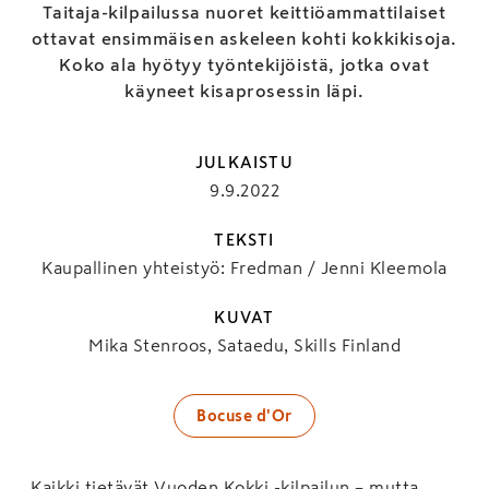
Taitaja-kilpailussa nuoret keittiöammattilaiset
ottavat ensimmäisen askeleen kohti kokkikisoja.
Koko ala hyötyy työntekijöistä, jotka ovat
käyneet kisaprosessin läpi.
JULKAISTU
9.9.2022
TEKSTI
Kaupallinen yhteistyö: Fredman / Jenni Kleemola
KUVAT
Mika Stenroos, Sataedu, Skills Finland
Bocuse d'Or
Kaikki tietävät Vuoden Kokki -kilpailun – mutta