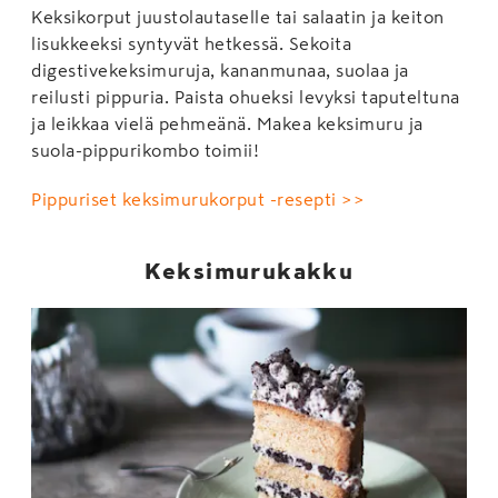
Keksikorput juustolautaselle tai salaatin ja keiton
lisukkeeksi syntyvät hetkessä. Sekoita
digestivekeksimuruja, kananmunaa, suolaa ja
reilusti pippuria. Paista ohueksi levyksi taputeltuna
ja leikkaa vielä pehmeänä. Makea keksimuru ja
suola-pippurikombo toimii!
Pippuriset keksimurukorput -resepti >>
Keksimurukakku