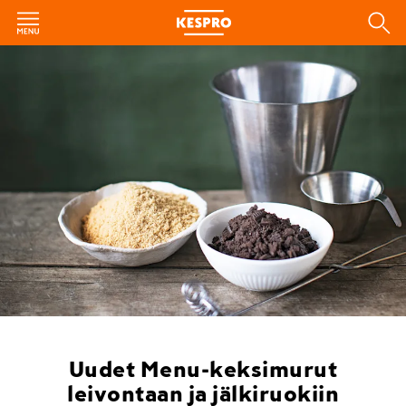
Uudet Menu-keksimurut
leivontaan ja jälkiruokiin