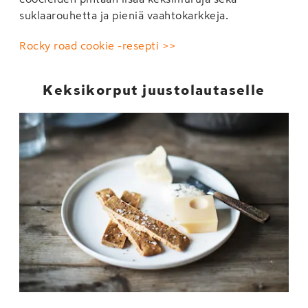
suklaarouhetta ja pieniä vaahtokarkkeja.
Rocky road cookie -resepti >>
Keksikorput juustolautaselle