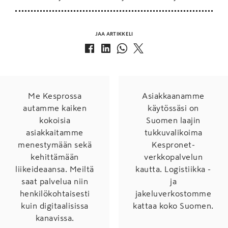
JAA ARTIKKELI
Me Kesprossa
Asiakkaanamme
autamme kaiken
käytössäsi on
kokoisia
Suomen laajin
asiakkaitamme
tukkuvalikoima
menestymään sekä
Kespronet-
kehittämään
verkkopalvelun
liikeideaansa. Meiltä
kautta. Logistiikka -
saat palvelua niin
ja
henkilökohtaisesti
jakeluverkostomme
kuin digitaalisissa
kattaa koko Suomen.
kanavissa.