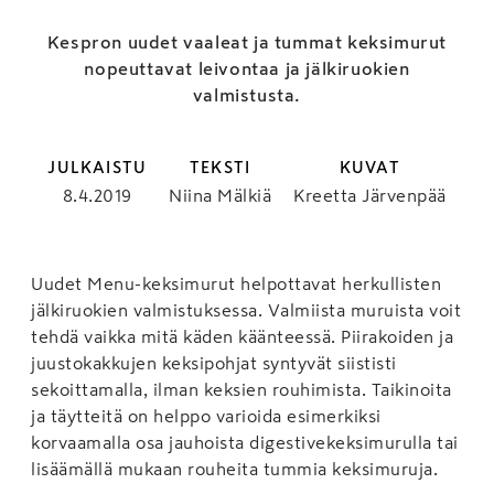
Kespron uudet vaaleat ja tummat keksimurut
nopeuttavat leivontaa ja jälkiruokien
valmistusta.
JULKAISTU
TEKSTI
KUVAT
8.4.2019
Niina Mälkiä
Kreetta Järvenpää
Uudet Menu-keksimurut helpottavat herkullisten
jälkiruokien valmistuksessa. Valmiista muruista voit
tehdä vaikka mitä käden käänteessä. Piirakoiden ja
juustokakkujen keksipohjat syntyvät siististi
sekoittamalla, ilman keksien rouhimista. Taikinoita
ja täytteitä on helppo varioida esimerkiksi
korvaamalla osa jauhoista digestivekeksimurulla tai
lisäämällä mukaan rouheita tummia keksimuruja.