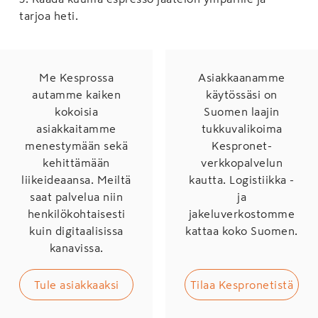
tarjoa heti.
Me Kesprossa
Asiakkaanamme
autamme kaiken
käytössäsi on
kokoisia
Suomen laajin
asiakkaitamme
tukkuvalikoima
menestymään sekä
Kespronet-
kehittämään
verkkopalvelun
liikeideaansa. Meiltä
kautta. Logistiikka -
saat palvelua niin
ja
henkilökohtaisesti
jakeluverkostomme
kuin digitaalisissa
kattaa koko Suomen.
kanavissa.
Tule asiakkaaksi
Tilaa Kespronetistä