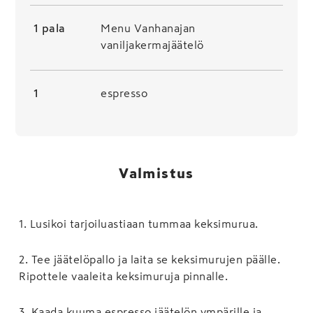
1 pala
Menu Vanhanajan
vaniljakermajäätelö
1
espresso
Valmistus
1
.
Lusikoi tarjoiluastiaan tummaa keksimurua.
2
.
Tee jäätelöpallo ja laita se keksimurujen päälle.
Ripottele vaaleita keksimuruja pinnalle.
3
.
Kaada kuuma espresso jäätelön ympärille ja