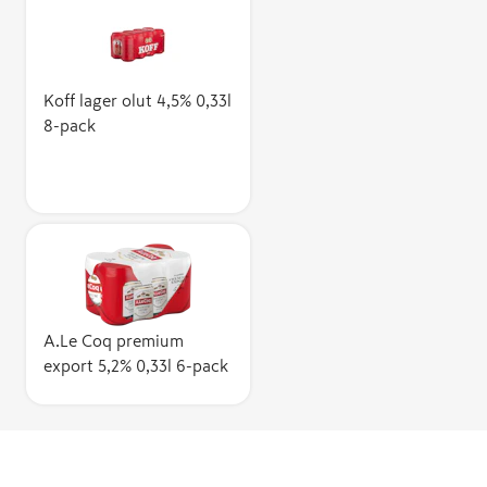
Koff lager olut 4,5% 0,33l
8-pack
A.Le Coq premium
export 5,2% 0,33l 6-pack