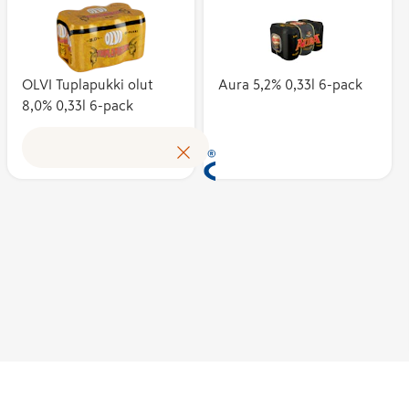
Kotimaisuusaste
kuvaa suomalaisten
kustannusten osuut
tuotteen
OLVI Tuplapukki olut
Aura 5,2% 0,33l 6-pack
8,0% 0,33l 6-pack
omakustannusarvost
Avainlippu auttaa
tunnistamaan
suomalaisen työn
tuloksen ja tukema
kotimaista
työllisyyttä. Merkin
käyttöoikeuden
myöntää hakemust
perusteella alan
asiantuntijoista koo
puolueeton
Avainlippu-merkin
toimikunta.