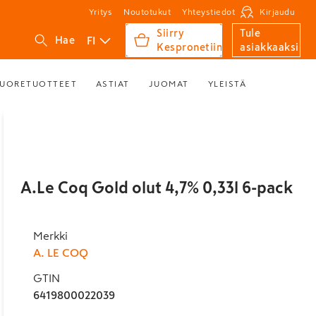
Yritys
Noutotukut
Yhteystiedot
Kirjaudu
Siirry
Tule
FI
Hae
Kespronetiin
asiakkaaksi
UORETUOTTEET
ASTIAT
JUOMAT
YLEISTÄ
A.Le Coq Gold olut 4,7% 0,33l 6-pack
Merkki
A. LE COQ
GTIN
6419800022039