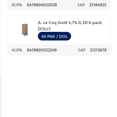
KUPA
6419804022028
SAP
21184925
A. Le Coq Gold 4,7% 0,33l 6-pack
DOLLY
64
PAK
/ DOL
KUPA
6419805022249
SAP
21213678
n
sa