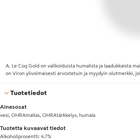
A. Le Coq Gold on valikoiduista humalista ja laadukkaista ma
on Viron ylivoimaisesti arvostetuin ja myydyin olutmerkki, j
Tuotetiedot
Ainesosat
vesi, OHRAmallas, OHRAtärkkelys, humala
Tuotetta kuvaavat tiedot
Alkoholiprosentti
:
4.7%