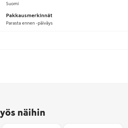
Suomi
Pakkausmerkinnät
Parasta ennen -päiväys
Avainlippu-merkki
kertoo, että tuote o
valmistettu Suomes
yös näihin
ja sen
kotimaisuusaste on
vähintään 50 %.