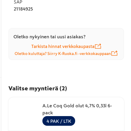
SAP
21184925
Oletko nykyinen tai uusi asiakas?
Tarkista hinnat verkkokaupasta
Oletko kuluttaja? Siirry K-Ruoka.fi -verkkokauppaan
Valitse myyntierä
(
2
)
A.Le Coq Gold olut 4,7% 0,33l 6-
pack
4
PAK
/ LTK