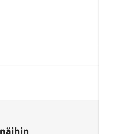
asetyyliviinihappoesterit
Avainlippu-merkki
kertoo, että tuote on
näihin
valmistettu Suomessa