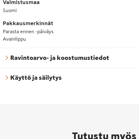
E472e Rasvahappojen mono- ja diglyseridien mono- ja di
Valmistusmaa
Suomi
E482 Kalsiumstearoyyli-2-laktylaatti
Pakkausmerkinnät
Parasta ennen -päiväys
Avainlippu
Ravintoarvo- ja koostumustiedot
Käyttö ja säilytys
Tutustu myös 