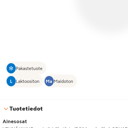
Pakastetuote
L
Laktoositon
Ma
Maidoton
Tuotetiedot
Ainesosat