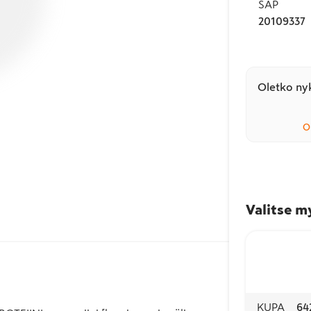
SAP
20109337
Oletko nyk
O
Valitse m
KUPA
64