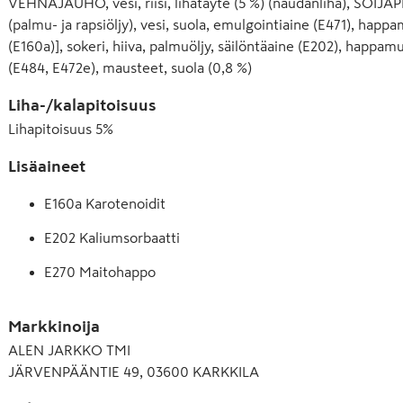
VEHNÄJAUHO, vesi, riisi, lihatäyte (5 %) (naudanliha), SOIJAPR
(palmu- ja rapsiöljy), vesi, suola, emulgointiaine (E471), hap
(E160a)], sokeri, hiiva, palmuöljy, säilöntäaine (E202), happa
(E484, E472e), mausteet, suola (0,8 %)
Liha-/kalapitoisuus
Lihapitoisuus
5
%
Lisäaineet
E160a Karotenoidit
E202 Kaliumsorbaatti
E270 Maitohappo
E322 Lesitiinit
Markkinoija
E330 Sitruunahappo
ALEN JARKKO TMI
JÄRVENPÄÄNTIE 49, 03600 KARKKILA
E471 Rasvahappojen mono- ja diglyseridit