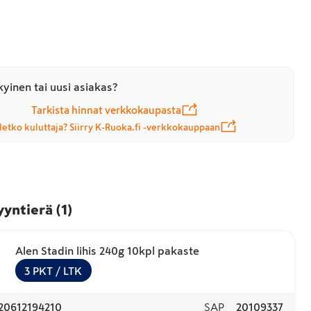
yinen tai uusi asiakas?
Tarkista hinnat verkkokaupasta
letko kuluttaja? Siirry K-Ruoka.fi -verkkokauppaan
yyntierä
(
1
)
Alen Stadin lihis 240g 10kpl pakaste
3
PKT
/ LTK
20612194210
SAP
20109337