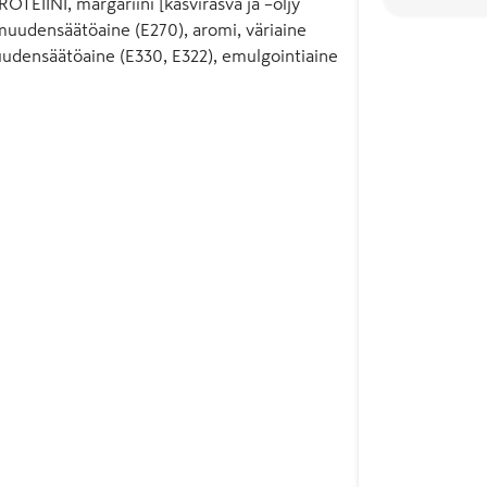
OTEIINI, margariini [kasvirasva ja –öljy
pamuudensäätöaine (E270), aromi, väriaine
muudensäätöaine (E330, E322), emulgointiaine