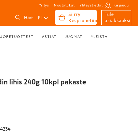
Yritys
Noutotukut
Yhteystiedot
Kirjaudu
Siirry
Tule
FI
Hae
Kespronetiin
asiakkaaksi
UORETUOTTEET
ASTIAT
JUOMAT
YLEISTÄ
in lihis 240g 10kpl pakaste
4234