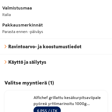
Valmistusmaa
Italia
Pakkausmerkinnät
Parasta ennen -päiväys
Ravintoarvo- ja koostumustiedot
Käyttö ja säilytys
Valitse myyntierä
(
1
)
Alfichef grillattu kesäkurpitsaviipale
pyöreä yrttimarinoitu 1000g
säilykepussi
6
PSS
/ LTK