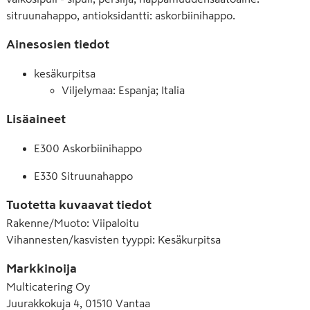
sitruunahappo, antioksidantti: askorbiinihappo.
Ainesosien tiedot
kesäkurpitsa
Viljelymaa: Espanja; Italia
Lisäaineet
E300 Askorbiinihappo
E330 Sitruunahappo
Tuotetta kuvaavat tiedot
Rakenne/Muoto
:
Viipaloitu
Vihannesten/kasvisten tyyppi
:
Kesäkurpitsa
Markkinoija
Multicatering Oy
Juurakkokuja 4, 01510 Vantaa