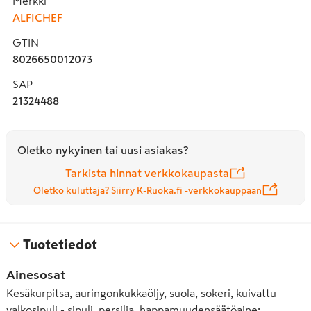
Merkki
ALFICHEF
GTIN
8026650012073
SAP
21324488
Oletko nykyinen tai uusi asiakas?
Tarkista hinnat verkkokaupasta
Oletko kuluttaja? Siirry K-Ruoka.fi -verkkokauppaan
Tuotetiedot
Ainesosat
Kesäkurpitsa, auringonkukkaöljy, suola, sokeri, kuivattu
valkosipuli - sipuli, persilja, happamuudensäätöaine: