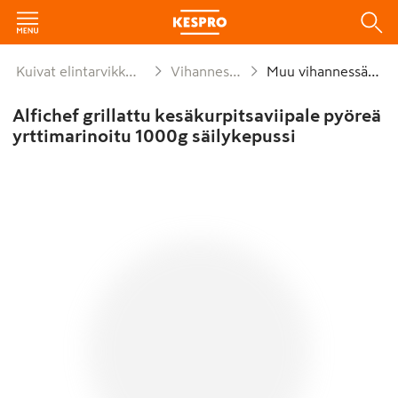
Kuivat elintarvikkeet ja säilykkeet
Vihannessäilykkeet
Muu vihannessäilyke
Alfichef grillattu kesäkurpitsaviipale pyöreä
yrttimarinoitu 1000g säilykepussi