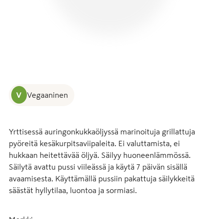
V
Vegaaninen
Yrttisessä auringonkukkaöljyssä marinoituja grillattuja 
pyöreitä kesäkurpitsaviipaleita. Ei valuttamista, ei 
hukkaan heitettävää öljyä. Säilyy huoneenlämmössä. 
Säilytä avattu pussi viileässä ja käytä 7 päivän sisällä 
avaamisesta. Käyttämällä pussiin pakattuja säilykkeitä 
säästät hyllytilaa, luontoa ja sormiasi.