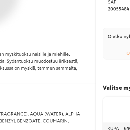
SAP
20055484
Oletko nyk
O
myskituoksu naisille ja miehille. 

tia. Sydäntuoksu muodostuu iiriksestä, 
tuoksussa on myskiä, tammen sammalta, 
Valitse m
FRAGRANCE), AQUA (WATER), ALPHA
BENZYL BENZOATE, COUMARIN,
KUPA
64