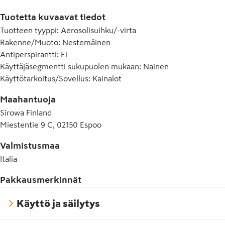
Tuotetta kuvaavat tiedot
Tuotteen tyyppi
:
Aerosolisuihku/-virta
Rakenne/Muoto
:
Nestemäinen
Antiperspirantti
:
Ei
Käyttäjäsegmentti sukupuolen mukaan
:
Nainen
Käyttötarkoitus/Sovellus
:
Kainalot
Maahantuoja
Sirowa Finland
Miestentie 9 C, 02150 Espoo
Valmistusmaa
Italia
Pakkausmerkinnät
Käyttö ja säilytys