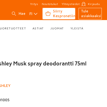
Yritys
Noutotukut
Yhteystiedot
Kirjaudu
Siirry
Tule
FI
Hae
Kespronetiin
asiakkaaksi
UORETUOTTEET
ASTIAT
JUOMAT
YLEISTÄ
shley Musk spray deodorantti 75ml
SHLEY
01005