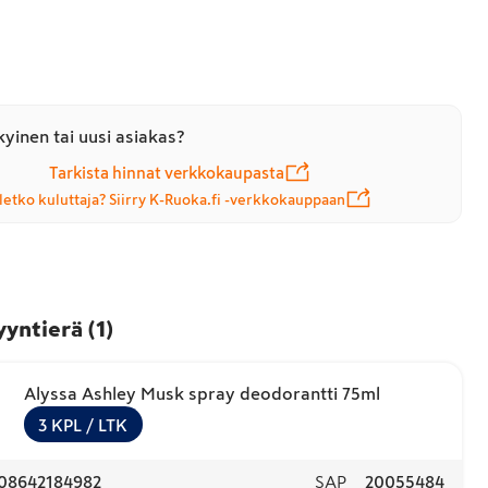
yinen tai uusi asiakas?
Tarkista hinnat verkkokaupasta
letko kuluttaja? Siirry K-Ruoka.fi -verkkokauppaan
yyntierä
(
1
)
Alyssa Ashley Musk spray deodorantti 75ml
3
KPL
/ LTK
08642184982
SAP
20055484