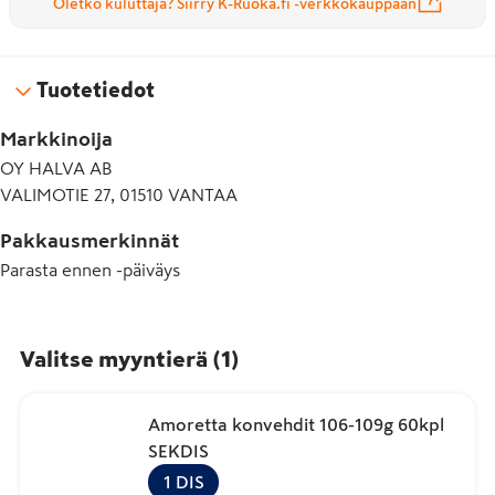
Oletko kuluttaja? Siirry K-Ruoka.fi -verkkokauppaan
Tuotetiedot
Markkinoija
OY HALVA AB
VALIMOTIE 27, 01510 VANTAA
Pakkausmerkinnät
Parasta ennen -päiväys
Valitse myyntierä
(
1
)
Amoretta konvehdit 106-109g 60kpl
SEKDIS
1
DIS