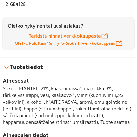
21684128
Oletko nykyinen tai uusi asiakas?
Tarkista hinnat verkkokaupasta
Oletko kuluttaja? Siirry K-Ruoka.fi -verkkokauppaan
Tuotetiedot
Ainesosat
Sokeri, MANTELI 21%, kaakaomassa*, mansikka 9%, 
tärkkelyssiirappi, vesi, kaakaovoi*, viinit (kuohuviini 1,3%, 
valkoviini), alkoholi, MAITORASVA, aromi, emulgointiaine 
(lesitiini), happo (sitruunahappo), sakeuttamisaine (pektiini), 
säilöntäaineet (sorbiinihappo, kaliumsorbaatti), 
happamuudensäätöaine (trinatriumsitraatti). Tuote saattaa 
sisältää jäämiä HASSELPÄHKINÄSTÄ. ALKOHOLI 1,6 PAINO-
Ainesosien tiedot
%. Tumma suklaa sisältää vähintään 50% kaakaokuiva-