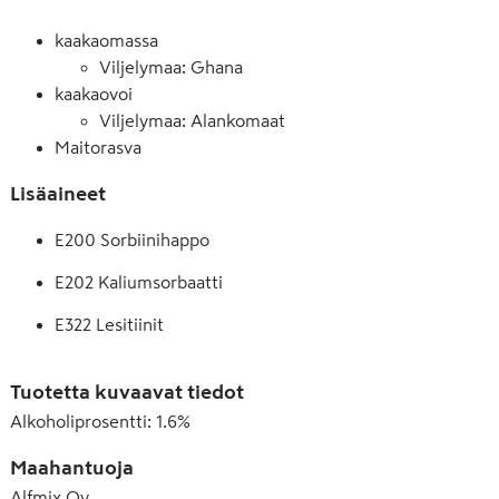
ainetta. *Rainforest Alliance -sertifioitu. www.ra.org
kaakaomassa
Viljelymaa: Ghana
kaakaovoi
Viljelymaa: Alankomaat
Maitorasva
Lisäaineet
E200 Sorbiinihappo
E202 Kaliumsorbaatti
E322 Lesitiinit
E330 Sitruunahappo
Tuotetta kuvaavat tiedot
E331(iii) Trinatriumsitraatti
Alkoholiprosentti
:
1.6%
E440 Pektiini
Maahantuoja
Alfmix Oy