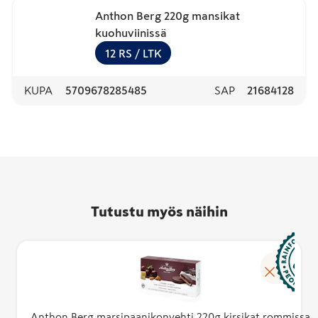
Anthon Berg 220g mansikat
kuohuviinissä
12
RS
/ LTK
KUPA
5709678285485
SAP
21684128
Tutustu myös näihin
Anthon Berg marsipaanikonvehti 220g kirsikat rommissa