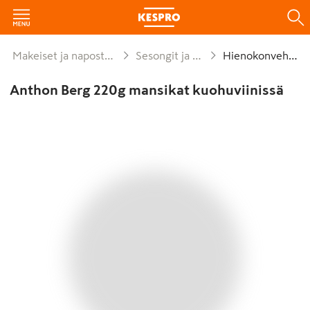
Makeiset ja naposteltavat
Sesongit ja lahjat
Hienokonvehdit
Anthon Berg 220g mansikat kuohuviinissä