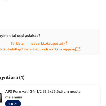
yinen tai uusi asiakas?
Tarkista hinnat verkkokaupasta
letko kuluttaja? Siirry K-Ruoka.fi -verkkokauppaan
yyntierä
(
1
)
APS Pure vati GN 1/2 32,5x26,5x3 cm musta
melamiini
1
KPL