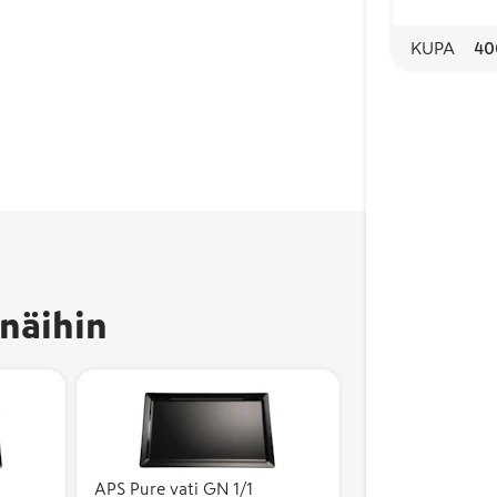
KUPA
40
näihin
APS Pure vati GN 1/1