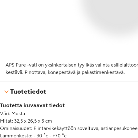
APS Pure -vati on yksinkertaisen tyylikäs valinta esillelaittoon
kestävä. Pinottava, konepestävä ja pakastimenkestävä.
Tuotetiedot
Tuotetta kuvaavat tiedot
Väri
:
Musta
Mitat
:
32,5 x 26,5 x 3 cm
Ominaisuudet
:
Elintarvikekäyttöön soveltuva, astianpesukonee
Lämmönkesto
:
- 30 °c - +70 °c