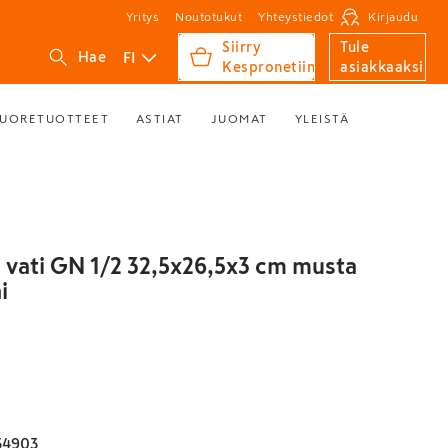
Yritys
Noutotukut
Yhteystiedot
Kirjaudu
Siirry
Tule
FI
Hae
Kespronetiin
asiakkaaksi
UORETUOTTEET
ASTIAT
JUOMAT
YLEISTÄ
 vati GN 1/2 32,5x26,5x3 cm musta
i
34903