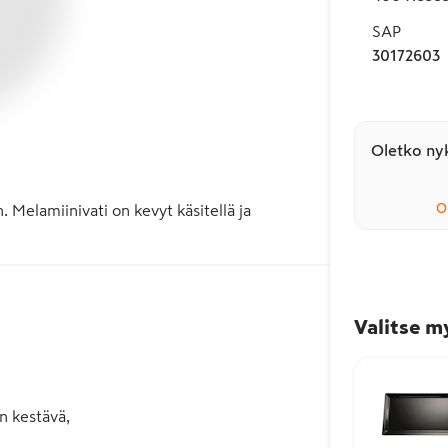
SAP
30172603
Oletko nyk
O
. Melamiinivati on kevyt käsitellä ja 
Valitse m
n kestävä,