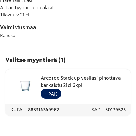
Materiaali
:
Lasi
Astian tyyppi
:
Juomalasit
Tilavuus
:
21 cl
Valmistusmaa
Ranska
Valitse myyntierä
(
1
)
Arcoroc Stack up vesilasi pinottava
karkaistu 21cl 6kpl
1
PAK
KUPA
883314349962
SAP
30179523