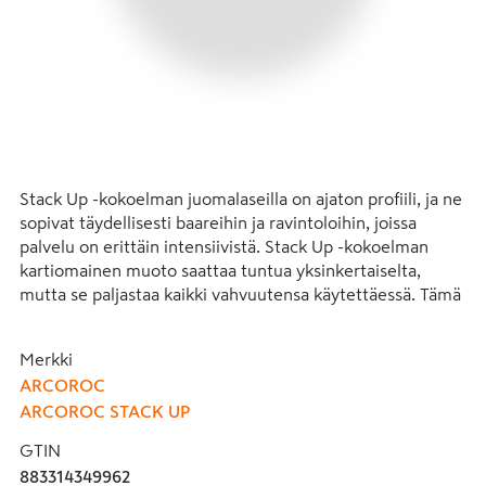
Stack Up -kokoelman juomalaseilla on ajaton profiili, ja ne 
sopivat täydellisesti baareihin ja ravintoloihin, joissa 
palvelu on erittäin intensiivistä. Stack Up -kokoelman 
kartiomainen muoto saattaa tuntua yksinkertaiselta, 
mutta se paljastaa kaikki vahvuutensa käytettäessä. Tämä 
muoto on juuri avain sen pinottavuuteen, jota tukee pieni 
sisäänpiilotettu askelma. Kaikki lasit täyttävät mekaanisen 
Merkki
ja lämpöshokin kestävyyden vaatimukset ja 
ARCOROC
mahdollistavat siten turvallisen tarjoilun. Highball-lasi 
ARCOROC STACK UP
soveltuu ja perinteinen lasi korostaa väkevien 
alkoholijuomien lämpimiä sävyjä. Tämä käytännöllinen 
GTIN
mallisto soveltuu myös kuumille juomille.
883314349962