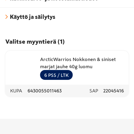
Käyttö ja säilytys
Valitse myyntierä
(
1
)
ArcticWarrios Nokkonen & siniset
marjat jauhe 40g luomu
6
PSS
/ LTK
KUPA
6430055011463
SAP
22045416