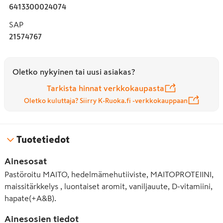
6413300024074
SAP
21574767
Oletko nykyinen tai uusi asiakas?
Tarkista hinnat verkkokaupasta
Oletko kuluttaja? Siirry K-Ruoka.fi -verkkokauppaan
Tuotetiedot
Ainesosat
Pastöroitu MAITO, hedelmämehutiiviste, MAITOPROTEIINI,
maissitärkkelys , luontaiset aromit, vaniljauute, D-vitamiini,
hapate(+A&B).
Ainesosien tiedot