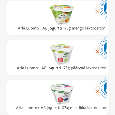
Arla Luonto+ AB jogurtti 175g mango laktoositon
Arla Luonto+ AB jogurtti 175g päärynä laktoositon
Arla Luonto+ AB jogurtti 175g mustikka laktoositon