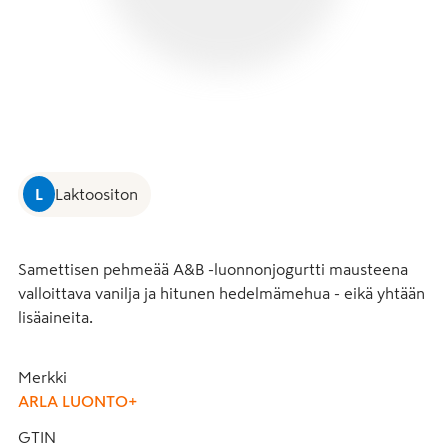
L
Laktoositon
Samettisen pehmeää A&B -luonnonjogurtti mausteena 
valloittava vanilja ja hitunen hedelmämehua - eikä yhtään 
lisäaineita.
Merkki
ARLA LUONTO+
GTIN