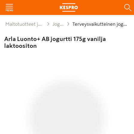
Maitotuotteet ja munat
Jogurtit
Terveysvaikutteinen jogurtti
Arla Luonto+ AB jogurtti 175g vanilja
laktoositon