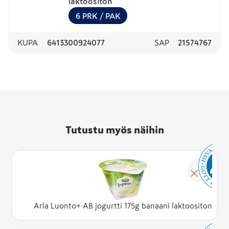
laktoositon
6
PRK
/ PAK
KUPA
6413300924077
SAP
21574767
Tutustu myös näihin
Arla Luonto+ AB jogurtti 175g banaani laktoositon