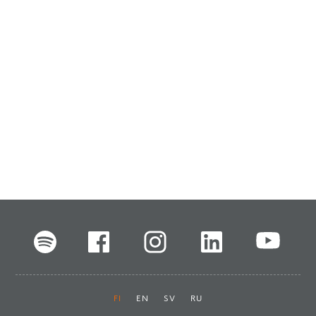
FI
EN
SV
RU