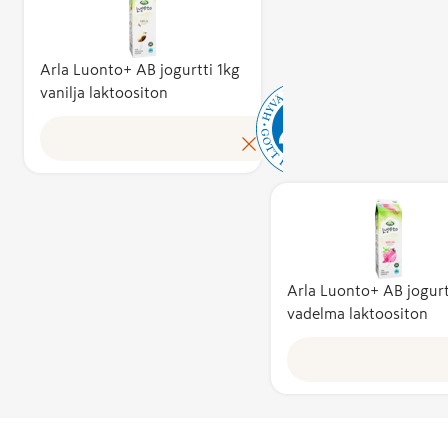
liha, kala, ma
ja munat –
sellaisenaan j
Arla Luonto+ AB jogurtti 1kg
vanilja laktoositon
osana muita
elintarvikkeit
ovat aina 100
suomalaisia.
Useamman
ainesosan
tuotteissa
raaka-aineist
vähintään 75
Arla Luonto+ AB jogurt
on kotimaisia
vadelma laktoositon
Lisäksi
lopputuote
valmistetaan 
pakataan
Suomessa.