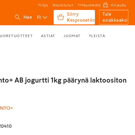
Yritys
Noutotukut
Yhteystiedot
Kirjaudu
Siirry
Tule
FI
Hae
Kespronetiin
asiakkaaksi
UORETUOTTEET
ASTIAT
JUOMAT
YLEISTÄ
nto+ AB jogurtti 1kg päärynä laktoositon
ONTO+
20410