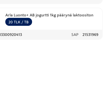
Arla Luonto+ AB jogurtti 1kg päärynä laktoositon
20
TLK
/ TB
13300920413
SAP
21531969