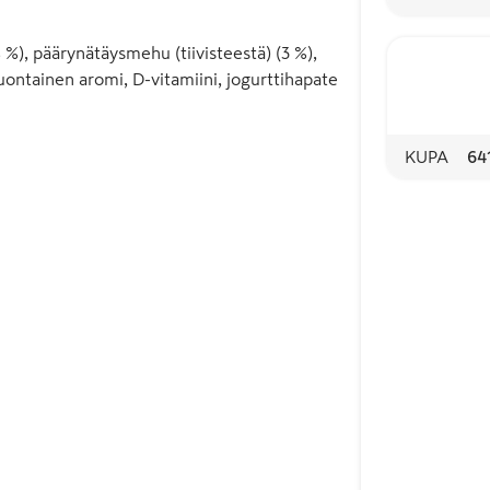
%), päärynätäysmehu (tiivisteestä) (3 %),
ontainen aromi, D-vitamiini, jogurttihapate
KUPA
64