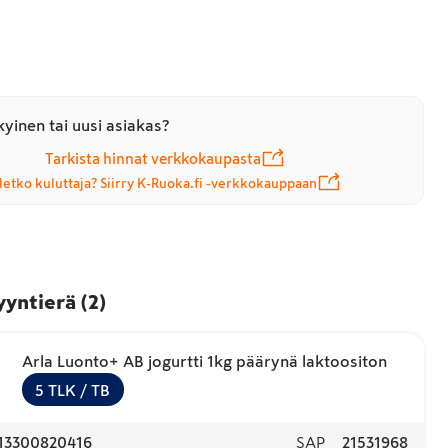
yinen tai uusi asiakas?
Tarkista hinnat verkkokaupasta
letko kuluttaja? Siirry K-Ruoka.fi -verkkokauppaan
yyntierä
(
2
)
Arla Luonto+ AB jogurtti 1kg päärynä laktoositon
5
TLK
/ TB
13300820416
SAP
21531968