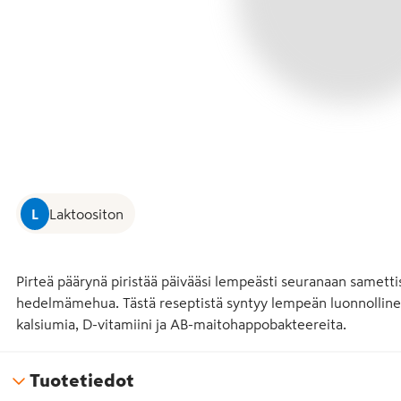
L
Laktoositon
Pirteä päärynä piristää päivääsi lempeästi seuranaan samettise
hedelmämehua. Tästä reseptistä syntyy lempeän luonnollinen 
kalsiumia, D-vitamiini ja AB-maitohappobakteereita.
Tuotetiedot