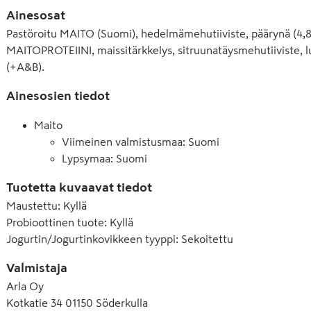
Ainesosat
Pastöroitu MAITO (Suomi), hedelmämehutiiviste, päärynä (4,8 
MAITOPROTEIINI, maissitärkkelys, sitruunatäysmehutiiviste, lu
(+A&B).
Ainesosien tiedot
Maito
Viimeinen valmistusmaa: Suomi
Lypsymaa: Suomi
Tuotetta kuvaavat tiedot
Maustettu
:
Kyllä
Probioottinen tuote
:
Kyllä
Jogurtin/Jogurtinkovikkeen tyyppi
:
Sekoitettu
Valmistaja
Arla Oy
Kotkatie 34 01150 Söderkulla