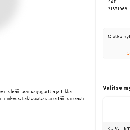
SAP
21531968
Oletko nyk
O
Valitse m
n sileää luonnonjogurttia ja tilkka 
makeus. Laktoositon. Sisältää runsaasti 
KUPA
64