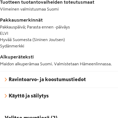
Tuotteen tuotantovaiheiden toteutusmaat
Viimeinen valmistusmaa
Suomi
Pakkausmerkinnät
Pakkauspäivä; Parasta ennen -päiväys
ELVI
Hyvää Suomesta (Sininen Joutsen)
Sydänmerkki
Alkuperäteksti
Maidon alkuperämaa Suomi. Valmistetaan Hämeenlinnassa.
Ravintoarvo- ja koostumustiedot
Käyttö ja säilytys
Valitse myyntierä
(
2
)