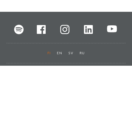
FI
EN
SV
RU
Pikalinkit
Oiva-raportit
Laskut ja maksut
Ota yhteyttä
Anna palautetta
Tukku
Usein kysyttyä
Haluan asiakkaaksi
Käyttöturvatiedotteet
Tilaa uutiskirje