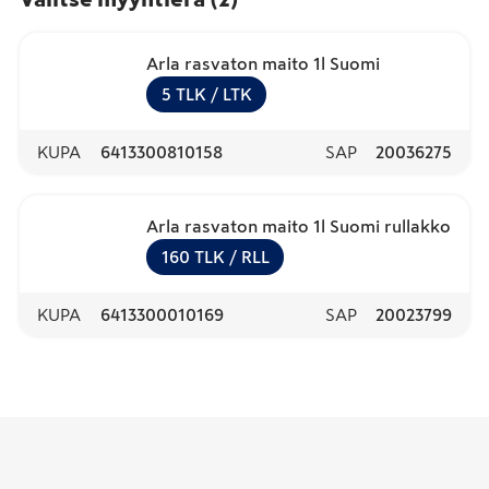
Arla rasvaton maito 1l Suomi
5
TLK
/ LTK
KUPA
6413300810158
SAP
20036275
Arla rasvaton maito 1l Suomi rullakko
160
TLK
/ RLL
KUPA
6413300010169
SAP
20023799