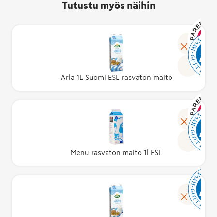
Tutustu myös näihin
Arla 1L Suomi ESL rasvaton maito
Menu rasvaton maito 1l ESL