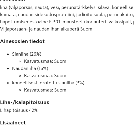
liha (viljaporsas, nauta), vesi, perunatärkkelys, silava, koneellis
kamara, naudan sidekudosproteiini, jodioitu suola, perunakuitu, 
hapettumisenestoaine E 301, mausteet (korianteri, valkosipuli, pa
Viljaporsaan- ja naudanlihan alkuperä Suomi
Ainesosien tiedot
Sianliha (26%)
Kasvatusmaa: Suomi
Naudanliha (16%)
Kasvatusmaa: Suomi
koneellisesti eroteltu sianliha (3%)
Kasvatusmaa: Suomi
Liha-/kalapitoisuus
Lihapitoisuus
42
%
Lisäaineet