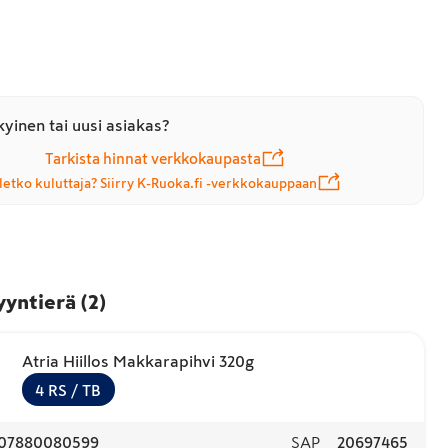
yinen tai uusi asiakas?
Tarkista hinnat verkkokaupasta
letko kuluttaja? Siirry K-Ruoka.fi -verkkokauppaan
yyntierä
(
2
)
Atria Hiillos Makkarapihvi 320g
4
RS
/ TB
07880080599
SAP
20697465