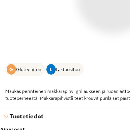
G
Gluteeniton
L
Laktoositon
Maukas perinteinen makkarapihvi grillaukseen ja ruoanlaitto
tuoteperheestä. Makkarapihvistä teet krouvit purilaiset pais
Tuotetiedot
Ainesosat