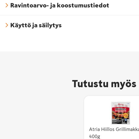
Ravintoarvo- ja koostumustiedot
Käyttö ja säilytys
Hyvää
Tutustu myös 
Suomesta -
merkki on
pakattujen
elintarvikkei
ja
eläintenruok
Atria Hiillos Grillimakk
alkuperämerk
400g
joka kertoo