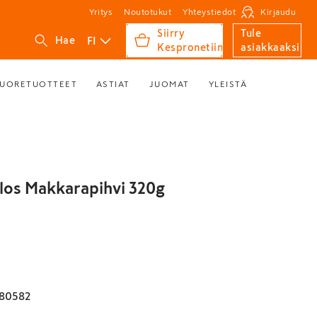
Yritys
Noutotukut
Yhteystiedot
Kirjaudu
Siirry
Tule
FI
Hae
Kespronetiin
asiakkaaksi
UORETUOTTEET
ASTIAT
JUOMAT
YLEISTÄ
illos Makkarapihvi 320g
80582