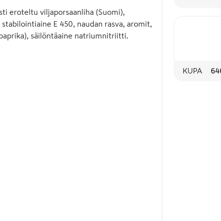
esti eroteltu viljaporsaanliha (Suomi),
stabilointiaine E 450, naudan rasva, aromit,
prika), säilöntäaine natriumnitriitti.
KUPA
64