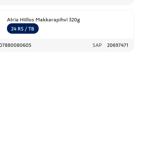
Atria Hiillos Makkarapihvi 320g
24
RS
/ TB
07880080605
SAP
20697471