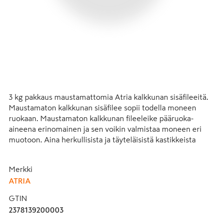
3 kg pakkaus maustamattomia Atria kalkkunan sisäfileeitä. 
Maustamaton kalkkunan sisäfilee sopii todella moneen 
ruokaan. Maustamaton kalkkunan fileeleike pääruoka-
aineena erinomainen ja sen voikin valmistaa moneen eri 
muotoon. Aina herkullisista ja täyteläisistä kastikkeista 
erilaisiin eksoottisiin ruokiin, kuten fajitaksiin tai 
tortilloihin tyypillisen kanan sijaan. Kypsennyksen jälkeen 
Merkki
viilennettynä kalkkuna sopii myös mainiosti salaatin 
ATRIA
joukkoon. Eläinten hyvinvoinnista huolehditaan valvotusti 
Atrian koko ruokaketjussa.
GTIN
2378139200003