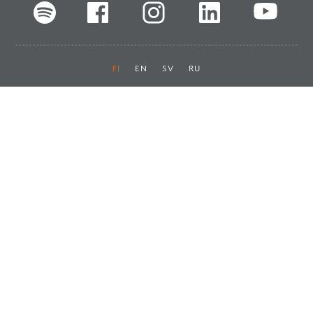
FI
EN
SV
RU
Pikalinkit
Oiva-raportit
Laskut ja maksut
Ota yhteyttä
Anna palautetta
Tukku
Usein kysyttyä
Haluan asiakkaaksi
Käyttöturvatiedotteet
Tilaa uutiskirje