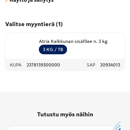
Valitse myyntierä
(
1
)
Atria Kalkkunan sisäfilee n. 3 kg
3
KG
/ TB
KUPA
2378139300000
SAP
20934013
Tutustu myös näihin