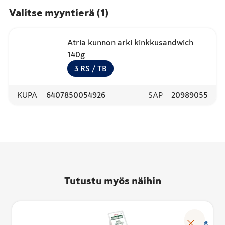
Valitse myyntierä
(
1
)
Atria kunnon arki kinkkusandwich
140g
3
RS
/ TB
KUPA
6407850054926
SAP
20989055
Tutustu myös näihin