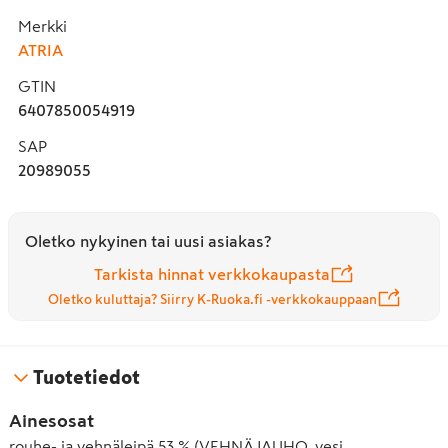
Merkki
ATRIA
GTIN
6407850054919
SAP
20989055
Oletko nykyinen tai uusi asiakas?
Tarkista hinnat verkkokaupasta
Oletko kuluttaja? Siirry K-Ruoka.fi -verkkokauppaan
Tuotetiedot
Ainesosat
rouhe- ja vehnäleipä 53 % (VEHNÄJAUHO, vesi, 