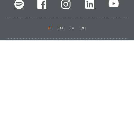
FI
EN
SV
RU
Pikalinkit
Oiva-raportit
Laskut ja maksut
Ota yhteyttä
Anna palautetta
Tukku
Usein kysyttyä
Haluan asiakkaaksi
Käyttöturvatiedotteet
Tilaa uutiskirje
Ota yhteyttä