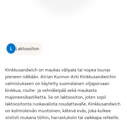
L
Laktoositon
Kinkkusandwich on maukas välipala tai nopea lounas 
pieneen nälkään. Atrian Kunnon Arki Kinkkusandwichin 
valmistukseen on käytetty suomalaisen viljaporsaan 
kinkkua, rouhe- ja vehnäleipää sekä maukasta 
majoneesikastiketta. Se on laktoositon, joten sopii 
laktoositonta ruokavaliota noudattavalle. Kinkkusandwich 
on kolmioleivän muotoinen, kätevä eväs, joka kulkee 
siististi mukana töihin, harrastuksiin tai vaikkapa retkelle.