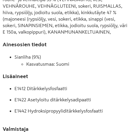
VEHNÄROUHE, VEHNÄGLUTEENI, sokeri, RUISMALLAS, 
hiiva, rypsiöljy, jodioitu suola, etikka), kinkkutäyte 47 % 
(majoneesi (rypsiöljy, vesi, sokeri, etikka, sinappi (vesi, 
sokeri, SINAPINSIEMEN, etikka, jodioitu suola, rypsiöljy, väri 
E 150a, valkopippuri), KANANMUNANKELTUAINEN, 
muunnettu maissitärkkelys, jodioitu suola, sakeuttamisaine 
Ainesosien tiedot
E 415, säilöntäaineet (E 202, E 211), aromi), lihavalmiste 13 % 
(viljaporsaan kinkku (9 %), vesi, viljaporsaanliha, 
Sianliha (9%)
stabilointiaineet (E 1412, E 450), jodioitu suola, 
Kasvatusmaa: Suomi
happamuudensäätöaineet (E 326, E 262), sakeuttamisaineet 
(E 407a, E 415), dekstroosi, hapettumisenestoaine E 301, 
Lisäaineet
säilöntäaine E 250), säilykekurkku (kurkku, etikka, sokeri, 
suola, aromit), mausteet (mm. paprika, SINAPINSIEMEN, 
E1412 Ditärkkelysfosfaatti
kumina), muunnettu maissitärkkelys, sokeri, 
happamuudensäätöaineet (E 296, E 330), jodioitu suola).  
E1422 Asetyloitu ditärkkelysadipaatti
Saattaa sisältää pieniä määriä seesaminsiemeniä. 
Viljaporsaanlihan alkuperä Suomi. Voimakassuolainen
E1442 Hydroksipropyyliditärkkelysfosfaatti
E150a Sokerikulööri
Valmistaja