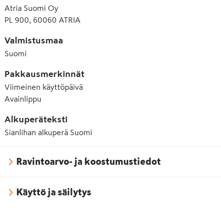
E202 Kaliumsorbaatti
Atria Suomi Oy
PL 900, 60060 ATRIA
E211 Natriumbentsoaatti
E250 Natriumnitriitti
Valmistusmaa
Suomi
E282 Kalsiumpropionaatti
Pakkausmerkinnät
E296 Omenahappo
Viimeinen käyttöpäivä
E300 Askorbiinihappo
Avainlippu
E301 Natriumaskorbaatti
Alkuperäteksti
Sianlihan alkuperä Suomi
E330 Sitruunahappo
E407a Käsitelty Eucheuma-levä
Ravintoarvo- ja koostumustiedot
E415 Ksantaanikumi
E450 Dinatriumdifosfaatti
Käyttö ja säilytys
E509 Kalsiumkloridi