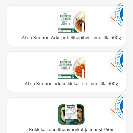
Atria Kunnon Arki jauhelihapihvit muusilla 300g
Atria Kunnon arki nakkikastike muusilla 300g
Kokkikartano lihapyörykät ja muusi 350g