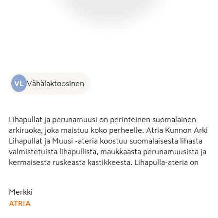
VL
Vähälaktoosinen
Lihapullat ja perunamuusi on perinteinen suomalainen 
arkiruoka, joka maistuu koko perheelle. Atria Kunnon Arki 
Lihapullat ja Muusi -ateria koostuu suomalaisesta lihasta 
valmistetuista lihapullista, maukkaasta perunamuusista ja 
kermaisesta ruskeasta kastikkeesta. Lihapulla-ateria on 
helppo ja nopea lämmittää mikroaaltouunissa. Se sopiikin 
hyvin kiireiseen arkeen. Valmisateria on siististi pakattu ja 
Merkki
kulkee kätevästi mukana esimerkiksi evääksi työpaikalle. 
ATRIA
Lämmitetyn aterian kaveriksi sopii esimerkiksi 
tuoresalaatti tai coleslaw-kaalisalaatti.