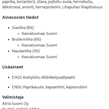
paprika, korianteri), silava, jodioitu suola, hernekuitu, 
dekstroosi, aromit, herneproteiini. Lihapullan lihapitoisuus 
50 %. Viljaporsaan-, broilerin- ja naudanlihan alkuperä 
Ainesosien tiedot
Suomi), kermakastike 20 % (vesi, laktoositon 
RUOKAKERMA, muunnettu maissitärkkelys, KERMAJAUHE, 
Sianliha (8%)
aromit (mm. KERMA), mausteet (mm. valkosipuli), sokeri, 
Kasvatusmaa: Suomi
VOI, jodioitu suola, rapsiöljy, väri paprikauute, karamellisoitu 
sokeri)
Broilerinliha (6%)
Kasvatusmaa: Suomi
Naudanliha (3%)
Kasvatusmaa: Suomi
Lisäaineet
E1422 Asetyloitu ditärkkelysadipaatti
E160c Paprikauute, kapsantiini, kapsorubiini
Valmistaja
Atria Suomi Oy