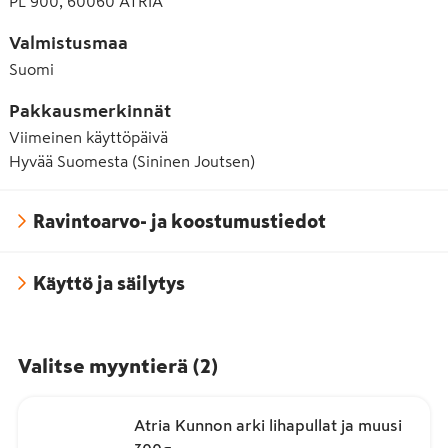
PL 900, 60060 ATRIA
Valmistusmaa
Suomi
Pakkausmerkinnät
Viimeinen käyttöpäivä
Hyvää Suomesta (Sininen Joutsen)
Ravintoarvo- ja koostumustiedot
Käyttö ja säilytys
Valitse myyntierä
(
2
)
Atria Kunnon arki lihapullat ja muusi