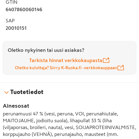
GTIN
6407860060146
SAP
20010151
Oletko nykyinen tai uusi asiakas?
Tarkista hinnat verkkokaupasta
Oletko kuluttaja? Siirry K-Ruoka.fi -verkkokauppaan
Tuotetiedot
Ainesosat
perunamuusi 47 % (vesi, peruna, VOI, perunahiutale, 
MAITOJAUHE, jodioitu suola), lihapullat 33 % (liha 
(viljaporsas, broileri, nauta), vesi, SOIJAPROTEIINIVALMISTE, 
korppujauho (VEHNÄ), perunajauho, mausteet (mm. 