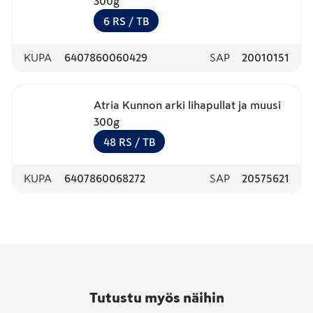
300g
6
RS
/ TB
KUPA
6407860060429
SAP
20010151
Atria Kunnon arki lihapullat ja muusi
300g
48
RS
/ TB
KUPA
6407860068272
SAP
20575621
Tutustu myös näihin