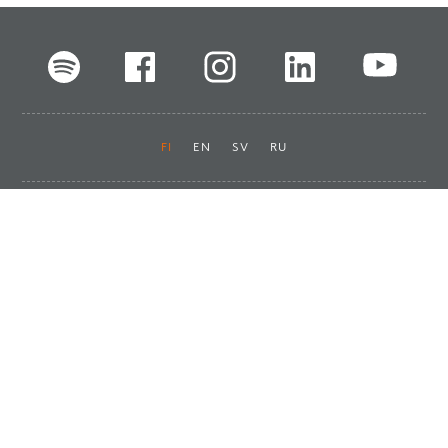
FI
EN
SV
RU
Pikalinkit
Oiva-raportit
Laskut ja maksut
Ota yhteyttä
Anna palautetta
Tukku
Usein kysyttyä
Haluan asiakkaaksi
Käyttöturvatiedotteet
Tilaa uutiskirje