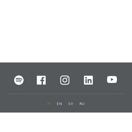
FI
EN
SV
RU
Pikalinkit