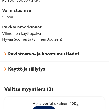
PL 900, 60060 ATRIA
Valmistusmaa
Suomi
Pakkausmerkinnät
Viimeinen käyttöpäivä
Hyvää Suomesta (Sininen Joutsen)
Ravintoarvo- ja koostumustiedot
Käyttö ja säilytys
Valitse myyntierä
(
2
)
Atria veriohukainen 400g