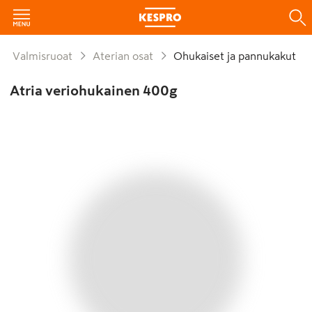
Valmisruoat
Aterian osat
Ohukaiset ja pannukakut
Atria veriohukainen 400g