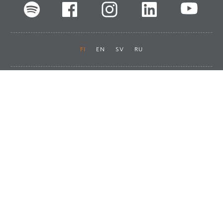
FI
EN
SV
RU
Pikalinkit
Oiva-raportit
Laskut ja maksut
Ota yhteyttä
Anna palautetta
Tukku
Usein kysyttyä
Haluan asiakkaaksi
Käyttöturvatiedotteet
Tilaa uutiskirje