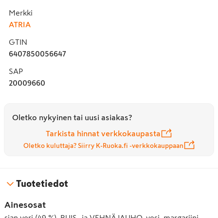
Merkki
ATRIA
GTIN
6407850056647
SAP
20009660
Oletko nykyinen tai uusi asiakas?
Tarkista hinnat verkkokaupasta
Oletko kuluttaja? Siirry K-Ruoka.fi -verkkokauppaan
Tuotetiedot
Ainesosat
sian veri (49 %), RUIS- ja VEHNÄJAUHO, vesi, margariini