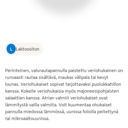
L
Laktoositon
Perinteinen, valurautapannulla paistettu veriohukainen on 
runsaasti rautaa sisältävä, maukas välipala tai kevyt 
lounas. Veriohukaiset sopivat tarjottavaksi puolukkahillon 
kanssa. Kokeile veriohukaisia myös majoneesipohjaisten 
salaattien kanssa. Atrian valmiit veriohukaiset ovat 
lämmitystä vailla valmiita. Voit kuumentaa ohukaiset 
pannulla miedossa lämmössä, uunissa foliolla peitettynä 
tai mikroaaltouunissa.