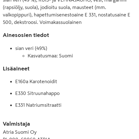
(rapsiöljy, suola), jodioitu suola, mausteet (mm.
valkopippuri), hapettumisenestoaine E 331, nostatusaine E
500, dekstroosi. Voimakassuolainen
Ainesosien tiedot
sian veri (49%)
Kasvatusmaa: Suomi
Lisäaineet
E160a Karotenoidit
E330 Sitruunahappo
E331 Natriumsitraatti
E471 Rasvahappojen mono- ja diglyseridit
Valmistaja
E500 Natriumkarbonaatti
Atria Suomi Oy