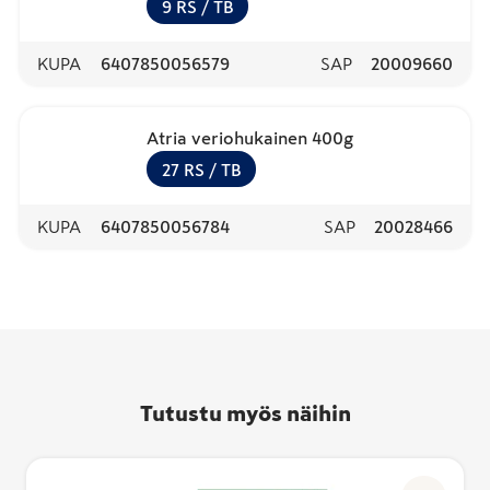
9
RS
/ TB
KUPA
6407850056579
SAP
20009660
Atria veriohukainen 400g
27
RS
/ TB
KUPA
6407850056784
SAP
20028466
Tutustu myös näihin