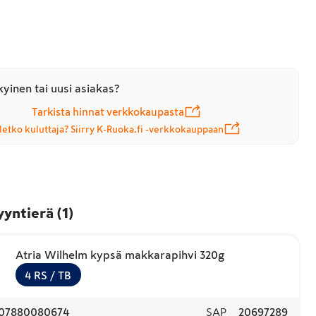
yinen tai uusi asiakas?
Tarkista hinnat verkkokaupasta
letko kuluttaja? Siirry K-Ruoka.fi -verkkokauppaan
yyntierä
(
1
)
Atria Wilhelm kypsä makkarapihvi 320g
4
RS
/ TB
07880080674
SAP
20697289