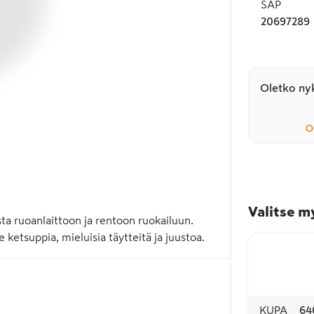
SAP
20697289
Oletko nyk
O
Valitse m
ta ruoanlaittoon ja rentoon ruokailuun. 
 ketsuppia, mieluisia täytteitä ja juustoa.
KUPA
64