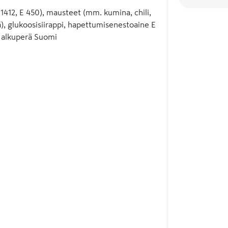
(E 1412, E 450), mausteet (mm. kumina, chili,
ä), glukoosisiirappi, hapettumisenestoaine E
an alkuperä Suomi