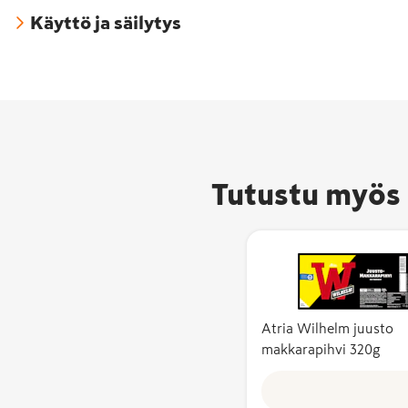
Käyttö ja säilytys
Hyvää
Tutustu myös 
Suomesta -
merkki on
pakattujen
elintarvikkei
ja
eläintenruok
Atria Wilhelm juusto
alkuperämerk
makkarapihvi 320g
joka kertoo
suomalaisista
raaka-aineist