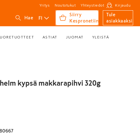
Yritys
Noutotukut
Yhteystiedot
Kirjaudu
Siirry
Tule
FI
Hae
Kespronetiin
asiakkaaksi
UORETUOTTEET
ASTIAT
JUOMAT
YLEISTÄ
lhelm kypsä makkarapihvi 320g
80667