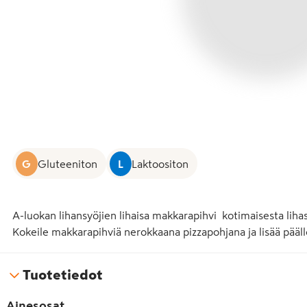
G
Gluteeniton
L
Laktoositon
A-luokan lihansyöjien lihaisa makkarapihvi  kotimaisesta lihas
Kokeile makkarapihviä nerokkaana pizzapohjana ja lisää päälle
Tuotetiedot
Ainesosat