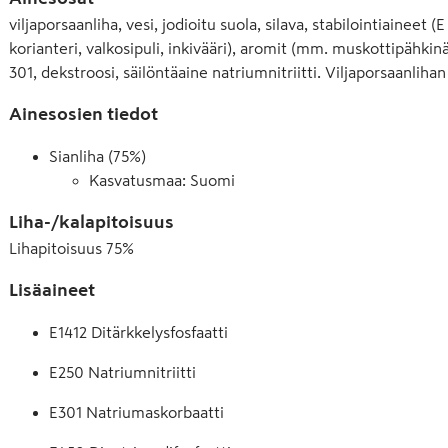
viljaporsaanliha, vesi, jodioitu suola, silava, stabilointiaineet 
korianteri, valkosipuli, inkivääri), aromit (mm. muskottipähkin
301, dekstroosi, säilöntäaine natriumnitriitti. Viljaporsaanlih
Ainesosien tiedot
Sianliha (75%)
Kasvatusmaa: Suomi
Liha-/kalapitoisuus
Lihapitoisuus
75
%
Lisäaineet
E1412 Ditärkkelysfosfaatti
E250 Natriumnitriitti
E301 Natriumaskorbaatti