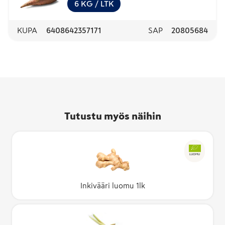
6
KG
/ LTK
KUPA
6408642357171
SAP
20805684
Tutustu myös näihin
LUOMU
Inkivääri luomu 1lk