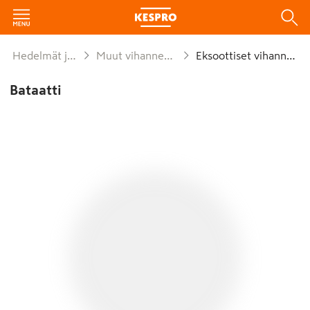
Hedelmät ja vihannekset
Muut vihannekset ja juurekset
Eksoottiset vihannekset
Bataatti