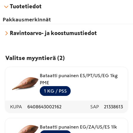
Tuotetiedot
Pakkausmerkinnät
Ravintoarvo- ja koostumustiedot
Valitse myyntierä
(
2
)
Bataatti punainen ES/PT/US/EG 1kg
PME
1
KG
/ PSS
KUPA
6408643002162
SAP
21338613
Bataatti punainen EG/ZA/US/ES 1lk