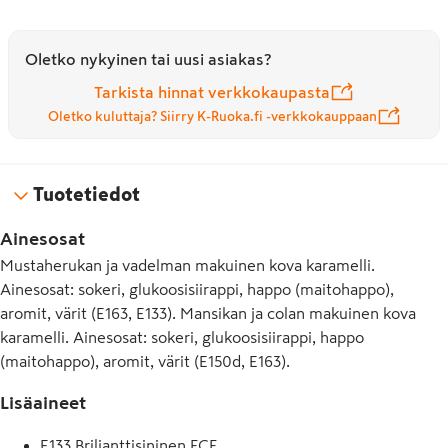
Oletko nykyinen tai uusi asiakas?
Tarkista hinnat verkkokaupasta
Oletko kuluttaja? Siirry K-Ruoka.fi -verkkokauppaan
Tuotetiedot
Ainesosat
Mustaherukan ja vadelman makuinen kova karamelli.
Ainesosat: sokeri, glukoosisiirappi, happo (maitohappo),
aromit, värit (E163, E133). Mansikan ja colan makuinen kova
karamelli. Ainesosat: sokeri, glukoosisiirappi, happo
(maitohappo), aromit, värit (E150d, E163).
Lisäaineet
E133 Briljanttisininen FCF