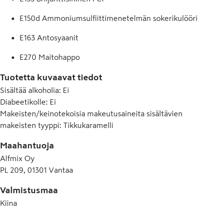
E150d Ammoniumsulfiittimenetelmän sokerikulööri
E163 Antosyaanit
E270 Maitohappo
Tuotetta kuvaavat tiedot
Sisältää alkoholia
:
Ei
Diabeetikolle
:
Ei
Makeisten/keinotekoisia makeutusaineita sisältävien
makeisten tyyppi
:
Tikkukaramelli
Maahantuoja
Alfmix Oy
PL 209, 01301 Vantaa
Valmistusmaa
Kiina