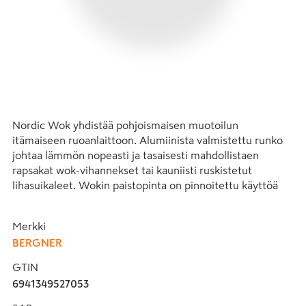
Nordic Wok yhdistää pohjoismaisen muotoilun 
itämaiseen ruoanlaittoon. Alumiinista valmistettu runko 
johtaa lämmön nopeasti ja tasaisesti mahdollistaen 
rapsakat wok-vihannekset tai kauniisti ruskistetut 
lihasuikaleet. Wokin paistopinta on pinnoitettu käyttöä 
helpottavalla ja kestävällä titaanivahvisteisella 
tarttumattomalla pinnoitteella, ja se toimii kaikilla 
Merkki
liesityypeillä laidasta laitaan ulottuvan 
BERGNER
täysinduktiopohjansa ansiosta. Myös wokin ulkopuoli on 
pinnoitettu, minkä ansiosta se on helppo pitää puhtaana 
GTIN
ja edustavana myös kattauksessa. Käsinpestävä. 
6941349527053
Astianpesukoneessa peseminen ja naarmuttavien 
työvälineiden käyttäminen lyhentää pinnoitteen 