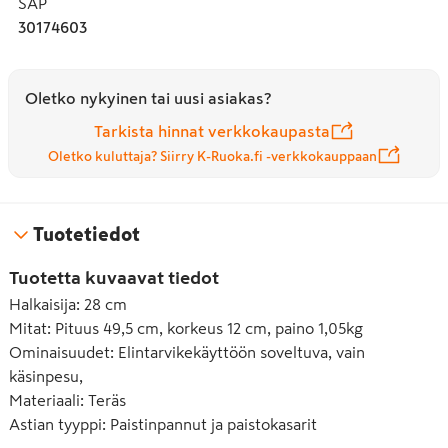
SAP
käyttöikää.
30174603
Oletko nykyinen tai uusi asiakas?
Tarkista hinnat verkkokaupasta
Oletko kuluttaja? Siirry K-Ruoka.fi -verkkokauppaan
Tuotetiedot
Tuotetta kuvaavat tiedot
Halkaisija
:
28 cm
Mitat
:
Pituus 49,5 cm, korkeus 12 cm, paino 1,05kg
Ominaisuudet
:
Elintarvikekäyttöön soveltuva, vain
käsinpesu,
Materiaali
:
Teräs
Astian tyyppi
:
Paistinpannut ja paistokasarit